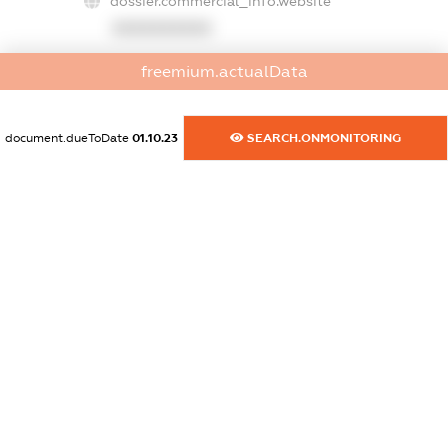
dossier.commercial_info.website
XXXXXXXXXX
dossier.commercial_info.activity
freemium.actualData
XXXXXXXXXX
document.dueToDate
01.10.23
SEARCH.ONMONITORING
freemium.exampleText_1
freemium.exampleText_2
freemium.anonymousPerSearch2
FREEMIUM.DETAILS
FREEMIUM.REGISTER