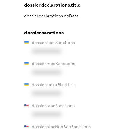
dossier.declarations.title
dossier.declarations.noData
dossier.sanctions
dossier.specSanctions
XXXXXXXXXX
dossier.rnboSanctions
XXXXXXXXXX
dossier.amkuBlackList
XXXXXXXXXX
dossier.ofacSanctions
XXXXXXXXXX
dossier.ofacNonSdnSanctions