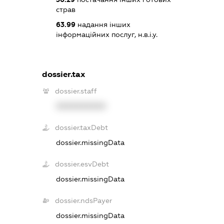
страв
63.99
надання інших
інформаційних послуг, н.в.і.у.
dossier.tax
dossier.staff
XXXXXXXXXX
dossier.taxDebt
dossier.missingData
dossier.esvDebt
dossier.missingData
dossier.ndsPayer
dossier.missingData