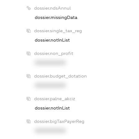
dossier.ndsAnnul
dossier.missingData
dossier.single_tax_reg
dossier.notInList
dossier.non_profit
XXXXXXXXXX
dossier.budget_dotation
XXXXXXXXXX
dossier.palne_akciz
dossier.notInList
dossier.bigTaxPayerReg
XXXXXXXXXX