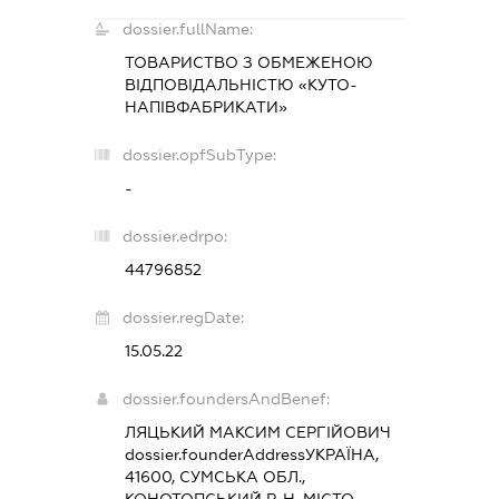
dossier.fullName:
ТОВАРИСТВО З ОБМЕЖЕНОЮ
ВІДПОВІДАЛЬНІСТЮ «КУТО-
НАПІВФАБРИКАТИ»
dossier.opfSubType:
-
dossier.edrpo:
44796852
dossier.regDate:
15.05.22
dossier.foundersAndBenef:
ЛЯЦЬКИЙ МАКСИМ СЕРГІЙОВИЧ
dossier.founderAddress
УКРАЇНА,
41600, СУМСЬКА ОБЛ.,
КОНОТОПСЬКИЙ Р-Н, МІСТО