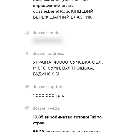
вирішальний вплив
dossier.benefRole:
КІНЦЕВИЙ
БЕНЕФІЦІАРНИЙ ВЛАСНИК
dossier.smida:
XXXXXXXXXX
dossier.address:
УКРАЇНА, 40000, СУМСЬКА ОБЛ.,
МІСТО СУМИ, ВУЛ.ТРОЇЦЬКА,
БУДИНОК 51
dossier.capital:
1 000 000 грн.
dossier.kveds:
10.85
виробництво готової їжі та
страв
56.29
постачання інших готових