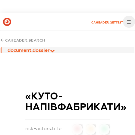
CAHEADER.GETTEST
CAHEADER.SEARCH
document.dossier
«КУТО-
НАПІВФАБРИКАТИ»
riskFactors.title
0
0
0