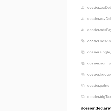
dossier.taxDe
dossier.esvDe
dossier.ndsPa
dossier.ndsAn
dossier.singl
dossier.non_p
dossier.budge
dossier.palne
dossier.bigTa
dossier.declarat