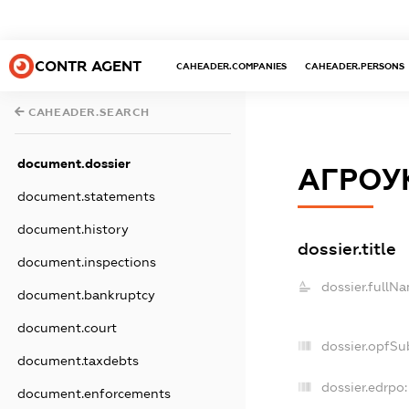
CONTR AGENT
CAHEADER.COMPANIES
CAHEADER.PERSONS
CAHEADER.SEARCH
document.dossier
АГРОУ
document.statements
document.history
dossier.title
document.inspections
dossier.fullN
document.bankruptcy
document.court
dossier.opfSu
document.taxdebts
dossier.edrpo:
document.enforcements