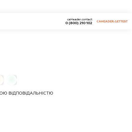
caHeader.contact
CAHEADER.GETTEST
0 (800) 210 102
0
0
ОЮ ВІДПОВІДАЛЬНІСТЮ