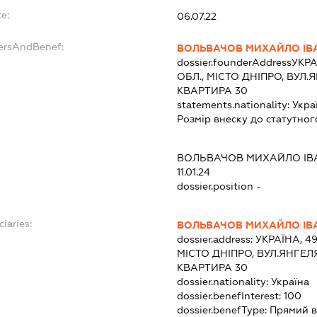
e:
06.07.22
dersAndBenef:
ВОЛЬВАЧОВ МИХАЙЛО ІВ
dossier.founderAddress
УКРА
ОБЛ., МІСТО ДНІПРО, ВУЛ
КВАРТИРА 30
statements.nationality:
Укра
Розмір внеску до статутног
ВОЛЬВАЧОВ МИХАЙЛО І
11.01.24
dossier.position -
ciaries:
ВОЛЬВАЧОВ МИХАЙЛО ІВ
dossier.address:
УКРАЇНА, 4
МІСТО ДНІПРО, ВУЛ.ЯНГЕЛ
КВАРТИРА 30
dossier.nationality:
Україна
dossier.benefInterest:
100
dossier.benefType:
Прямий в