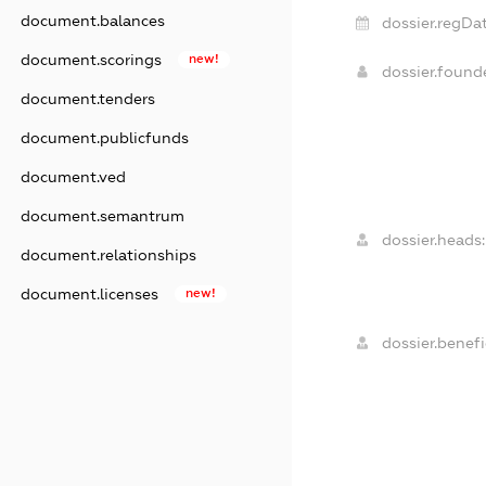
document.balances
dossier.regDat
document.scorings
new!
dossier.foun
document.tenders
document.publicfunds
document.ved
document.semantrum
dossier.heads:
document.relationships
document.licenses
new!
dossier.benefi