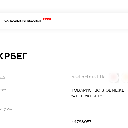
BETA
CAHEADER.PERSSEARCH
КРБЕГ
riskFactors.title
0
ame:
ТОВАРИСТВО З ОБМЕЖЕН
"АГРОУКРБЕГ"
bType:
-
44798053