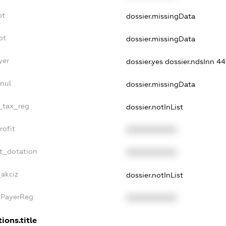
bt
dossier.missingData
bt
dossier.missingData
yer
dossier.yes
dossier.ndsInn 
nul
dossier.missingData
e_tax_reg
dossier.notInList
rofit
XXXXXXXXXX
t_dotation
XXXXXXXXXX
_akciz
dossier.notInList
xPayerReg
XXXXXXXXXX
ions.title