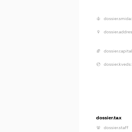
dossier.smida:
dossier.addres
dossier.capital
dossier.kveds:
dossier.tax
dossier.staff