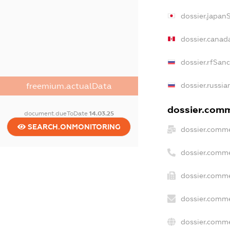
dossier.japan
dossier.canad
dossier.rfSan
dossier.russia
freemium.actualData
dossier.comme
document.dueToDate
14.03.25
SEARCH.ONMONITORING
dossier.comme
dossier.comme
dossier.comme
dossier.comme
dossier.comme