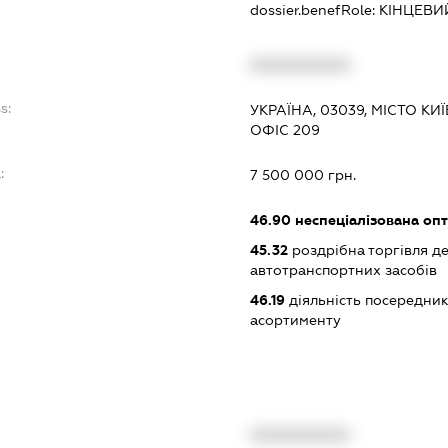
dossier.benefRole:
КІНЦЕВИ
XXXXXXXXXX
s:
УКРАЇНА, 03039, МІСТО КИ
ОФІС 209
:
7 500 000 грн.
46.90
неспеціалізована опт
45.32
роздрібна торгівля д
автотранспортних засобів
46.19
діяльність посередник
асортименту
XXXXXXXXXX