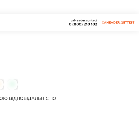
caHeader.contact
CAHEADER.GETTEST
0 (800) 210 102
0
0
ОЮ ВІДПОВІДАЛЬНІСТЮ