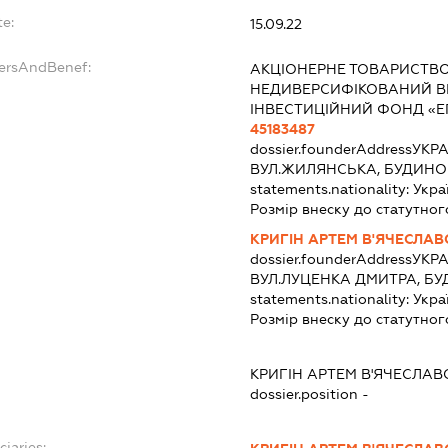
te:
15.09.22
dersAndBenef:
АКЦІОНЕРНЕ ТОВАРИСТВ
НЕДИВЕРСИФІКОВАНИЙ В
ІНВЕСТИЦІЙНИЙ ФОНД «Е
45183487
dossier.founderAddress
УКРА
ВУЛ.ЖИЛЯНСЬКА, БУДИНО
statements.nationality:
Укра
Розмір внеску до статутног
КРИГІН АРТЕМ В'ЯЧЕСЛА
dossier.founderAddress
УКРА
ВУЛ.ЛУЦЕНКА ДМИТРА, БУ
statements.nationality:
Укра
Розмір внеску до статутног
:
КРИГІН АРТЕМ В'ЯЧЕСЛА
dossier.position -
ciaries: