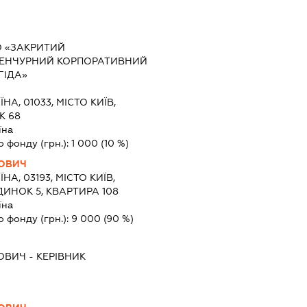
О «ЗАКРИТИЙ
ЕНЧУРНИЙ КОРПОРАТИВНИЙ
ГІДА»
ЇНА, 01033, МІСТО КИЇВ,
К 68
їна
о фонду (грн.):
1 000
(10 %)
ВОВИЧ
ЇНА, 03193, МІСТО КИЇВ,
ДИНОК 5, КВАРТИРА 108
їна
о фонду (грн.):
9 000
(90 %)
ВОВИЧ
-
КЕРІВНИК