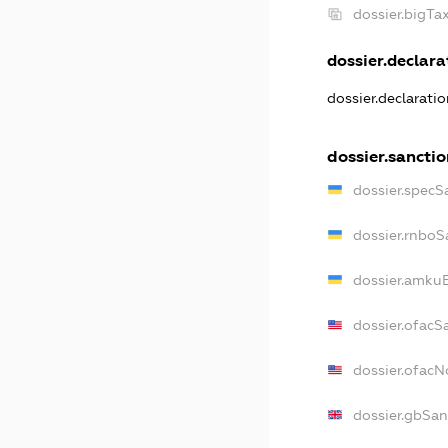
dossier.bigT
dossier.declarat
dossier.declarati
dossier.sancti
dossier.specS
dossier.rnboS
dossier.amkuB
dossier.ofacS
dossier.ofac
dossier.gbSan