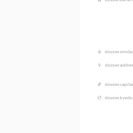
dossier.smida
dossier.addres
dossier.capital
dossier.kveds: