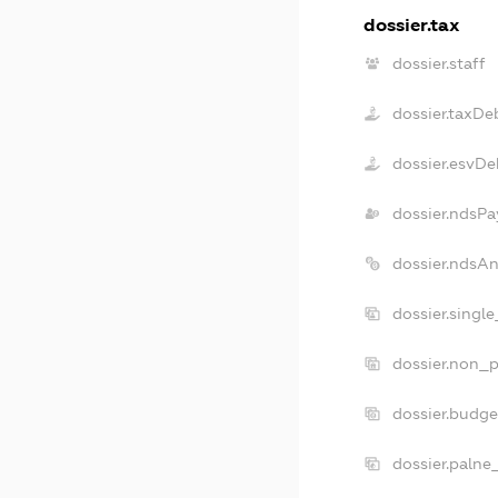
dossier.tax
dossier.staff
dossier.taxDe
dossier.esvDe
dossier.ndsPa
dossier.ndsA
dossier.singl
dossier.non_p
dossier.budg
dossier.palne