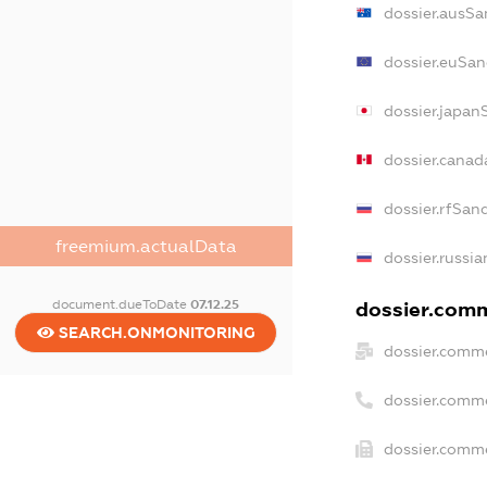
dossier.ausSa
dossier.euSan
dossier.japan
dossier.cana
dossier.rfSan
freemium.actualData
dossier.russia
document.dueToDate
07.12.25
dossier.comm
SEARCH.ONMONITORING
dossier.comme
dossier.comm
dossier.comme