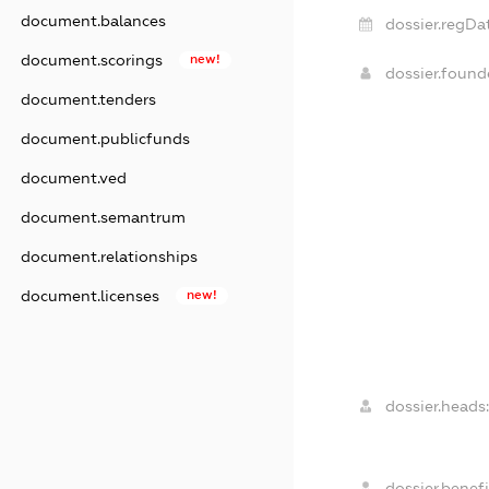
document.balances
dossier.regDa
document.scorings
new!
dossier.foun
document.tenders
document.publicfunds
document.ved
document.semantrum
document.relationships
document.licenses
new!
dossier.heads
dossier.benefi