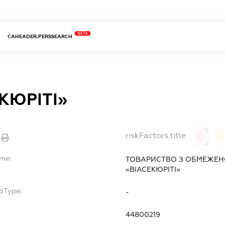
BETA
CAHEADER.PERSSEARCH
КЮРІТІ»
riskFactors.title
0
ame:
ТОВАРИСТВО З ОБМЕЖЕН
«ВІАСЕКЮРІТІ»
bType:
-
44800219