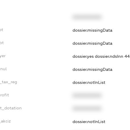
XXXXXXXXXX
bt
dossier.missingData
bt
dossier.missingData
yer
dossier.yes
dossier.ndsInn 
nnul
dossier.missingData
e_tax_reg
dossier.notInList
rofit
XXXXXXXXXX
et_dotation
XXXXXXXXXX
_akciz
dossier.notInList