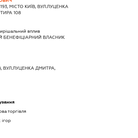
ВОВИЧ
3193, МІСТО КИЇВ, ВУЛ.ЛУЦЕНКА
ТИРА 108
ирішальний вплив
Й БЕНЕФІЦІАРНИЙ ВЛАСНИК
ЇВ, ВУЛ.ЛУЦЕНКА ДМИТРА,
ування
ова торгівля
 ігор