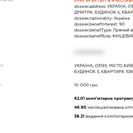
КРИГІН АРТЕМ В'ЯЧЕСЛА
dossier.address:
УКРАЇНА, 0
ДМИТРА, БУДИНОК 5, КВАР
dossier.nationality:
Україна
dossier.benefInterest:
90
dossier.benefType:
Прямий в
dossier.benefRole:
КІНЦЕВИ
:
XXXXXXXXXX
s:
УКРАЇНА, 03193, МІСТО КИ
БУДИНОК 5, КВАРТИРА 108
:
10 000 грн.
62.01
комп'ютерне програм
46.90
неспеціалізована опт
58.21
видання комп'ютерних