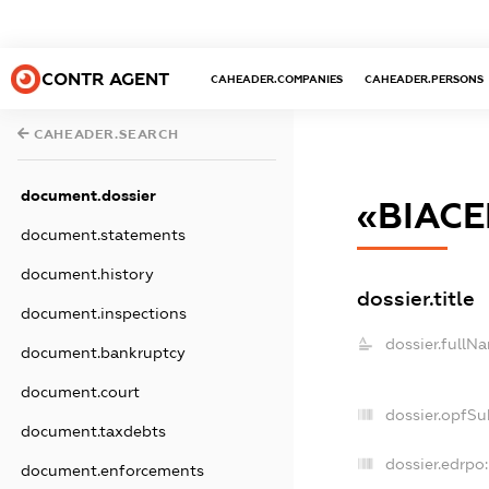
CONTR AGENT
CAHEADER.COMPANIES
CAHEADER.PERSONS
CAHEADER.SEARCH
document.dossier
«ВІАСЕ
document.statements
document.history
dossier.title
document.inspections
dossier.fullN
document.bankruptcy
document.court
dossier.opfSu
document.taxdebts
dossier.edrpo:
document.enforcements