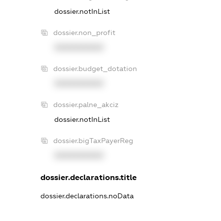
dossier.notInList
dossier.non_profit
XXXXXXXXXX
dossier.budget_dotation
XXXXXXXXXX
dossier.palne_akciz
dossier.notInList
dossier.bigTaxPayerReg
XXXXXXXXXX
dossier.declarations.title
dossier.declarations.noData