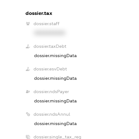
dossier.tax
dossier.staff
XXXXXXXXXX
dossier.taxDebt
dossier.missingData
dossier.esvDebt
dossier.missingData
dossier.ndsPayer
dossier.missingData
dossier.ndsAnnul
dossier.missingData
dossier.single_tax_reg