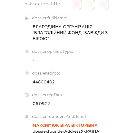
riskFactors.title
0
0
0
dossier.fullName:
БЛАГОДІЙНА ОРГАНІЗАЦІЯ
"БЛАГОДІЙНИЙ ФОНД "ЗАВЖДИ З
ВІРОЮ"
dossier.opfSubType:
-
dossier.edrpo:
44800402
dossier.regDate:
06.09.22
dossier.foundersAndBenef:
МАКСИМЮК ВІРА ВІКТОРІВНА
dossier.founderAddress
УКРАЇНА,