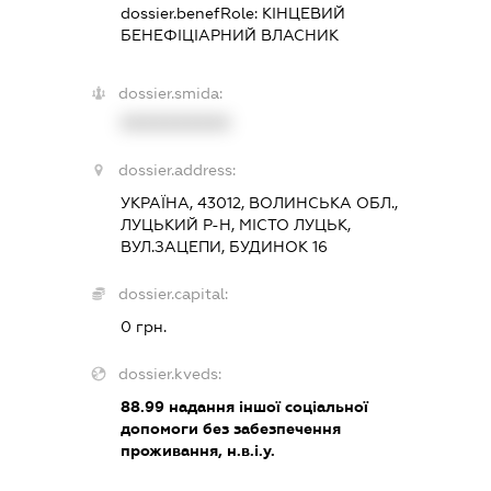
dossier.benefRole:
КІНЦЕВИЙ
БЕНЕФІЦІАРНИЙ ВЛАСНИК
dossier.smida:
XXXXXXXXXX
dossier.address:
УКРАЇНА, 43012, ВОЛИНСЬКА ОБЛ.,
ЛУЦЬКИЙ Р-Н, МІСТО ЛУЦЬК,
ВУЛ.ЗАЦЕПИ, БУДИНОК 16
dossier.capital:
0 грн.
dossier.kveds:
88.99
надання іншої соціальної
допомоги без забезпечення
проживання, н.в.і.у.