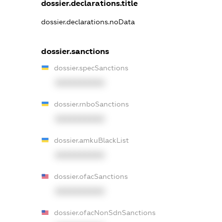
dossier.declarations.title
dossier.declarations.noData
dossier.sanctions
dossier.specSanctions
XXXXXXXXXX
dossier.rnboSanctions
XXXXXXXXXX
dossier.amkuBlackList
XXXXXXXXXX
dossier.ofacSanctions
XXXXXXXXXX
dossier.ofacNonSdnSanctions