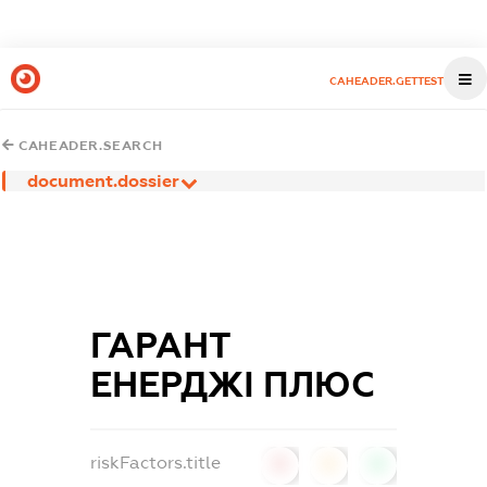
CAHEADER.GETTEST
CAHEADER.SEARCH
document.dossier
ГАРАНТ
ЕНЕРДЖІ ПЛЮС
riskFactors.title
0
0
0