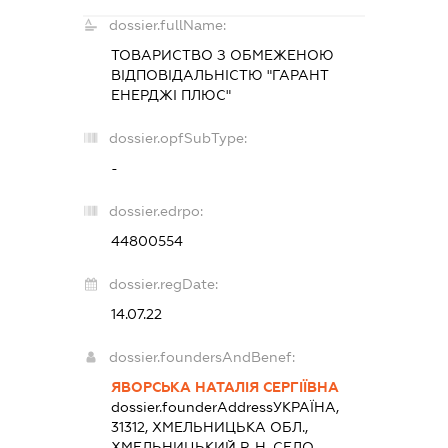
dossier.fullName:
ТОВАРИСТВО З ОБМЕЖЕНОЮ
ВІДПОВІДАЛЬНІСТЮ "ГАРАНТ
ЕНЕРДЖІ ПЛЮС"
dossier.opfSubType:
-
dossier.edrpo:
44800554
dossier.regDate:
14.07.22
dossier.foundersAndBenef:
ЯВОРСЬКА НАТАЛІЯ СЕРГІЇВНА
dossier.founderAddress
УКРАЇНА,
31312, ХМЕЛЬНИЦЬКА ОБЛ.,
ХМЕЛЬНИЦЬКИЙ Р-Н, СЕЛО