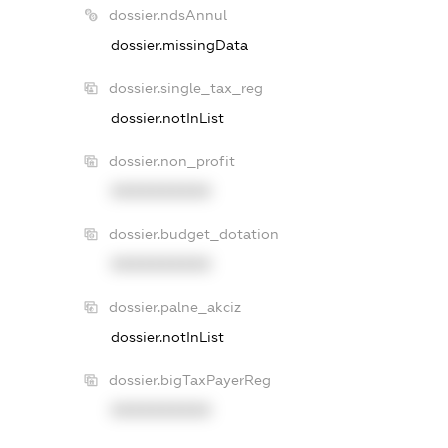
dossier.ndsAnnul
dossier.missingData
dossier.single_tax_reg
dossier.notInList
dossier.non_profit
XXXXXXXXXX
dossier.budget_dotation
XXXXXXXXXX
dossier.palne_akciz
dossier.notInList
dossier.bigTaxPayerReg
XXXXXXXXXX