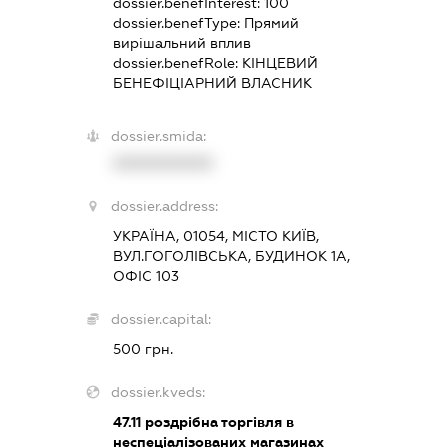
dossier.benefInterest:
100
dossier.benefType:
Прямий
вирішальний вплив
dossier.benefRole:
КІНЦЕВИЙ
БЕНЕФІЦІАРНИЙ ВЛАСНИК
dossier.smida:
XXXXXXXXXX
dossier.address:
УКРАЇНА, 01054, МІСТО КИЇВ,
ВУЛ.ГОГОЛІВСЬКА, БУДИНОК 1А,
ОФІС 103
dossier.capital:
500 грн.
dossier.kveds:
47.11
роздрібна торгівля в
неспеціалізованих магазинах