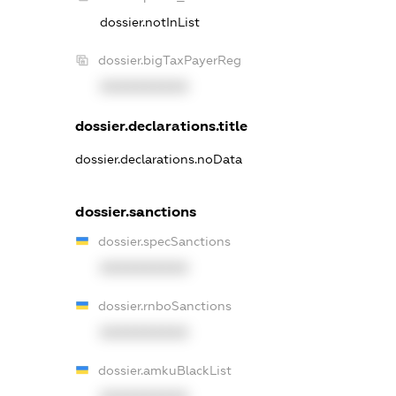
dossier.notInList
dossier.bigTaxPayerReg
XXXXXXXXXX
dossier.declarations.title
dossier.declarations.noData
dossier.sanctions
dossier.specSanctions
XXXXXXXXXX
dossier.rnboSanctions
XXXXXXXXXX
dossier.amkuBlackList