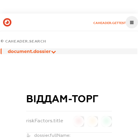
CAHEADER.GETTEST
CAHEADER.SEARCH
document.dossier
ВІДДАМ-ТОРГ
riskFactors.title
0
0
0
dossier.fullName: