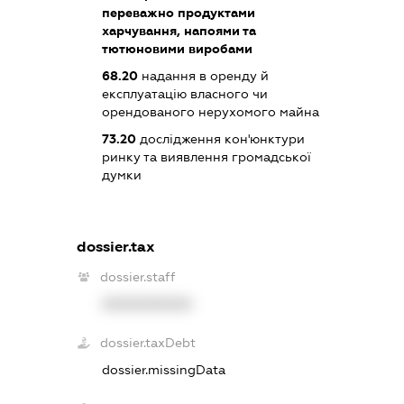
переважно продуктами
харчування, напоями та
тютюновими виробами
68.20
надання в оренду й
експлуатацію власного чи
орендованого нерухомого майна
73.20
дослідження кон'юнктури
ринку та виявлення громадської
думки
dossier.tax
dossier.staff
XXXXXXXXXX
dossier.taxDebt
dossier.missingData