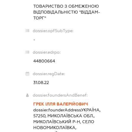
ТОВАРИСТВО З ОБМЕЖЕНОЮ
ВІДПОВІДАЛЬНІСТЮ "ВІДДАМ-
ТОРГ"
dossier.opfSubType:
-
dossier.edrpo:
44800664
dossier.regDate:
31.08.22
dossier.foundersAndBenef:
ГРЕК ІЛЛЯ ВАЛЕРІЙОВИЧ
dossier.founderAddress
УКРАЇНА,
57250, МИКОЛАЇВСЬКА ОБЛ.,
МИКОЛАЇВСЬКИЙ Р-Н, СЕЛО
НОВОМИКОЛАЇВКА,