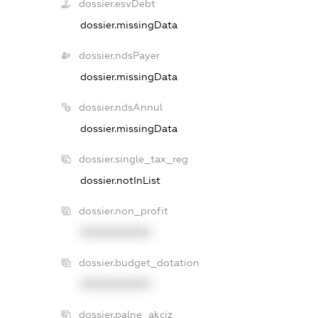
dossier.esvDebt
dossier.missingData
dossier.ndsPayer
dossier.missingData
dossier.ndsAnnul
dossier.missingData
dossier.single_tax_reg
dossier.notInList
dossier.non_profit
XXXXXXXXXX
dossier.budget_dotation
XXXXXXXXXX
dossier.palne_akciz