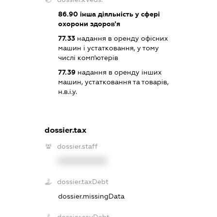
86.90
інша діяльність у сфері
охорони здоров'я
77.33
надання в оренду офісних
машин і устатковання, у тому
числі комп'ютерів
77.39
надання в оренду інших
машин, устатковання та товарів,
н.в.і.у.
dossier.tax
dossier.staff
XXXXXXXXXX
dossier.taxDebt
dossier.missingData