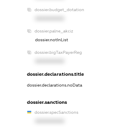
dossier.budget_dotation
XXXXXXXXXX
dossier.palne_akciz
dossier.notInList
dossier.bigTaxPayerReg
XXXXXXXXXX
dossier.declarations.title
dossier.declarations.noData
dossier.sanctions
dossier.specSanctions
XXXXXXXXXX