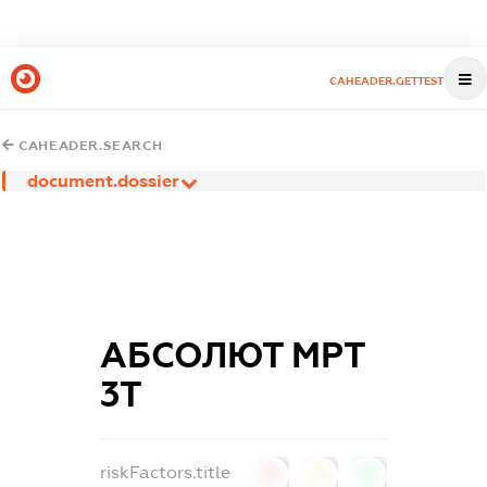
CAHEADER.GETTEST
CAHEADER.SEARCH
document.dossier
АБСОЛЮТ МРТ
3Т
riskFactors.title
0
0
0