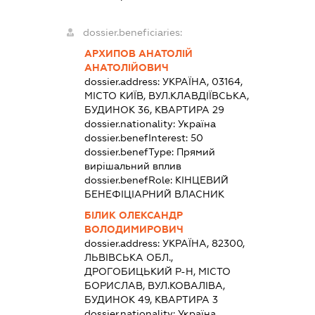
dossier.beneficiaries:
АРХИПОВ АНАТОЛІЙ
АНАТОЛІЙОВИЧ
dossier.address:
УКРАЇНА, 03164,
МІСТО КИЇВ, ВУЛ.КЛАВДІЇВСЬКА,
БУДИНОК 36, КВАРТИРА 29
dossier.nationality:
Україна
dossier.benefInterest:
50
dossier.benefType:
Прямий
вирішальний вплив
dossier.benefRole:
КІНЦЕВИЙ
БЕНЕФІЦІАРНИЙ ВЛАСНИК
БІЛИК ОЛЕКСАНДР
ВОЛОДИМИРОВИЧ
dossier.address:
УКРАЇНА, 82300,
ЛЬВІВСЬКА ОБЛ.,
ДРОГОБИЦЬКИЙ Р-Н, МІСТО
БОРИСЛАВ, ВУЛ.КОВАЛІВА,
БУДИНОК 49, КВАРТИРА 3
dossier.nationality:
Україна