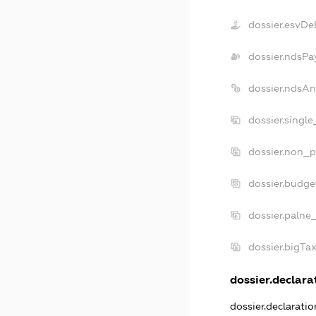
dossier.esvDe
dossier.ndsPa
dossier.ndsAn
dossier.singl
dossier.non_p
dossier.budge
dossier.palne
dossier.bigTa
dossier.declarat
dossier.declarati