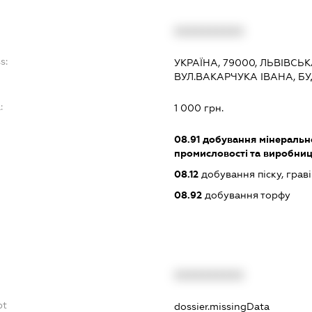
XXXXXXXXXX
s:
УКРАЇНА, 79000, ЛЬВІВСЬК
ВУЛ.ВАКАРЧУКА ІВАНА, БУ
:
1 000 грн.
08.91
добування мінерально
промисловості та виробни
08.12
добування піску, граві
08.92
добування торфу
XXXXXXXXXX
bt
dossier.missingData