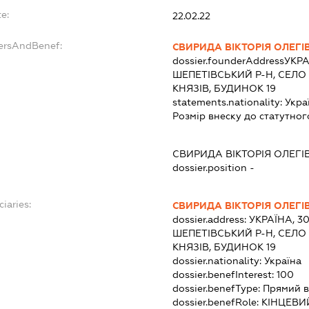
e:
22.02.22
dersAndBenef:
СВИРИДА ВІКТОРІЯ ОЛЕГІ
dossier.founderAddress
УКРА
ШЕПЕТІВСЬКИЙ Р-Н, СЕЛО
КНЯЗІВ, БУДИНОК 19
statements.nationality:
Укра
Розмір внеску до статутног
СВИРИДА ВІКТОРІЯ ОЛЕГІ
dossier.position -
ciaries:
СВИРИДА ВІКТОРІЯ ОЛЕГІ
dossier.address:
УКРАЇНА, 3
ШЕПЕТІВСЬКИЙ Р-Н, СЕЛО
КНЯЗІВ, БУДИНОК 19
dossier.nationality:
Україна
dossier.benefInterest:
100
dossier.benefType:
Прямий в
dossier.benefRole:
КІНЦЕВИ