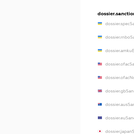
dossier.sanctio
dossier.specS
dossier.rnboS
dossier.amkuB
dossier.ofacS
dossier.ofac
dossier.gbSan
dossier.ausSa
dossier.euSan
dossier.japan