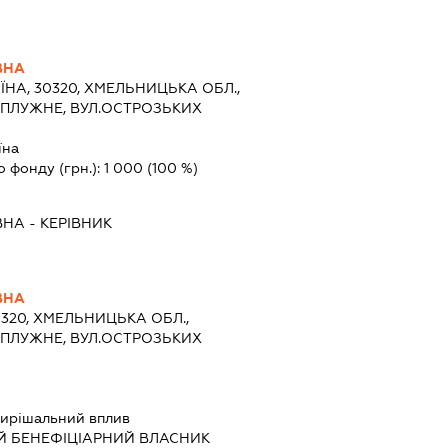
ВНА
ЇНА, 30320, ХМЕЛЬНИЦЬКА ОБЛ.,
 ПЛУЖНЕ, ВУЛ.ОСТРОЗЬКИХ
їна
о фонду (грн.):
1 000
(100 %)
ВНА
-
КЕРІВНИК
ВНА
0320, ХМЕЛЬНИЦЬКА ОБЛ.,
 ПЛУЖНЕ, ВУЛ.ОСТРОЗЬКИХ
ирішальний вплив
Й БЕНЕФІЦІАРНИЙ ВЛАСНИК