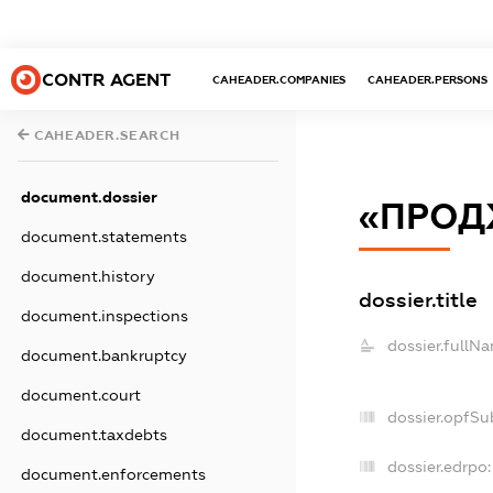
CONTR AGENT
CAHEADER.COMPANIES
CAHEADER.PERSONS
CAHEADER.SEARCH
document.dossier
«ПРОД
document.statements
document.history
dossier.title
document.inspections
dossier.fullN
document.bankruptcy
document.court
dossier.opfSu
document.taxdebts
dossier.edrpo:
document.enforcements