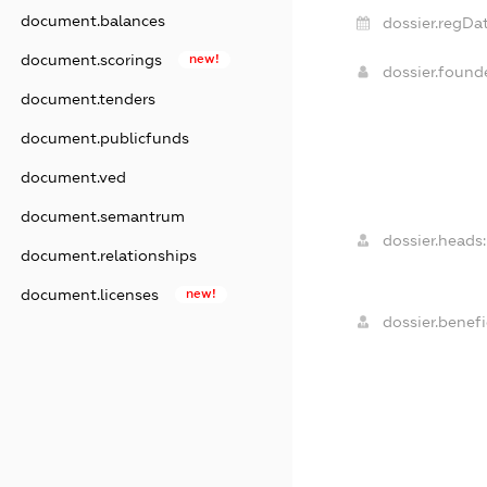
document.balances
dossier.regDat
document.scorings
new!
dossier.foun
document.tenders
document.publicfunds
document.ved
document.semantrum
dossier.heads:
document.relationships
document.licenses
new!
dossier.benefi