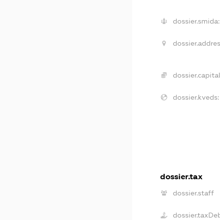
dossier.smida:
dossier.addres
dossier.capital
dossier.kveds:
dossier.tax
dossier.staff
dossier.taxDe