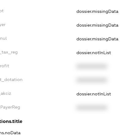
bt
dossier.missingData
yer
dossier.missingData
nul
dossier.missingData
e_tax_reg
dossier.notInList
rofit
XXXXXXXXXX
t_dotation
XXXXXXXXXX
_akciz
dossier.notInList
xPayerReg
XXXXXXXXXX
ions.title
ons.noData