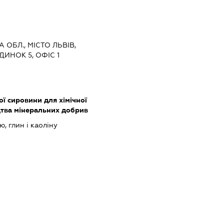
А ОБЛ., МІСТО ЛЬВІВ,
ДИНОК 5, ОФІС 1
ї сировини для хімічної
цтва мінеральних добрив
ю, глин і каоліну