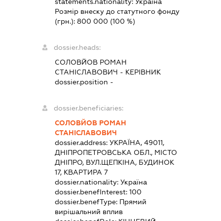
statements.nationality:
Україна
Розмір внеску до статутного фонду
(грн.):
800 000
(100 %)
dossier.heads:
СОЛОВЙОВ РОМАН
СТАНІСЛАВОВИЧ
-
КЕРІВНИК
dossier.position -
dossier.beneficiaries:
СОЛОВЙОВ РОМАН
СТАНІСЛАВОВИЧ
dossier.address:
УКРАЇНА, 49011,
ДНІПРОПЕТРОВСЬКА ОБЛ., МІСТО
ДНІПРО, ВУЛ.ЩЕПКІНА, БУДИНОК
17, КВАРТИРА 7
dossier.nationality:
Україна
dossier.benefInterest:
100
dossier.benefType:
Прямий
вирішальний вплив