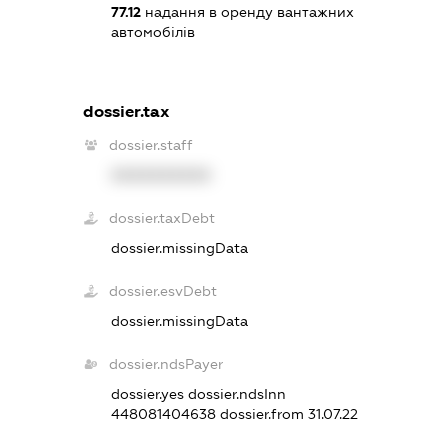
77.12
надання в оренду вантажних
автомобілів
dossier.tax
dossier.staff
XXXXXXXXXX
dossier.taxDebt
dossier.missingData
dossier.esvDebt
dossier.missingData
dossier.ndsPayer
dossier.yes
dossier.ndsInn
448081404638
dossier.from 31.07.22