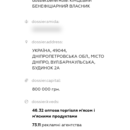
dossier.benefRole:
КІНЦЕВИЙ
БЕНЕФІЦІАРНИЙ ВЛАСНИК
dossier.smida:
XXXXXXXXXX
dossier.address:
УКРАЇНА, 49044,
ДНІПРОПЕТРОВСЬКА ОБЛ., МІСТО
ДНІПРО, ВУЛ.БАРНАУЛЬСЬКА,
БУДИНОК 2А
dossier.capital:
800 000 грн.
dossier.kveds:
46.32
оптова торгівля м'ясом і
м'ясними продуктами
73.11
рекламні агентства