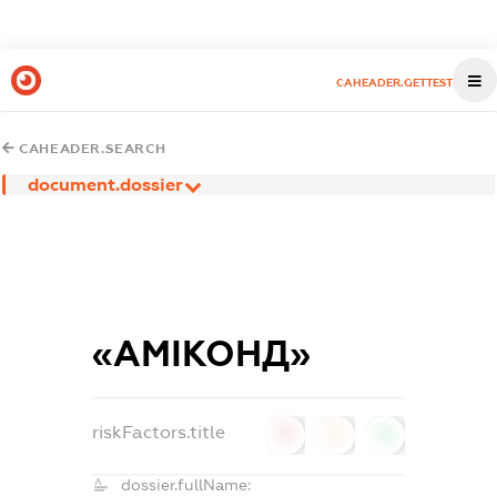
CAHEADER.GETTEST
CAHEADER.SEARCH
document.dossier
«АМІКОНД»
riskFactors.title
0
0
0
dossier.fullName: