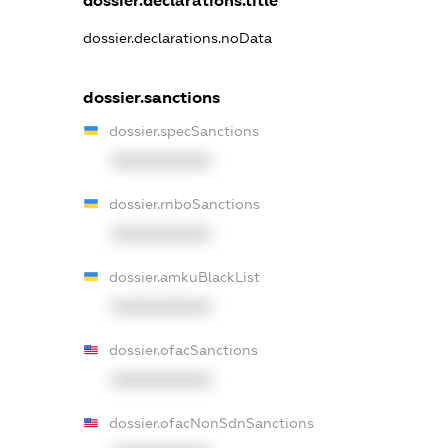
dossier.declarations.title
dossier.declarations.noData
dossier.sanctions
dossier.specSanctions
XXXXXXXXXX
dossier.rnboSanctions
XXXXXXXXXX
dossier.amkuBlackList
XXXXXXXXXX
dossier.ofacSanctions
XXXXXXXXXX
dossier.ofacNonSdnSanctions