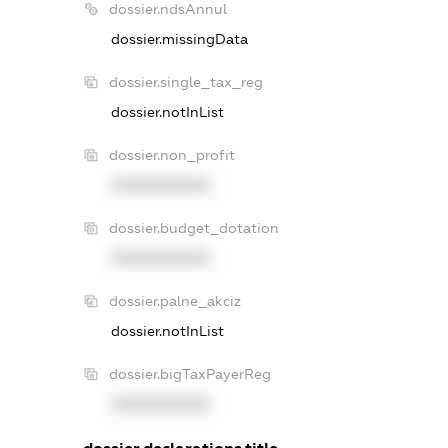
dossier.ndsAnnul
dossier.missingData
dossier.single_tax_reg
dossier.notInList
dossier.non_profit
XXXXXXXXXX
dossier.budget_dotation
XXXXXXXXXX
dossier.palne_akciz
dossier.notInList
dossier.bigTaxPayerReg
XXXXXXXXXX