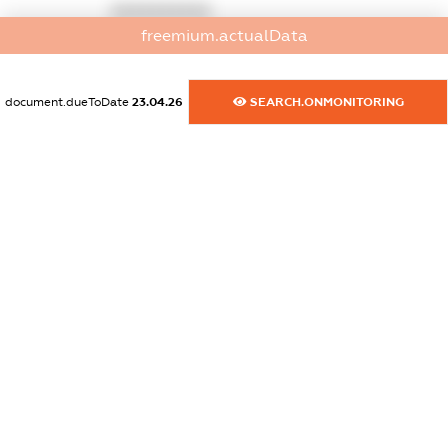
XXXXXXXXXX
freemium.actualData
dossier.commercial_info.activity
XXXXXXXXXX
document.dueToDate
23.04.26
SEARCH.ONMONITORING
freemium.exampleText_1
freemium.exampleText_2
freemium.anonymousPerSearch2
FREEMIUM.DETAILS
FREEMIUM.REGISTER