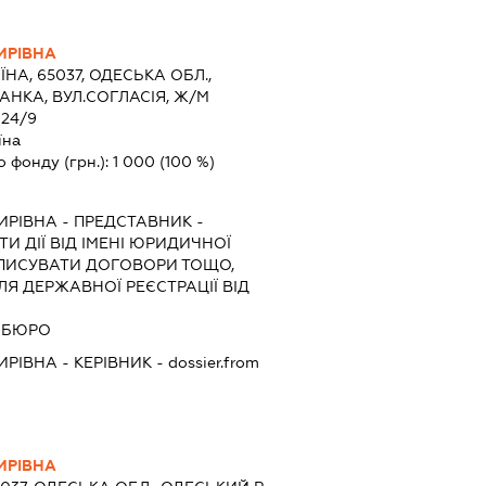
ИРІВНА
ЇНА, 65037, ОДЕСЬКА ОБЛ.,
АНКА, ВУЛ.СОГЛАСІЯ, Ж/М
24/9
їна
о фонду (грн.):
1 000
(100 %)
ИРІВНА
-
ПРЕДСТАВНИК
-
И ДІЇ ВІД ІМЕНІ ЮРИДИЧНОЇ
ДПИСУВАТИ ДОГОВОРИ ТОЩО,
Я ДЕРЖАВНОЇ РЕЄСТРАЦІЇ ВІД
А БЮРО
ИРІВНА
-
КЕРІВНИК
- dossier.from
ИРІВНА