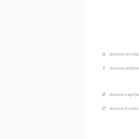
dossier.smida
dossier.addres
dossier.capital
dossier.kveds: