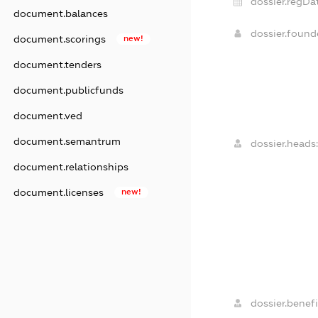
dossier.regDa
document.balances
dossier.foun
document.scorings
new!
document.tenders
document.publicfunds
document.ved
document.semantrum
dossier.heads
document.relationships
document.licenses
new!
dossier.benefi