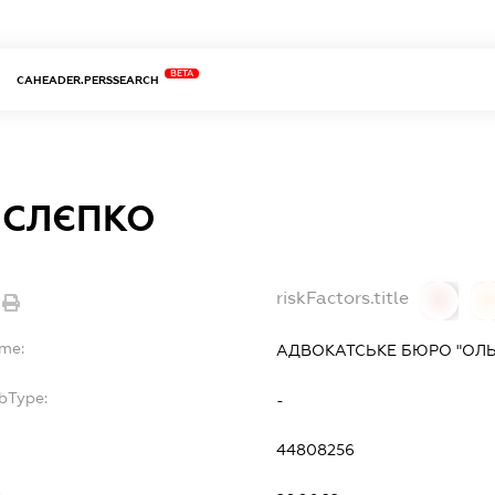
BETA
CAHEADER.PERSSEARCH
 СЛЄПКО
riskFactors.title
0
ame:
АДВОКАТСЬКЕ БЮРО "ОЛЬ
bType:
-
44808256