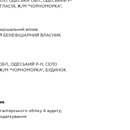
5037, ОДЕСЬКА ОБЛ., ОДЕСЬКИЙ Р-
ГЛАСІЯ, Ж/М "ЧОРНОМОРКА",
ирішальний вплив
Й БЕНЕФІЦІАРНИЙ ВЛАСНИК
ОБЛ., ОДЕСЬКИЙ Р-Н, СЕЛО
 Ж/М "ЧОРНОМОРКА", БУДИНОК
ава
хгалтерського обліку й аудиту;
податкування