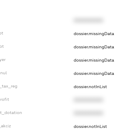
XXXXXXXXXX
bt
dossier.missingData
bt
dossier.missingData
yer
dossier.missingData
nnul
dossier.missingData
e_tax_reg
dossier.notInList
rofit
XXXXXXXXXX
et_dotation
XXXXXXXXXX
_akciz
dossier.notInList