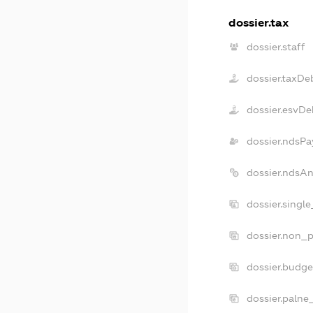
dossier.tax
dossier.staff
dossier.taxDe
dossier.esvDe
dossier.ndsPa
dossier.ndsA
dossier.singl
dossier.non_p
dossier.budg
dossier.palne