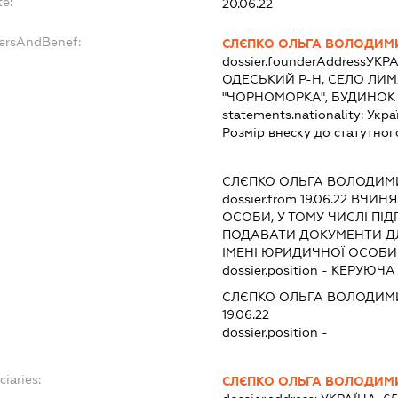
te:
20.06.22
dersAndBenef:
СЛЄПКО ОЛЬГА ВОЛОДИМ
dossier.founderAddress
УКРА
ОДЕСЬКИЙ Р-Н, СЕЛО ЛИМ
"ЧОРНОМОРКА", БУДИНОК 
statements.nationality:
Укра
Розмір внеску до статутног
:
СЛЄПКО ОЛЬГА ВОЛОДИМ
dossier.from 19.06.22
ВЧИНЯТ
ОСОБИ, У ТОМУ ЧИСЛІ ПІ
ПОДАВАТИ ДОКУМЕНТИ ДЛ
ІМЕНІ ЮРИДИЧНОЇ ОСОБИ
dossier.position - КЕРУЮЧ
СЛЄПКО ОЛЬГА ВОЛОДИМ
19.06.22
dossier.position -
ciaries:
СЛЄПКО ОЛЬГА ВОЛОДИМ