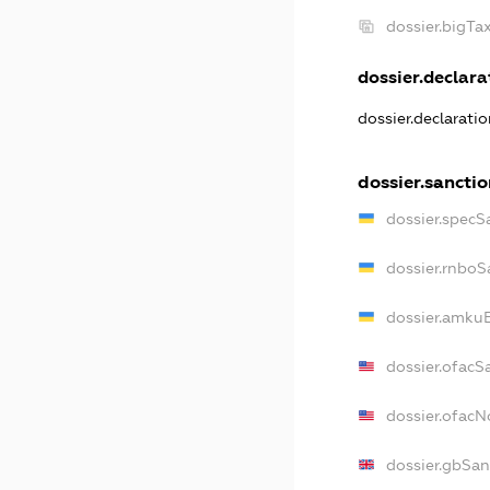
dossier.bigT
dossier.declarat
dossier.declarati
dossier.sanctio
dossier.specS
dossier.rnboS
dossier.amkuB
dossier.ofacS
dossier.ofac
dossier.gbSan