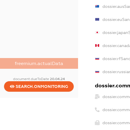
dossier.ausSa
dossier.euSan
dossier.japan
dossier.cana
dossier.rfSan
freemium.actualData
dossier.russia
document.dueToDate
20.04.24
dossier.comm
SEARCH.ONMONITORING
dossier.comme
dossier.comm
dossier.comme