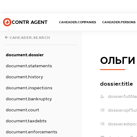
CONTR AGENT
CAHEADER.COMPANIES
CAHEADER.PERSONS
CAHEADER.SEARCH
document.dossier
ОЛЬГИ
document.statements
document.history
dossier.title
document.inspections
dossier.fullN
document.bankruptcy
document.court
dossier.opfSu
document.taxdebts
dossier.edrpo:
document.enforcements