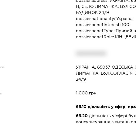
dossier.address:
УКРАЇНА, 6
Н, СЕЛО ЛИМАНКА, ВУЛ.СО
БУДИНОК 24/9
dossier.nationality:
Україна
dossier.benefInterest:
100
dossier.benefType:
Прямий в
dossier.benefRole:
КІНЦЕВИ
:
XXXXXXXXXX
s:
УКРАЇНА, 65037, ОДЕСЬКА 
ЛИМАНКА, ВУЛ.СОГЛАСІЯ,
24/9
:
1 000 грн.
69.10
діяльність у сфері пр
69.20
діяльність у сфері бу
консультування з питань о