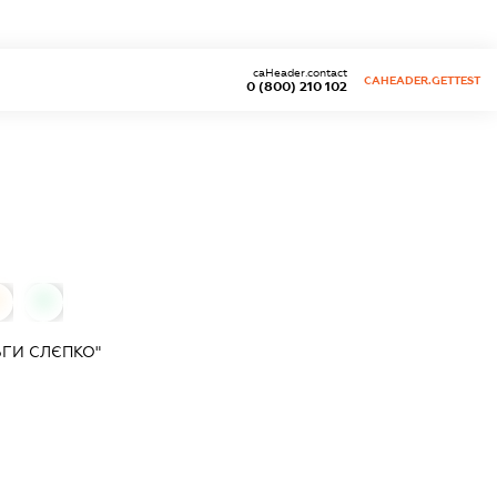
caHeader.contact
CAHEADER.GETTEST
0 (800) 210 102
0
0
ГИ СЛЄПКО"