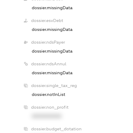
dossier.missingData
dossier.esvDebt
dossier.missingData
dossier.ndsPayer
dossier.missingData
dossier.ndsAnnul
dossier.missingData
dossier.single_tax_reg
dossier.notInList
dossier.non_profit
XXXXXXXXXX
dossier.budget_dotation