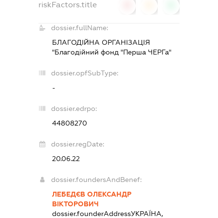
riskFactors.title
0
0
0
dossier.fullName:
БЛАГОДІЙНА ОРГАНІЗАЦІЯ
"Благодійний фонд "Перша ЧЕРГа"
dossier.opfSubType:
-
dossier.edrpo:
44808270
dossier.regDate:
20.06.22
dossier.foundersAndBenef:
ЛЕБЕДЄВ ОЛЕКСАНДР
ВІКТОРОВИЧ
dossier.founderAddress
УКРАЇНА,