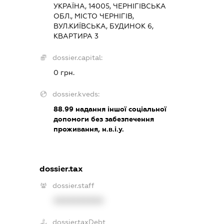
УКРАЇНА, 14005, ЧЕРНІГІВСЬКА
ОБЛ., МІСТО ЧЕРНІГІВ,
ВУЛ.КИЇВСЬКА, БУДИНОК 6,
КВАРТИРА 3
dossier.capital:
0 грн.
dossier.kveds:
88.99
надання іншої соціальної
допомоги без забезпечення
проживання, н.в.і.у.
dossier.tax
dossier.staff
XXXXXXXXXX
dossier.taxDebt