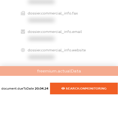
XXXXXXXXXX
dossier.commercial_info.fax
XXXXXXXXXX
dossier.commercial_info.email
XXXXXXXXXX
dossier.commercial_info.website
XXXXXXXXXX
dossier.commercial_info.activity
freemium.actualData
XXXXXXXXXX
document.dueToDate
20.04.24
SEARCH.ONMONITORING
freemium.exampleText_1
freemium.exampleText_2
freemium.anonymousPerSearch2
FREEMIUM.DETAILS