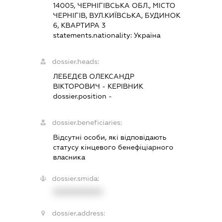
14005, ЧЕРНІГІВСЬКА ОБЛ., МІСТО
ЧЕРНІГІВ, ВУЛ.КИЇВСЬКА, БУДИНОК
6, КВАРТИРА 3
statements.nationality:
Україна
dossier.heads:
ЛЕБЕДЄВ ОЛЕКСАНДР
ВІКТОРОВИЧ
-
КЕРІВНИК
dossier.position -
dossier.beneficiaries:
Відсутні особи, які відповідають
статусу кінцевого бенефіціарного
власника
dossier.smida:
XXXXXXXXXX
dossier.address: