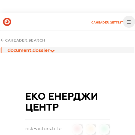
CAHEADER.GETTEST
CAHEADER.SEARCH
document.dossier
ЕКО ЕНЕРДЖИ
ЦЕНТР
riskFactors.title
0
0
0