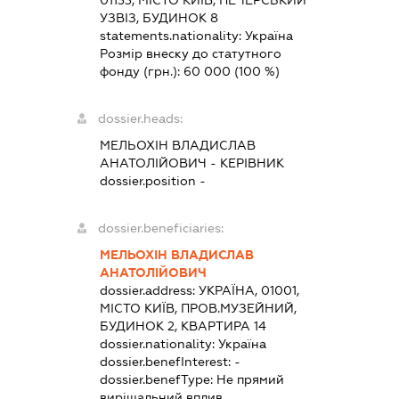
01133, МІСТО КИЇВ, ПЕЧЕРСЬКИЙ
УЗВІЗ, БУДИНОК 8
statements.nationality:
Україна
Розмір внеску до статутного
фонду (грн.):
60 000
(100 %)
dossier.heads:
МЕЛЬОХІН ВЛАДИСЛАВ
АНАТОЛІЙОВИЧ
-
КЕРІВНИК
dossier.position -
dossier.beneficiaries:
МЕЛЬОХІН ВЛАДИСЛАВ
АНАТОЛІЙОВИЧ
dossier.address:
УКРАЇНА, 01001,
МІСТО КИЇВ, ПРОВ.МУЗЕЙНИЙ,
БУДИНОК 2, КВАРТИРА 14
dossier.nationality:
Україна
dossier.benefInterest:
-
dossier.benefType:
Не прямий
вирішальний вплив