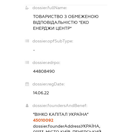
dossier.fullName:
ТОВАРИСТВО З ОБМЕЖЕНОЮ
ВІДПОВІДАЛЬНІСТЮ "ЕКО
ЕНЕРДЖИ ЦЕНТР"
dossier.opfSubType:
-
dossier.edrpo:
44808490
dossier.regDate:
14.06.22
dossier.foundersAndBenef:
”ВІНКО КАПІТАЛ УКРАЇНА”
45010092
dossier.founderAddress
УКРАЇНА,