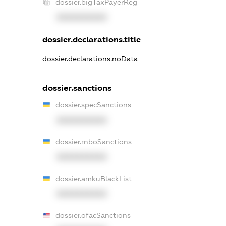
dossier.bigTaxPayerReg
XXXXXXXXXX
dossier.declarations.title
dossier.declarations.noData
dossier.sanctions
dossier.specSanctions
XXXXXXXXXX
dossier.rnboSanctions
XXXXXXXXXX
dossier.amkuBlackList
XXXXXXXXXX
dossier.ofacSanctions