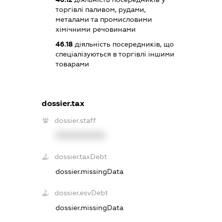
торгівлі паливом, рудами,
металами та промисловими
хімічними речовинами
46.18
діяльність посередників, що
спеціалізуються в торгівлі іншими
товарами
dossier.tax
dossier.staff
XXXXXXXXXX
dossier.taxDebt
dossier.missingData
dossier.esvDebt
dossier.missingData