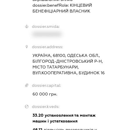
dossier.benefRole:
КІНЦЕВИЙ
БЕНЕФІЦІАРНИЙ ВЛАСНИК
dossier.smida:
XXXXXXXXXX
dossier.address:
УКРАЇНА, 68100, ОДЕСЬКА ОБЛ.,
БІЛГОРОД-ДНІСТРОВСЬКИЙ Р-Н,
МІСТО ТАТАРБУНАРИ,
ВУЛ.КООПЕРАТИВНА, БУДИНОК 16
dossier.capital:
60 000 грн.
dossier.kveds:
33.20
установлення та монтаж
машин і устатковання
46.12
діяльність посередників у