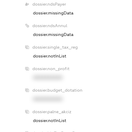
dossier.ndsPayer
dossier.missingData
dossier.ndsAnnul
dossier.missingData
dossier.single_tax_reg
dossier.notInList
dossier.non_profit
XXXXXXXXXX
dossier.budget_dotation
XXXXXXXXXX
dossier.palne_akciz
dossier.notInList