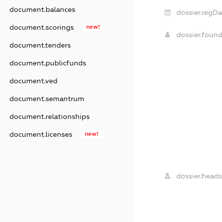
document.balances
dossier.regDa
document.scorings
new!
dossier.foun
document.tenders
document.publicfunds
document.ved
document.semantrum
document.relationships
document.licenses
new!
dossier.heads