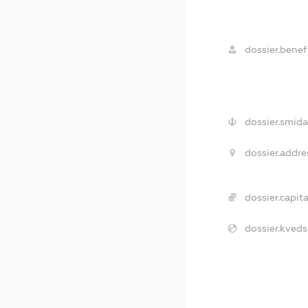
dossier.benefi
dossier.smida
dossier.addre
dossier.capita
dossier.kveds