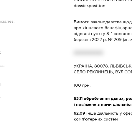
dossier.position -
ciaries:
Вимоги законодавства щодо
про кінцевого бенефіціарн
підставі пункту 8-1 постано
березня 2022 р. № 209 (зі з
:
XXXXXXXXXX
ss:
УКРАЇНА, 80078, ЛЬВІВСЬ
СЕЛО РЕКЛИНЕЦЬ, ВУЛ.СО
l:
100 грн.
:
63.11
оброблення даних, роз
і пов'язана з ними діяльніс
62.09
інша діяльність у сфе
комп'ютерних систем