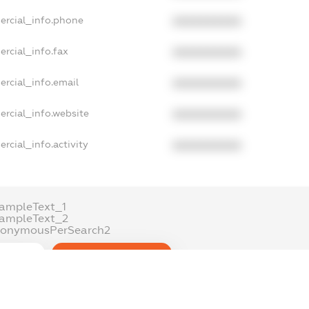
ercial_info.phone
XXXXXXXXXX
rcial_info.fax
XXXXXXXXXX
ercial_info.email
XXXXXXXXXX
ercial_info.website
XXXXXXXXXX
rcial_info.activity
XXXXXXXXXX
ampleText_1
xampleText_2
nonymousPerSearch2
DETAILS
FREEMIUM.REGISTER