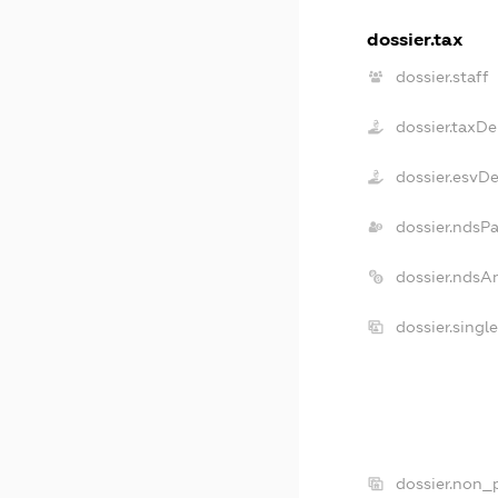
dossier.tax
dossier.staff
dossier.taxDe
dossier.esvD
dossier.ndsP
dossier.ndsA
dossier.singl
dossier.non_p