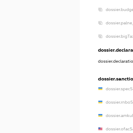
dossier.budg
dossier.palne
dossier.bigT
dossier.declara
dossier.declarat
dossier.sancti
dossier.spec
dossier.rnbo
dossier.amku
dossier.ofac