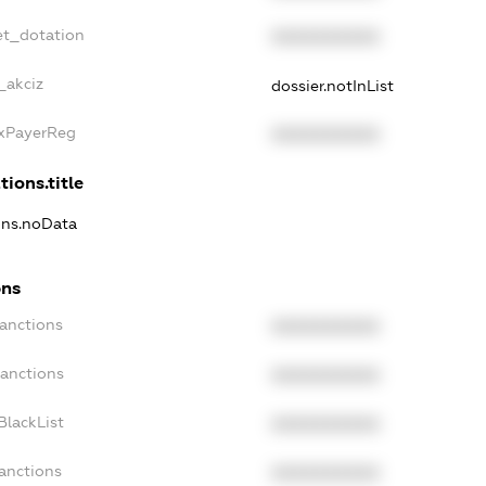
et_dotation
XXXXXXXXXX
_akciz
dossier.notInList
axPayerReg
XXXXXXXXXX
tions.title
ions.noData
ons
Sanctions
XXXXXXXXXX
Sanctions
XXXXXXXXXX
BlackList
XXXXXXXXXX
Sanctions
XXXXXXXXXX