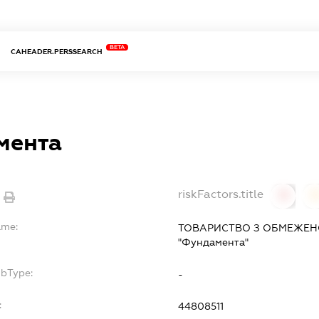
BETA
CAHEADER.PERSSEARCH
мента
riskFactors.title
0
ame:
ТОВАРИСТВО З ОБМЕЖЕН
"Фундамента"
ubType:
-
:
44808511