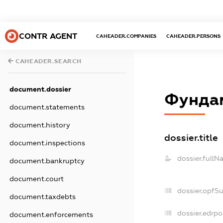
CONTR AGENT
CAHEADER.COMPANIES
CAHEADER.PERSONS
CAHEADER.SEARCH
document.dossier
Фунда
document.statements
document.history
dossier.title
document.inspections
dossier.fullN
document.bankruptcy
document.court
dossier.opfS
document.taxdebts
dossier.edrpo
document.enforcements