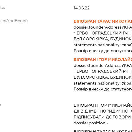
te:
14.06.22
dersAndBenef:
БІЛОБРАН ТАРАС МИКОЛ
dossier.founderAddress
УКРА
ЧЕРВОНОГРАДСЬКИЙ Р-Н,
ВУЛ.СОРОКІВКА, БУДИНОК
statements.nationality:
Укра
Розмір внеску до статутног
БІЛОБРАН ІГОР МИКОЛА
dossier.founderAddress
УКРА
ЧЕРВОНОГРАДСЬКИЙ Р-Н,
ВУЛ.СОРОКІВКА, БУДИНОК
statements.nationality:
Укра
Розмір внеску до статутног
:
БІЛОБРАН ІГОР МИКОЛАЙ
ДІЇ ВІД ІМЕНІ ЮРИДИЧНОЇ
ПІДПИСУВАТИ ДОГОВОРИ
dossier.position -
БІЛОБРАН ТАРАС МИКОЛ