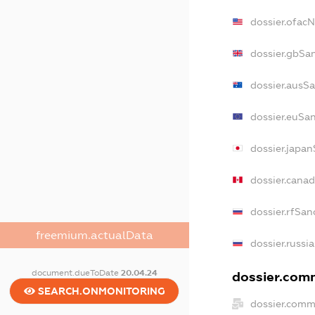
dossier.ofac
dossier.gbSa
dossier.ausS
dossier.euSa
dossier.japa
dossier.cana
dossier.rfSan
freemium.actualData
dossier.russi
document.dueToDate
20.04.24
dossier.comm
SEARCH.ONMONITORING
dossier.comm