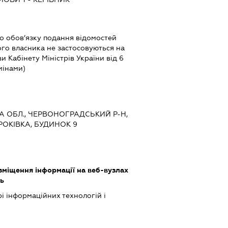
 обов’язку подання відомостей
ого власника не застосовуються на
ви Кабінету Міністрів України від 6
мінами)
КА ОБЛ., ЧЕРВОНОГРАДСЬКИЙ Р-Н,
РОКІВКА, БУДИНОК 9
міщення інформації на веб-вузлах
ть
рі інформаційних технологій і