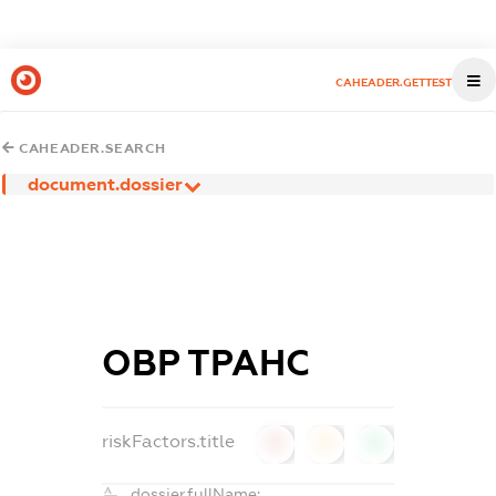
CAHEADER.GETTEST
CAHEADER.SEARCH
document.dossier
ОВР ТРАНС
riskFactors.title
0
0
0
dossier.fullName: