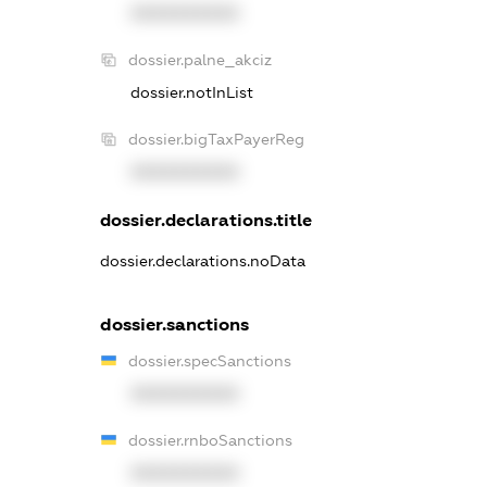
XXXXXXXXXX
dossier.palne_akciz
dossier.notInList
dossier.bigTaxPayerReg
XXXXXXXXXX
dossier.declarations.title
dossier.declarations.noData
dossier.sanctions
dossier.specSanctions
XXXXXXXXXX
dossier.rnboSanctions
XXXXXXXXXX