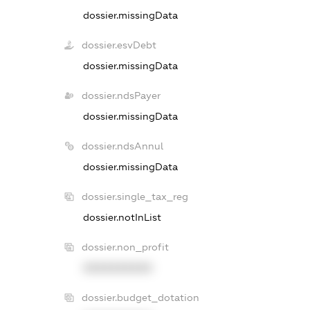
dossier.missingData
dossier.esvDebt
dossier.missingData
dossier.ndsPayer
dossier.missingData
dossier.ndsAnnul
dossier.missingData
dossier.single_tax_reg
dossier.notInList
dossier.non_profit
XXXXXXXXXX
dossier.budget_dotation