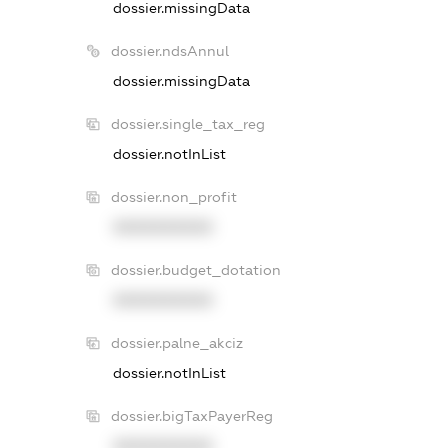
dossier.missingData
dossier.ndsAnnul
dossier.missingData
dossier.single_tax_reg
dossier.notInList
dossier.non_profit
XXXXXXXXXX
dossier.budget_dotation
XXXXXXXXXX
dossier.palne_akciz
dossier.notInList
dossier.bigTaxPayerReg
XXXXXXXXXX