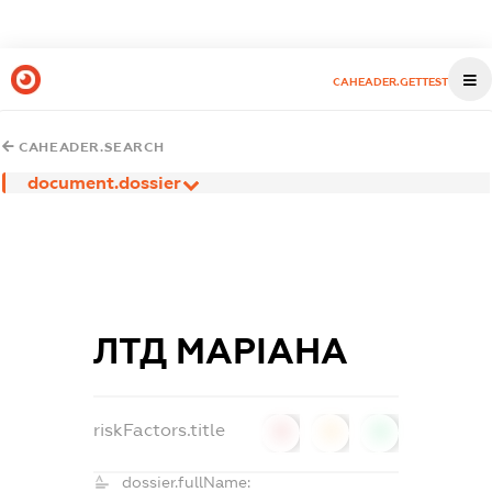
CAHEADER.GETTEST
CAHEADER.SEARCH
document.dossier
ЛТД МАРІАНА
riskFactors.title
0
0
0
dossier.fullName: