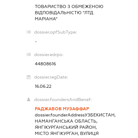
ТОВАРИСТВО З ОБМЕЖЕНОЮ
ВІДПОВІДАЛЬНІСТЮ "ЛТД
МАРІАНА"
dossier.opfSubType:
-
dossier.edrpo:
44808616
dossier.regDate:
16.06.22
dossier.foundersAndBenef:
РАДЖАБОВ МУЗАФФАР
dossier.founderAddress
УЗБЕКИСТАН,
НАМАНГАНСЬКА ОБЛАСТЬ,
ЯНГІКУРГАНСЬКИЙ РАЙОН,
МІСТО ЯНГІКУРГАН, ВУЛИЦЯ