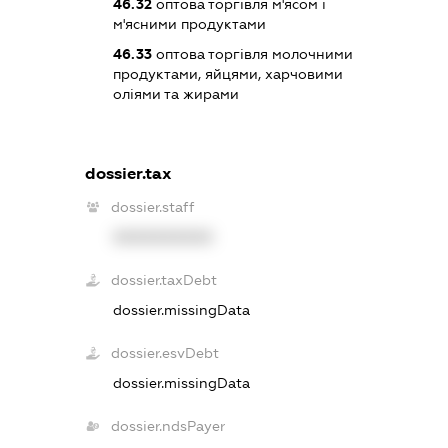
46.32
оптова торгівля м'ясом і
м'ясними продуктами
46.33
оптова торгівля молочними
продуктами, яйцями, харчовими
оліями та жирами
dossier.tax
dossier.staff
XXXXXXXXXX
dossier.taxDebt
dossier.missingData
dossier.esvDebt
dossier.missingData
dossier.ndsPayer