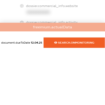
dossier.commercial_info.website
XXXXXXXXXX
dossier.commercial_info.activity
freemium.actualData
XXXXXXXXXX
document.dueToDate
12.04.25
SEARCH.ONMONITORING
freemium.exampleText_1
freemium.exampleText_2
freemium.anonymousPerSearch2
FREEMIUM.DETAILS
FREEMIUM.REGISTER