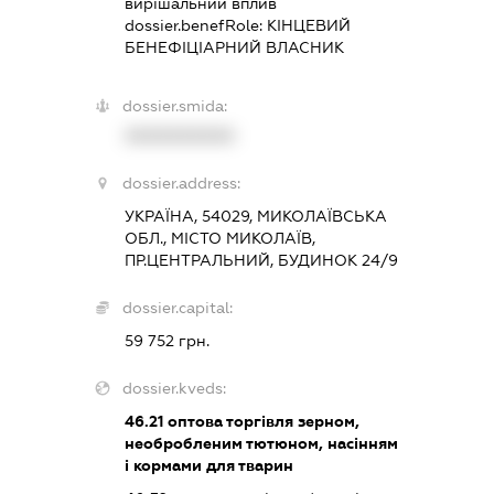
вирішальний вплив
dossier.benefRole:
КІНЦЕВИЙ
БЕНЕФІЦІАРНИЙ ВЛАСНИК
dossier.smida:
XXXXXXXXXX
dossier.address:
УКРАЇНА, 54029, МИКОЛАЇВСЬКА
ОБЛ., МІСТО МИКОЛАЇВ,
ПР.ЦЕНТРАЛЬНИЙ, БУДИНОК 24/9
dossier.capital:
59 752 грн.
dossier.kveds:
46.21
оптова торгівля зерном,
необробленим тютюном, насінням
і кормами для тварин