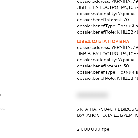
dossier.address:
УКРАЇНА, 7
ЛЬВІВ, ВУЛ.ОСТРОГРАДСЬК
dossier.nationality:
Україна
dossier.benefInterest:
70
dossier.benefType:
Прямий в
dossier.benefRole:
КІНЦЕВИ
ШВЕД ОЛЬГА ІГОРІВНА
dossier.address:
УКРАЇНА, 7
ЛЬВІВ, ВУЛ.ОСТРОГРАДСЬК
dossier.nationality:
Україна
dossier.benefInterest:
30
dossier.benefType:
Прямий в
dossier.benefRole:
КІНЦЕВИ
:
XXXXXXXXXX
ss:
УКРАЇНА, 79040, ЛЬВІВСЬК
ВУЛ.АПОСТОЛА Д., БУДИНО
l:
2 000 000 грн.