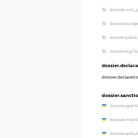
dossier.non_p
dossier.budg
dossier.palne
dossier.bigT
dossier.declara
dossier.declarat
dossier.sancti
dossier.spec
dossier.rnbo
dossier.amku