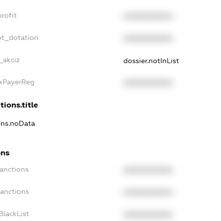
rofit
XXXXXXXXXX
et_dotation
XXXXXXXXXX
_akciz
dossier.notInList
axPayerReg
XXXXXXXXXX
tions.title
ions.noData
ons
Sanctions
XXXXXXXXXX
Sanctions
XXXXXXXXXX
BlackList
XXXXXXXXXX