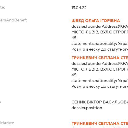
te:
13.04.22
dersAndBenef:
ШВЕД ОЛЬГА ІГОРІВНА
dossier.founderAddress
УКРА
МІСТО ЛЬВІВ, ВУЛ.ОСТРО
45
statements.nationality:
Укра
Розмір внеску до статутног
ГРИНКЕВИЧ СВІТЛАНА СТ
dossier.founderAddress
УКРА
МІСТО ЛЬВІВ, ВУЛ.ОСТРО
45
statements.nationality:
Укра
Розмір внеску до статутног
:
СЕНИК ВІКТОР ВАСИЛЬОВ
dossier.position -
ciaries:
ГРИНКЕВИЧ СВІТЛАНА СТ