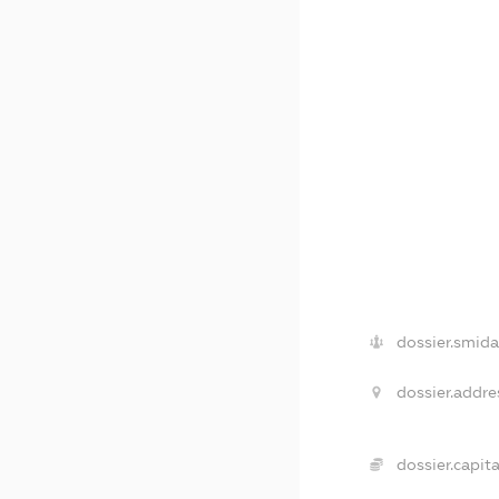
dossier.smida
dossier.addre
dossier.capita