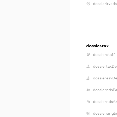
dossier.kveds
dossier.tax
dossier.staff
dossier.taxDe
dossier.esvD
dossier.ndsP
dossier.ndsA
dossier.singl