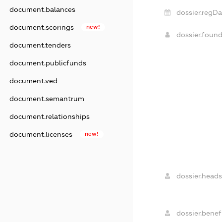
document.balances
dossier.regDa
document.scorings
new!
dossier.foun
document.tenders
document.publicfunds
document.ved
document.semantrum
document.relationships
document.licenses
new!
dossier.heads
dossier.benefi