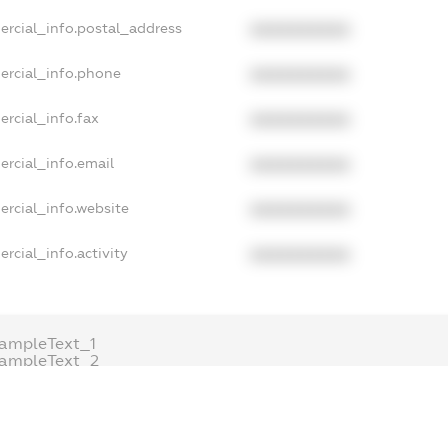
ercial_info.postal_address
XXXXXXXXXX
ercial_info.phone
XXXXXXXXXX
rcial_info.fax
XXXXXXXXXX
ercial_info.email
XXXXXXXXXX
ercial_info.website
XXXXXXXXXX
rcial_info.activity
XXXXXXXXXX
ampleText_1
xampleText_2
nonymousPerSearch2
DETAILS
FREEMIUM.REGISTER