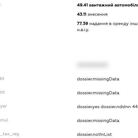
:
49.41
вантажний автомобіл
43.11
знесення
77.39
надання в оренду інши
н.в.і.у.
XXXXXXXXXX
bt
dossier.missingData
ebt
dossier.missingData
ayer
dossier.yes
dossier.ndsInn 
nnul
dossier.missingData
e_tax_reg
dossier.notInList