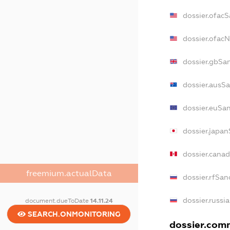
dossier.ofac
dossier.ofac
dossier.gbSa
dossier.ausS
dossier.euSa
dossier.japa
dossier.cana
freemium.actualData
dossier.rfSan
dossier.russi
document.dueToDate
14.11.24
SEARCH.ONMONITORING
dossier.comm