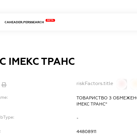
BETA
CAHEADER.PERSSEARCH
С ІМЕКС ТРАНС
riskFactors.title
0
ame:
ТОВАРИСТВО З ОБМЕЖЕН
ІМЕКС ТРАНС"
ubType:
-
:
44808911