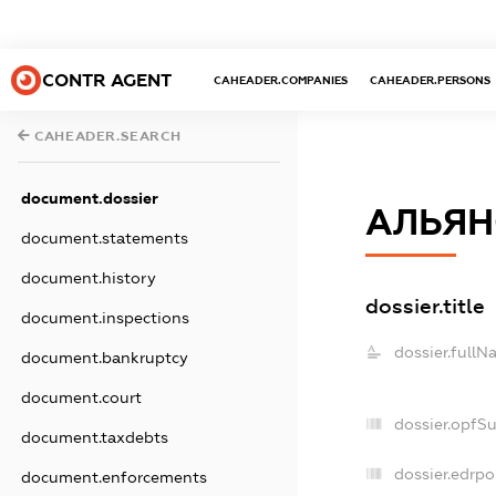
CONTR AGENT
CAHEADER.COMPANIES
CAHEADER.PERSONS
CAHEADER.SEARCH
document.dossier
АЛЬЯН
document.statements
document.history
dossier.title
document.inspections
dossier.fullN
document.bankruptcy
document.court
dossier.opfS
document.taxdebts
dossier.edrpo
document.enforcements