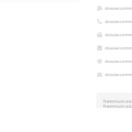
dossier.comm
dossier.comm
dossier.comme
dossier.comm
dossier.comm
dossier.comme
freemium.ex
freemium.e
freemium.a
FREEMIUM.