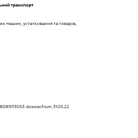
ьний транспорт
х машин, устатковання та товарів,
448089113053
dossier.from 31.05.22