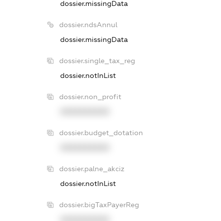
dossier.missingData
dossier.ndsAnnul
dossier.missingData
dossier.single_tax_reg
dossier.notInList
dossier.non_profit
XXXXXXXXXX
dossier.budget_dotation
XXXXXXXXXX
dossier.palne_akciz
dossier.notInList
dossier.bigTaxPayerReg
XXXXXXXXXX