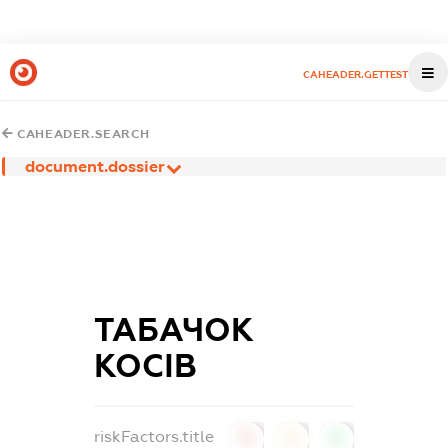
CAHEADER.GETTEST
CAHEADER.SEARCH
document.dossier
ТАБАЧОК
КОСІВ
riskFactors.title
0
0
0