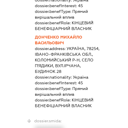
dossier.nationality:
Україна
dossier.benefInterest:
45
dossier.benefType:
Прямий
вирішальний вплив
dossier.benefRole:
КІНЦЕВИЙ
БЕНЕФІЦІАРНИЙ ВЛАСНИК
ДОНЧЕНКО МИХАЙЛО
ВАСИЛЬОВИЧ
dossier.address:
УКРАЇНА, 78254,
ІВАНО-ФРАНКІВСЬКА ОБЛ.,
КОЛОМИЙСЬКИЙ Р-Н, СЕЛО
П'ЯДИКИ, ВУЛ.ІРЧАНА,
БУДИНОК 28
dossier.nationality:
Україна
dossier.benefInterest:
45
dossier.benefType:
Прямий
вирішальний вплив
dossier.benefRole:
КІНЦЕВИЙ
БЕНЕФІЦІАРНИЙ ВЛАСНИК
dossier.smida: