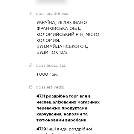
XXXXXXXXXX
dossier.address:
УКРАЇНА, 78200, ІВАНО-
ФРАНКІВСЬКА ОБЛ.,
КОЛОМИЙСЬКИЙ Р-Н, МІСТО
КОЛОМИЯ,
ВУЛ.МАЙДАНСЬКОГО І.,
БУДИНОК 12/2
dossier.capital:
1 000 грн.
dossier.kveds:
47.11
роздрібна торгівля в
неспеціалізованих магазинах
переважно продуктами
харчування, напоями та
тютюновими виробами
47.19
інші види роздрібної