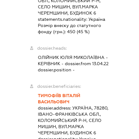
ОБЛ., КОЛОМИЙСЬКИЙ Р-Н,
СЕЛО МИШИН, ВУЛ.МАРКА
ЧЕРЕМШИНИ, БУДИНОК 6
statements.nationality:
Україна
Розмір внеску до статутного
фонду (грн.):
450
(45 %)
dossier.heads:
ОЛІЙНИК ЮЛІЯ МИКОЛАЇВНА
-
КЕРІВНИК
- dossier.from 13.04.22
dossier.position -
dossier.beneficiaries:
ТИМОФІЇВ ВІТАЛІЙ
ВАСИЛЬОВИЧ
dossier.address:
УКРАЇНА, 78280,
ІВАНО-ФРАНКІВСЬКА ОБЛ.,
КОЛОМИЙСЬКИЙ Р-Н, СЕЛО
МИШИН, ВУЛ.МАРКА
ЧЕРЕМШИНИ, БУДИНОК 6