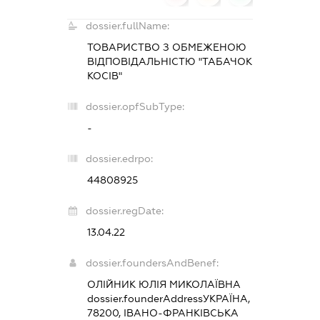
dossier.fullName:
ТОВАРИСТВО З ОБМЕЖЕНОЮ
ВІДПОВІДАЛЬНІСТЮ "ТАБАЧОК
КОСІВ"
dossier.opfSubType:
-
dossier.edrpo:
44808925
dossier.regDate:
13.04.22
dossier.foundersAndBenef:
ОЛІЙНИК ЮЛІЯ МИКОЛАЇВНА
dossier.founderAddress
УКРАЇНА,
78200, ІВАНО-ФРАНКІВСЬКА