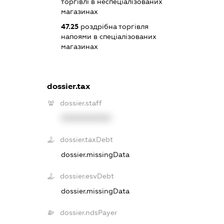
торгівлі в неспеціалізованих
магазинах
47.25
роздрібна торгівля
напоями в спеціалізованих
магазинах
dossier.tax
dossier.staff
XXXXXXXXXX
dossier.taxDebt
dossier.missingData
dossier.esvDebt
dossier.missingData
dossier.ndsPayer