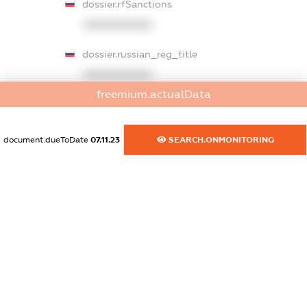
dossier.rfSanctions
XXXXXXXXXX
dossier.russian_reg_title
XXXXXXXXXX
freemium.actualData
dossier.commercial_info.title
dossier.commercial_info.postal_address
document.dueToDate
07.11.23
SEARCH.ONMONITORING
XXXXXXXXXX
dossier.commercial_info.phone
XXXXXXXXXX
dossier.commercial_info.fax
XXXXXXXXXX
dossier.commercial_info.email
XXXXXXXXXX