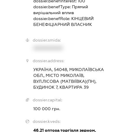
dossier.benefInterest:
100
dossier.benefType:
Прямий
вирішальний вплив
dossier.benefRole:
КІНЦЕВИЙ
БЕНЕФІЦІАРНИЙ ВЛАСНИК
dossier.smida:
XXXXXXXXXX
dossier.address:
УКРАЇНА, 54048, МИКОЛАЇВСЬКА
ОБЛ., МІСТО МИКОЛАЇВ,
ВУЛ.ЛІСОВА (МАТВІЇВКА)(ПН),
БУДИНОК 7, КВАРТИРА 39
dossier.capital:
100 000 грн.
dossier.kveds:
46.21
оптова торгівля зерном,