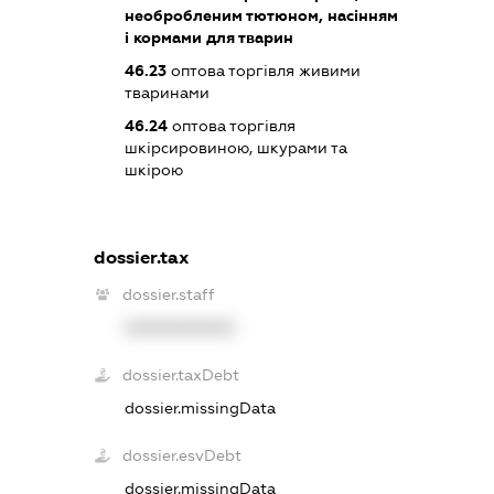
необробленим тютюном, насінням
і кормами для тварин
46.23
оптова торгівля живими
тваринами
46.24
оптова торгівля
шкірсировиною, шкурами та
шкірою
dossier.tax
dossier.staff
XXXXXXXXXX
dossier.taxDebt
dossier.missingData
dossier.esvDebt
dossier.missingData