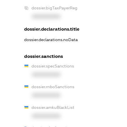
dossier.bigTaxPayerReg
XXXXXXXXXX
dossier.declarations.title
dossier.declarations.noData
dossier.sanctions
dossier.specSanctions
XXXXXXXXXX
dossier.rnboSanctions
XXXXXXXXXX
dossier.amkuBlackList
XXXXXXXXXX