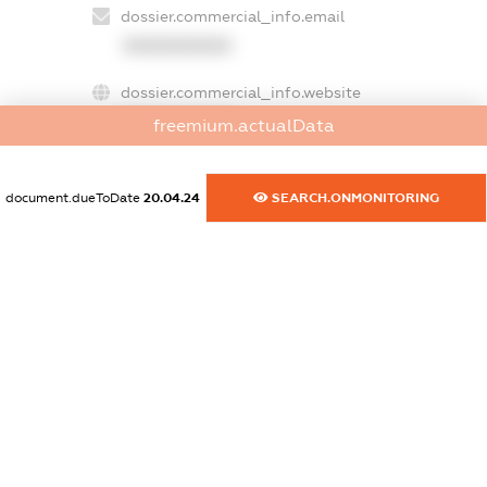
dossier.commercial_info.email
XXXXXXXXXX
dossier.commercial_info.website
XXXXXXXXXX
freemium.actualData
dossier.commercial_info.activity
XXXXXXXXXX
document.dueToDate
20.04.24
SEARCH.ONMONITORING
freemium.exampleText_1
freemium.exampleText_2
freemium.anonymousPerSearch2
FREEMIUM.DETAILS
FREEMIUM.REGISTER