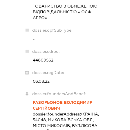
ТОВАРИСТВО З ОБМЕЖЕНОЮ
ВІДПОВІДАЛЬНІСТЮ «ЮСФ
АГРО»
dossier.opfSubType:
-
dossier.edrpo:
44809562
dossier.regDate:
03.08.22
dossier.foundersAndBenef:
РАЗОРЬОНОВ ВОЛОДИМИР
СЕРГІЙОВИЧ
dossier.founderAddress
УКРАЇНА,
54048, МИКОЛАЇВСЬКА ОБЛ.,
МІСТО МИКОЛАЇВ, ВУЛ.ЛІСОВА