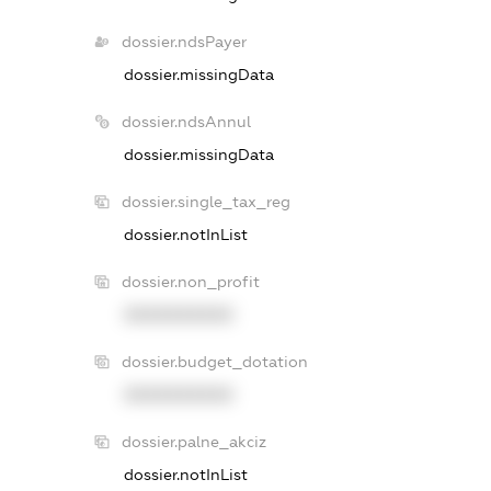
dossier.ndsPayer
dossier.missingData
dossier.ndsAnnul
dossier.missingData
dossier.single_tax_reg
dossier.notInList
dossier.non_profit
XXXXXXXXXX
dossier.budget_dotation
XXXXXXXXXX
dossier.palne_akciz
dossier.notInList