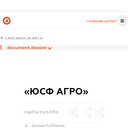
CAHEADER.GETTEST
CAHEADER.SEARCH
document.dossier
«ЮСФ АГРО»
riskFactors.title
0
0
0
dossier.fullName: