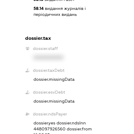
58.14
видання журналів і
періодичних видань
dossier.tax
dossier.staff
XXXXXXXXXX
dossier.taxDebt
dossier.missingData
dossier.esvDebt
dossier.missingData
dossier.ndsPayer
dossier.yes
dossier.ndsInn
448097926560
dossier.from