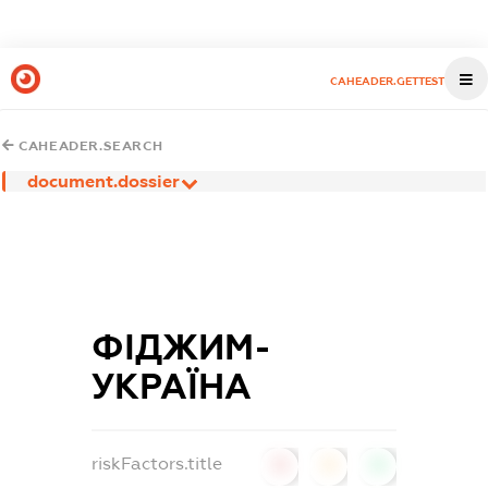
CAHEADER.GETTEST
CAHEADER.SEARCH
document.dossier
ФІДЖИМ-
УКРАЇНА
riskFactors.title
0
0
0