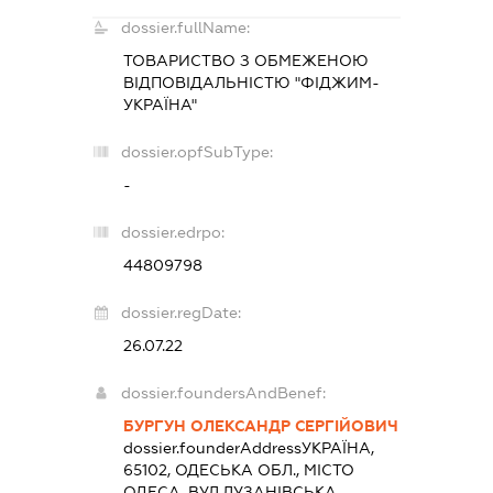
dossier.fullName:
ТОВАРИСТВО З ОБМЕЖЕНОЮ
ВІДПОВІДАЛЬНІСТЮ "ФІДЖИМ-
УКРАЇНА"
dossier.opfSubType:
-
dossier.edrpo:
44809798
dossier.regDate:
26.07.22
dossier.foundersAndBenef:
БУРГУН ОЛЕКСАНДР СЕРГІЙОВИЧ
dossier.founderAddress
УКРАЇНА,
65102, ОДЕСЬКА ОБЛ., МІСТО
ОДЕСА, ВУЛ.ЛУЗАНІВСЬКА,