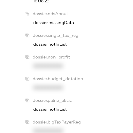
16.08.23
dossier.ndsAnnul
dossier.missingData
dossier.single_tax_reg
dossier.notInList
dossier.non_profit
XXXXXXXXXX
dossier.budget_dotation
XXXXXXXXXX
dossier.palne_akciz
dossier.notInList
dossier.bigTaxPayerReg
XXXXXXXXXX