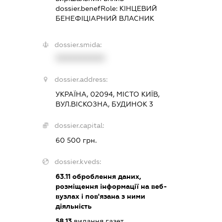
dossier.benefRole:
КІНЦЕВИЙ
БЕНЕФІЦІАРНИЙ ВЛАСНИК
dossier.smida:
XXXXXXXXXX
dossier.address:
УКРАЇНА, 02094, МІСТО КИЇВ,
ВУЛ.ВІСКОЗНА, БУДИНОК 3
dossier.capital:
60 500 грн.
dossier.kveds:
63.11
оброблення даних,
розміщення інформації на веб-
вузлах і пов'язана з ними
діяльність
58.13
видання газет