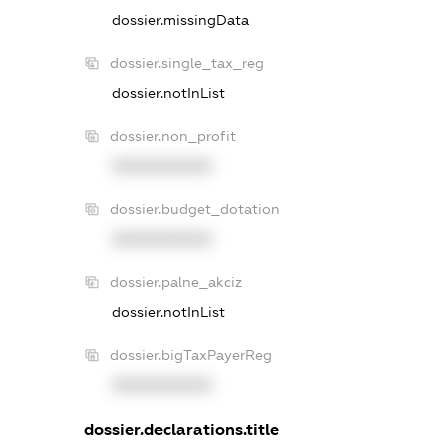
dossier.missingData
dossier.single_tax_reg
dossier.notInList
dossier.non_profit
XXXXXXXXXX
dossier.budget_dotation
XXXXXXXXXX
dossier.palne_akciz
dossier.notInList
dossier.bigTaxPayerReg
XXXXXXXXXX
dossier.declarations.title