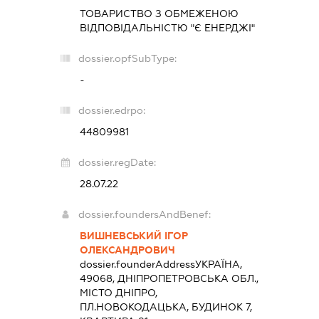
ТОВАРИСТВО З ОБМЕЖЕНОЮ
ВІДПОВІДАЛЬНІСТЮ "Є ЕНЕРДЖІ"
dossier.opfSubType:
-
dossier.edrpo:
44809981
dossier.regDate:
28.07.22
dossier.foundersAndBenef:
ВИШНЕВСЬКИЙ ІГОР
ОЛЕКСАНДРОВИЧ
dossier.founderAddress
УКРАЇНА,
49068, ДНІПРОПЕТРОВСЬКА ОБЛ.,
МІСТО ДНІПРО,
ПЛ.НОВОКОДАЦЬКА, БУДИНОК 7,