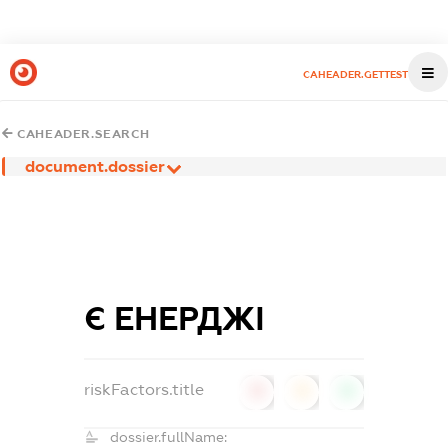
CAHEADER.GETTEST
CAHEADER.SEARCH
document.dossier
Є ЕНЕРДЖІ
riskFactors.title
0
0
0
dossier.fullName: