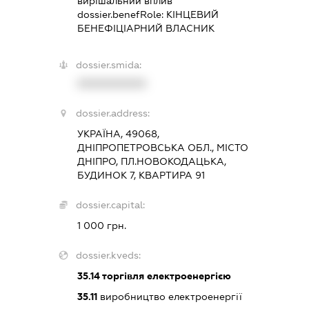
вирішальний вплив
dossier.benefRole:
КІНЦЕВИЙ
БЕНЕФІЦІАРНИЙ ВЛАСНИК
dossier.smida:
XXXXXXXXXX
dossier.address:
УКРАЇНА, 49068,
ДНІПРОПЕТРОВСЬКА ОБЛ., МІСТО
ДНІПРО, ПЛ.НОВОКОДАЦЬКА,
БУДИНОК 7, КВАРТИРА 91
dossier.capital:
1 000 грн.
dossier.kveds:
35.14
торгівля електроенергією
35.11
виробництво електроенергії