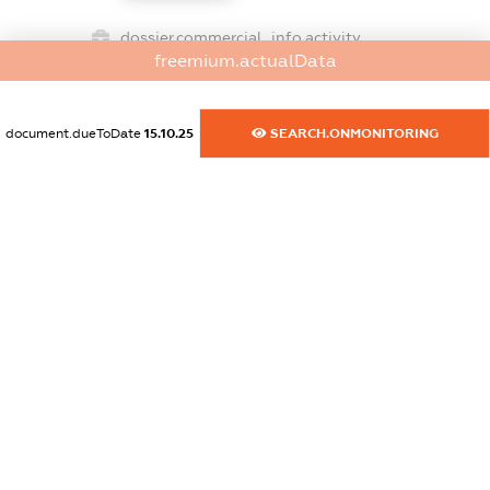
dossier.commercial_info.activity
freemium.actualData
XXXXXXXXXX
document.dueToDate
15.10.25
SEARCH.ONMONITORING
freemium.exampleText_1
freemium.exampleText_2
freemium.anonymousPerSearch2
FREEMIUM.DETAILS
FREEMIUM.REGISTER