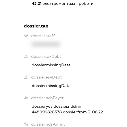
43.21
електромонтажні роботи
dossier.tax
dossier.staff
XXXXXXXXXX
dossier.taxDebt
dossier.missingData
dossier.esvDebt
dossier.missingData
dossier.ndsPayer
dossier.yes
dossier.ndsInn
448099826578
dossier.from 31.08.22
dossier.ndsAnnul