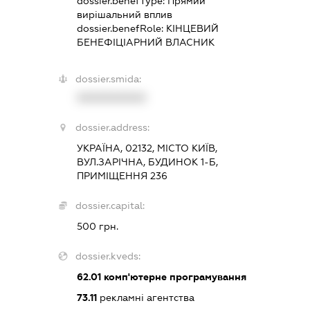
dossier.benefType:
Прямий
вирішальний вплив
dossier.benefRole:
КІНЦЕВИЙ
БЕНЕФІЦІАРНИЙ ВЛАСНИК
dossier.smida:
XXXXXXXXXX
dossier.address:
УКРАЇНА, 02132, МІСТО КИЇВ,
ВУЛ.ЗАРІЧНА, БУДИНОК 1-Б,
ПРИМІЩЕННЯ 236
dossier.capital:
500 грн.
dossier.kveds:
62.01
комп'ютерне програмування
73.11
рекламні агентства