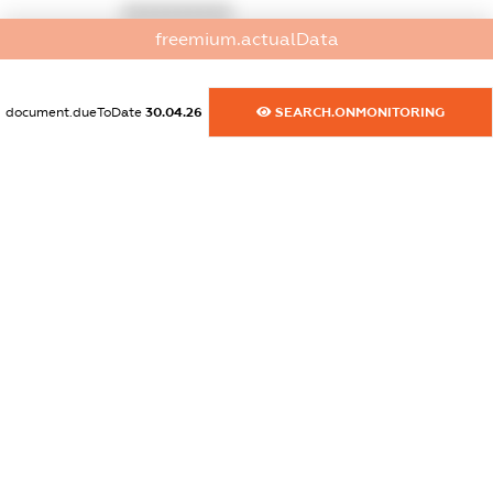
XXXXXXXXXX
freemium.actualData
dossier.commercial_info.activity
XXXXXXXXXX
document.dueToDate
30.04.26
SEARCH.ONMONITORING
freemium.exampleText_1
freemium.exampleText_2
freemium.anonymousPerSearch2
FREEMIUM.DETAILS
FREEMIUM.REGISTER