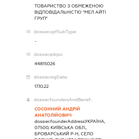
ТОВАРИСТВО З ОБМЕЖЕНОЮ
ВІДПОВІДАЛЬНІСТЮ "МЕЛ АЙТІ
ГРУП"
dossier.opfSubType:
-
dossier.edrpo:
44815026
dossier.regDate:
17.10.22
dossier.foundersAndBenef:
СОСОННИЙ АНДРІЙ
АНАТОЛІЙОВИЧ
dossier.founderAddress
УКРАЇНА,
07500, КИЇВСЬКА ОБЛ.,
БРОВАРСЬКИЙ Р-Н, СЕЛО