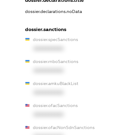
dossier.declarations.title
dossier.declarations.noData
dossier.sanctions
dossier.specSanctions
XXXXXXXXXX
dossier.rnboSanctions
XXXXXXXXXX
dossier.amkuBlackList
XXXXXXXXXX
dossier.ofacSanctions
XXXXXXXXXX
dossier.ofacNonSdnSanctions