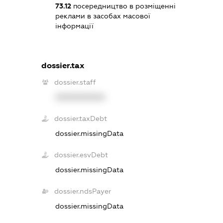
73.12
посередництво в розміщенні
реклами в засобах масової
інформації
dossier.tax
dossier.staff
XXXXXXXXXX
dossier.taxDebt
dossier.missingData
dossier.esvDebt
dossier.missingData
dossier.ndsPayer
dossier.missingData