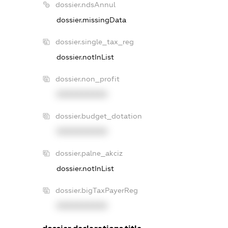
dossier.ndsAnnul
dossier.missingData
dossier.single_tax_reg
dossier.notInList
dossier.non_profit
XXXXXXXXXX
dossier.budget_dotation
XXXXXXXXXX
dossier.palne_akciz
dossier.notInList
dossier.bigTaxPayerReg
XXXXXXXXXX