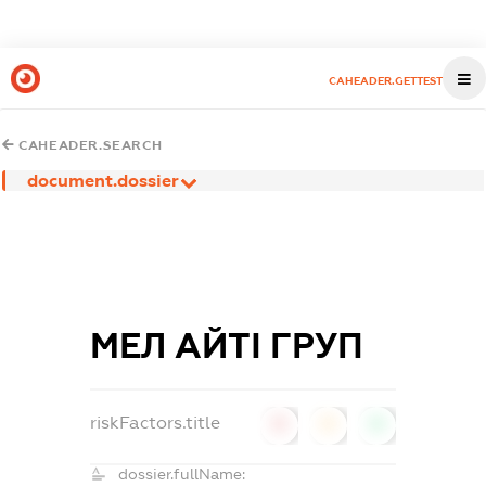
CAHEADER.GETTEST
CAHEADER.SEARCH
document.dossier
МЕЛ АЙТІ ГРУП
riskFactors.title
0
0
0
dossier.fullName: