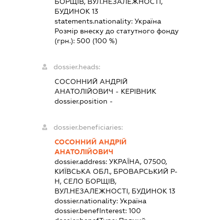
БОРЩІВ, ВУЛ.НЕЗАЛЕЖНОСТІ,
БУДИНОК 13
statements.nationality:
Україна
Розмір внеску до статутного фонду
(грн.):
500
(100 %)
dossier.heads:
СОСОННИЙ АНДРІЙ
АНАТОЛІЙОВИЧ
-
КЕРІВНИК
dossier.position -
dossier.beneficiaries:
СОСОННИЙ АНДРІЙ
АНАТОЛІЙОВИЧ
dossier.address:
УКРАЇНА, 07500,
КИЇВСЬКА ОБЛ., БРОВАРСЬКИЙ Р-
Н, СЕЛО БОРЩІВ,
ВУЛ.НЕЗАЛЕЖНОСТІ, БУДИНОК 13
dossier.nationality:
Україна
dossier.benefInterest:
100