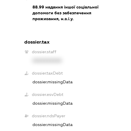
88.99
надання іншої соціальної
допомоги без забезпечення
проживання, н.в.і.у.
dossier.tax
dossier.staff
XXXXXXXXXX
dossier.taxDebt
dossier.missingData
dossier.esvDebt
dossier.missingData
dossier.ndsPayer
dossier.missingData