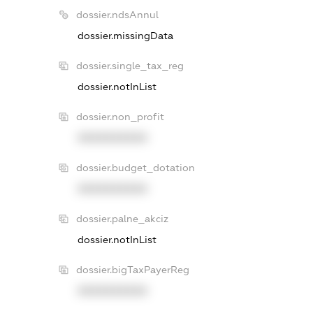
dossier.ndsAnnul
dossier.missingData
dossier.single_tax_reg
dossier.notInList
dossier.non_profit
XXXXXXXXXX
dossier.budget_dotation
XXXXXXXXXX
dossier.palne_akciz
dossier.notInList
dossier.bigTaxPayerReg
XXXXXXXXXX