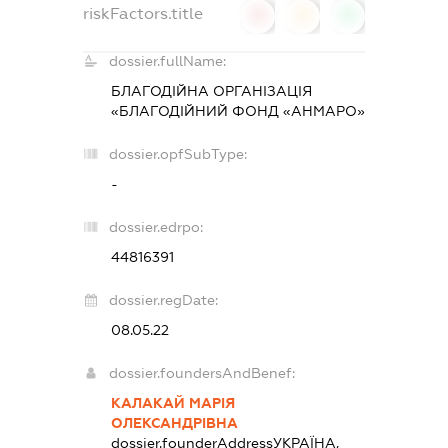
riskFactors.title
0
0
0
dossier.fullName:
БЛАГОДІЙНА ОРГАНІЗАЦІЯ
«БЛАГОДІЙНИЙ ФОНД «АНМАРО»
dossier.opfSubType:
-
dossier.edrpo:
44816391
dossier.regDate:
08.05.22
dossier.foundersAndBenef:
КАЛАКАЙ МАРІЯ
ОЛЕКСАНДРІВНА
dossier.founderAddress
УКРАЇНА,