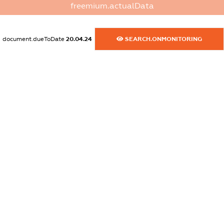
freemium.actualData
XXXXXXXXXX
dossier.commercial_info.activity
document.dueToDate
20.04.24
SEARCH.ONMONITORING
XXXXXXXXXX
freemium.exampleText_1
freemium.exampleText_2
freemium.anonymousPerSearch2
FREEMIUM.DETAILS
FREEMIUM.REGISTER