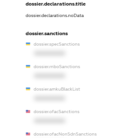
dossier.declarations.title
dossier.declarations.noData
dossier.sanctions
dossier.specSanctions
XXXXXXXXXX
dossier.rnboSanctions
XXXXXXXXXX
dossier.amkuBlackList
XXXXXXXXXX
dossier.ofacSanctions
XXXXXXXXXX
dossier.ofacNonSdnSanctions