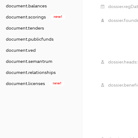
document.balances
dossier.regDat
document.scorings
new!
dossier.foun
document.tenders
document.publicfunds
document.ved
document.semantrum
dossier.heads:
document.relationships
document.licenses
new!
dossier.benefic