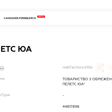
BETA
CAHEADER.PERSSEARCH
ЛЕТС ЮА
riskFactors.title
0
me:
ТОВАРИСТВО З ОБМЕЖЕН
ПЕЛЕТС ЮА"
bType:
-
44817898