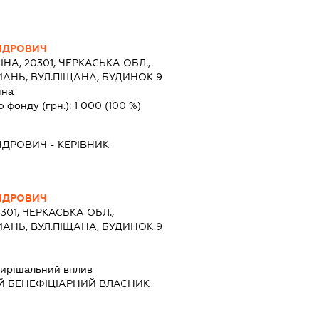
НДРОВИЧ
ЇНА, 20301, ЧЕРКАСЬКА ОБЛ.,
МАНЬ, ВУЛ.ПІЩАНА, БУДИНОК 9
їна
о фонду (грн.):
1 000
(100 %)
НДРОВИЧ
-
КЕРІВНИК
НДРОВИЧ
0301, ЧЕРКАСЬКА ОБЛ.,
МАНЬ, ВУЛ.ПІЩАНА, БУДИНОК 9
ирішальний вплив
Й БЕНЕФІЦІАРНИЙ ВЛАСНИК