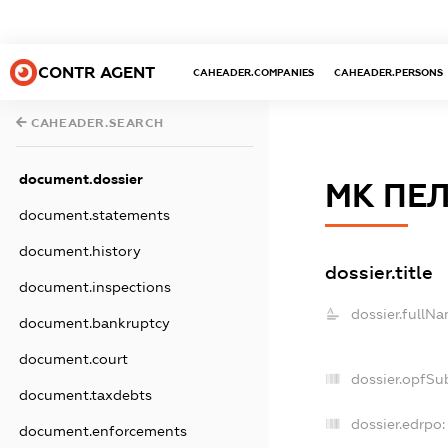
CONTR AGENT
CAHEADER.COMPANIES
CAHEADER.PERSONS
CAHEADER.SEARCH
document.dossier
МК ПЕ
document.statements
document.history
dossier.title
document.inspections
dossier.fullNa
document.bankruptcy
document.court
dossier.opfSu
document.taxdebts
dossier.edrpo:
document.enforcements