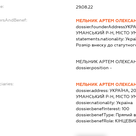
e:
29.08.22
dersAndBenef:
МЕЛЬНИК АРТЕМ ОЛЕКСА
dossier.founderAddress
УКРА
УМАНСЬКИЙ Р-Н, МІСТО У
statements.nationality:
Укра
Розмір внеску до статутног
МЕЛЬНИК АРТЕМ ОЛЕКСА
dossier.position -
iaries:
МЕЛЬНИК АРТЕМ ОЛЕКСА
dossier.address:
УКРАЇНА, 2
УМАНСЬКИЙ Р-Н, МІСТО У
dossier.nationality:
Україна
dossier.benefInterest:
100
dossier.benefType:
Прямий в
dossier.benefRole:
КІНЦЕВИ