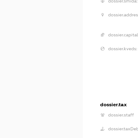
dossier.smida:
dossier.addres
dossier.capital
dossier.kveds:
dossier.tax
dossier.staff
dossier.taxDe