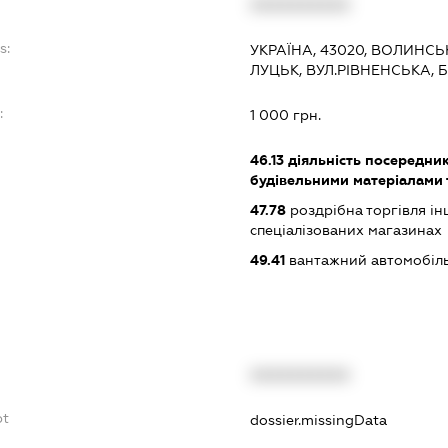
XXXXXXXXXX
s:
УКРАЇНА, 43020, ВОЛИНСЬ
ЛУЦЬК, ВУЛ.РІВНЕНСЬКА, 
:
1 000 грн.
46.13
діяльність посередник
будівельними матеріалами 
47.78
роздрібна торгівля і
спеціалізованих магазинах
49.41
вантажний автомобіль
XXXXXXXXXX
bt
dossier.missingData