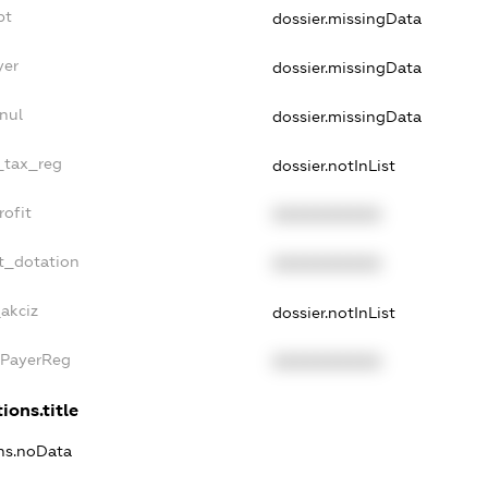
bt
dossier.missingData
yer
dossier.missingData
nul
dossier.missingData
e_tax_reg
dossier.notInList
rofit
XXXXXXXXXX
t_dotation
XXXXXXXXXX
_akciz
dossier.notInList
xPayerReg
XXXXXXXXXX
ions.title
ons.noData