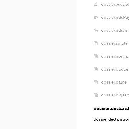
dossier.esvDe
dossier.ndsPa
dossier.ndsAn
dossier.singl
dossier.non_p
dossier.budge
dossier.palne
dossier.bigTa
dossier.declarat
dossier.declarati