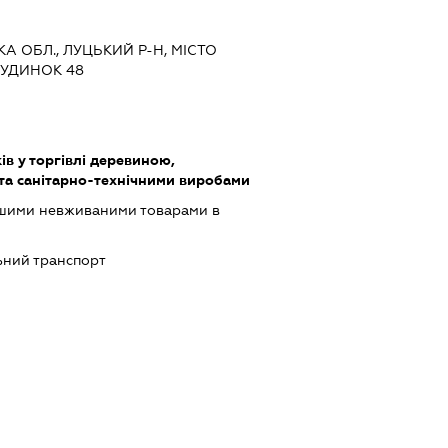
КА ОБЛ., ЛУЦЬКИЙ Р-Н, МІСТО
БУДИНОК 48
ів у торгівлі деревиною,
та санітарно-технічними виробами
ншими невживаними товарами в
ний транспорт