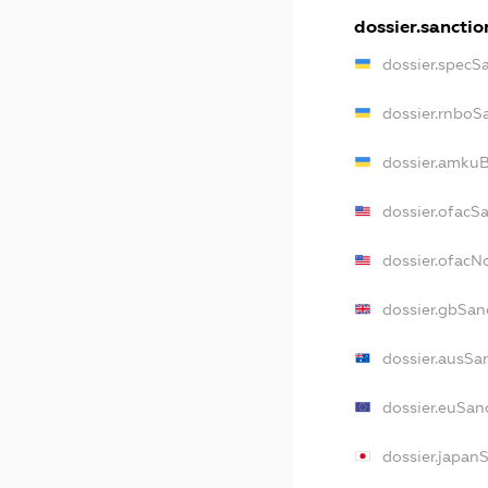
dossier.sanctio
dossier.specS
dossier.rnboS
dossier.amkuB
dossier.ofacS
dossier.ofac
dossier.gbSan
dossier.ausSa
dossier.euSan
dossier.japan