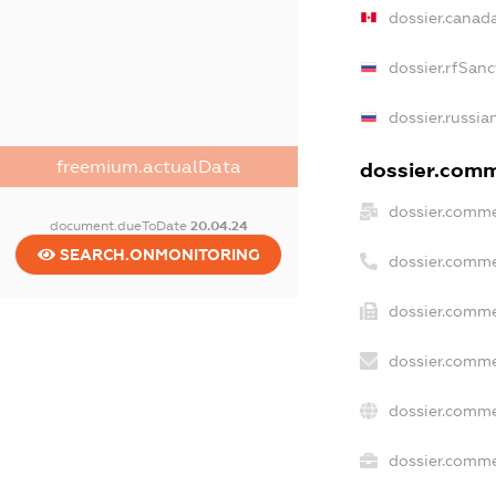
dossier.canad
dossier.rfSanc
dossier.russia
freemium.actualData
dossier.comme
dossier.comme
document.dueToDate
20.04.24
SEARCH.ONMONITORING
dossier.comme
dossier.comme
dossier.comme
dossier.comme
dossier.commer