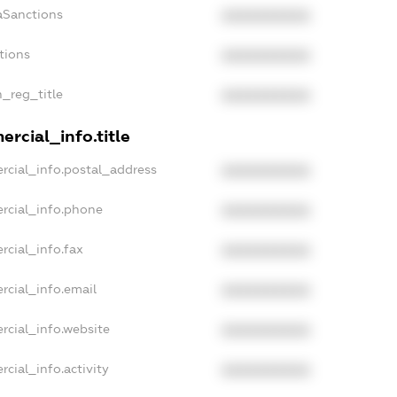
aSanctions
XXXXXXXXXX
tions
XXXXXXXXXX
n_reg_title
XXXXXXXXXX
rcial_info.title
rcial_info.postal_address
XXXXXXXXXX
rcial_info.phone
XXXXXXXXXX
rcial_info.fax
XXXXXXXXXX
rcial_info.email
XXXXXXXXXX
rcial_info.website
XXXXXXXXXX
cial_info.activity
XXXXXXXXXX