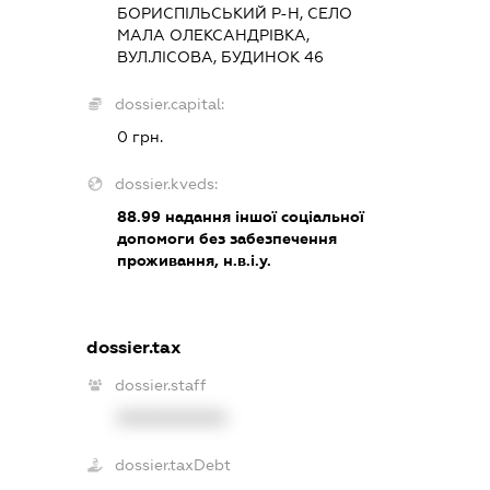
БОРИСПІЛЬСЬКИЙ Р-Н, СЕЛО
МАЛА ОЛЕКСАНДРІВКА,
ВУЛ.ЛІСОВА, БУДИНОК 46
dossier.capital:
0 грн.
dossier.kveds:
88.99
надання іншої соціальної
допомоги без забезпечення
проживання, н.в.і.у.
dossier.tax
dossier.staff
XXXXXXXXXX
dossier.taxDebt