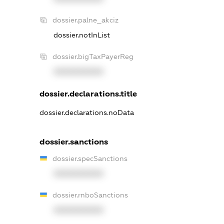
dossier.palne_akciz
dossier.notInList
dossier.bigTaxPayerReg
XXXXXXXXXX
dossier.declarations.title
dossier.declarations.noData
dossier.sanctions
dossier.specSanctions
XXXXXXXXXX
dossier.rnboSanctions
XXXXXXXXXX