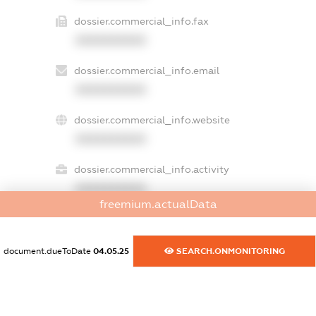
dossier.commercial_info.fax
XXXXXXXXXX
dossier.commercial_info.email
XXXXXXXXXX
dossier.commercial_info.website
XXXXXXXXXX
dossier.commercial_info.activity
XXXXXXXXXX
freemium.actualData
freemium.exampleText_1
document.dueToDate
04.05.25
SEARCH.ONMONITORING
freemium.exampleText_2
freemium.anonymousPerSearch2
FREEMIUM.DETAILS