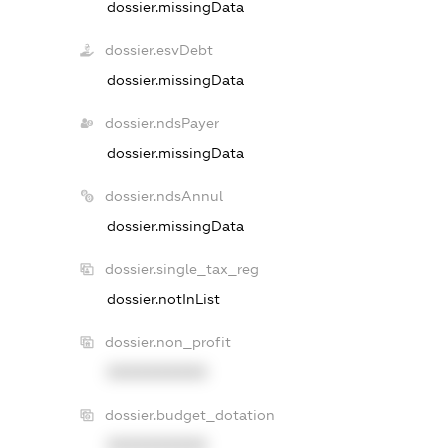
dossier.missingData
dossier.esvDebt
dossier.missingData
dossier.ndsPayer
dossier.missingData
dossier.ndsAnnul
dossier.missingData
dossier.single_tax_reg
dossier.notInList
dossier.non_profit
XXXXXXXXXX
dossier.budget_dotation
XXXXXXXXXX