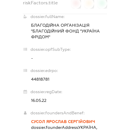
riskFactors.title
0
0
0
dossier.fullName:
БЛАГОДІЙНА ОРГАНІЗАЦІЯ
"БЛАГОДІЙНИЙ ФОНД "УКРАЇНА
ФРІДОМ"
dossier.opfSubType:
-
dossier.edrpo:
44818781
dossier.regDate:
16.05.22
dossier.foundersAndBenef:
СУСОЛ ЯРОСЛАВ СЕРГІЙОВИЧ
dossier.founderAddress
УКРАЇНА,