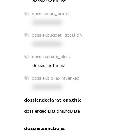
dossier.notInList
dossier.non_profit
XXXXXXXXXX
dossier.budget_dotation
XXXXXXXXXX
dossier.palne_akciz
dossier.notInList
dossier.bigTaxPayerReg
XXXXXXXXXX
dossier.declarations.title
dossier.declarations.noData
dossier.sanctions