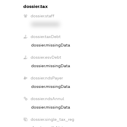
dossier.tax
dossier.staff
XXXXXXXXXX
dossier.taxDebt
dossier.missingData
dossier.esvDebt
dossier.missingData
dossier.ndsPayer
dossier.missingData
dossier.ndsAnnul
dossier.missingData
dossier.single_tax_reg