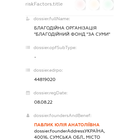
riskFactors.title
0
0
0
dossier.fullName:
БЛАГОДІЙНА ОРГАНІЗАЦІЯ
"БЛАГОДІЙНИЙ ФОНД "ЗА СУМИ"
dossier.opfSubType:
-
dossier.edrpo:
44819020
dossier.regDate:
08.08.22
dossier.foundersAndBenef:
ПАВЛИК ЮЛІЯ АНАТОЛІЇВНА
dossier.founderAddress
УКРАЇНА,
40016, СУМСЬКА ОБЛ., МІСТО