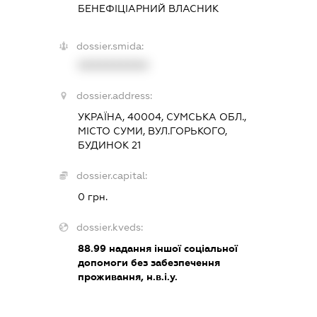
БЕНЕФІЦІАРНИЙ ВЛАСНИК
dossier.smida:
XXXXXXXXXX
dossier.address:
УКРАЇНА, 40004, СУМСЬКА ОБЛ.,
МІСТО СУМИ, ВУЛ.ГОРЬКОГО,
БУДИНОК 21
dossier.capital:
0 грн.
dossier.kveds:
88.99
надання іншої соціальної
допомоги без забезпечення
проживання, н.в.і.у.