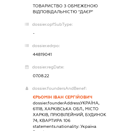
ТОВАРИСТВО З ОБМЕЖЕНОЮ
ВІДПОВІДАЛЬНІСТЮ "ДАЄР"
dossier.opfSubType:
-
dossier.edrpo:
44819041
dossier.regDate:
07.08.22
dossier.foundersAndBenef:
ЄРЬОМІН ІВАН СЕРГІЙОВИЧ
dossier.founderAddress
УКРАЇНА,
61118, ХАРКІВСЬКА ОБЛ., МІСТО
ХАРКІВ, ПР.ЮВІЛЕЙНИЙ, БУДИНОК
74, КВАРТИРА 106
statements.nationality:
Україна