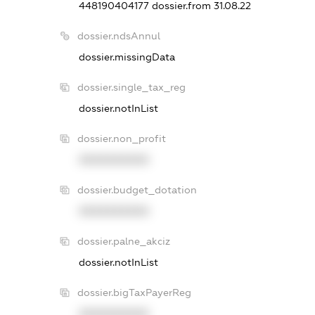
448190404177
dossier.from 31.08.22
dossier.ndsAnnul
dossier.missingData
dossier.single_tax_reg
dossier.notInList
dossier.non_profit
XXXXXXXXXX
dossier.budget_dotation
XXXXXXXXXX
dossier.palne_akciz
dossier.notInList
dossier.bigTaxPayerReg
XXXXXXXXXX