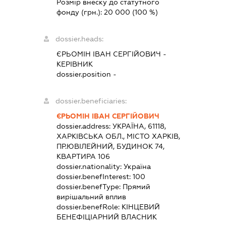
Розмір внеску до статутного
фонду (грн.):
20 000
(100 %)
dossier.heads:
ЄРЬОМІН ІВАН СЕРГІЙОВИЧ
-
КЕРІВНИК
dossier.position -
dossier.beneficiaries:
ЄРЬОМІН ІВАН СЕРГІЙОВИЧ
dossier.address:
УКРАЇНА, 61118,
ХАРКІВСЬКА ОБЛ., МІСТО ХАРКІВ,
ПР.ЮВІЛЕЙНИЙ, БУДИНОК 74,
КВАРТИРА 106
dossier.nationality:
Україна
dossier.benefInterest:
100
dossier.benefType:
Прямий
вирішальний вплив
dossier.benefRole:
КІНЦЕВИЙ
БЕНЕФІЦІАРНИЙ ВЛАСНИК