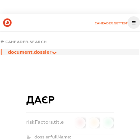
CAHEADER.GETTEST
CAHEADER.SEARCH
document.dossier
ДАЄР
riskFactors.title
0
0
0
dossier.fullName: