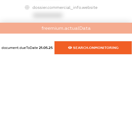
dossier.commercial_info.website
XXXXXXXXXX
freemium.actualData
dossier.commercial_info.activity
XXXXXXXXXX
document.dueToDate
21.05.25
SEARCH.ONMONITORING
freemium.exampleText_1
freemium.exampleText_2
freemium.anonymousPerSearch2
FREEMIUM.DETAILS
FREEMIUM.REGISTER