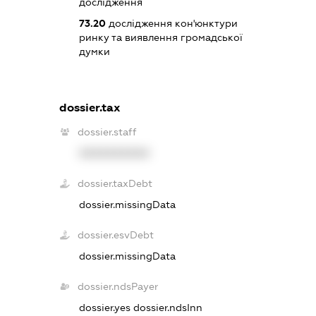
дослідження
73.20
дослідження кон'юнктури
ринку та виявлення громадської
думки
dossier.tax
dossier.staff
XXXXXXXXXX
dossier.taxDebt
dossier.missingData
dossier.esvDebt
dossier.missingData
dossier.ndsPayer
dossier.yes
dossier.ndsInn