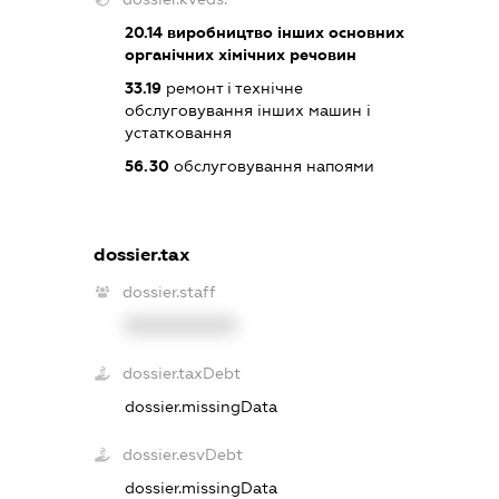
20.14
виробництво інших основних
органічних хімічних речовин
33.19
ремонт і технічне
обслуговування інших машин і
устатковання
56.30
обслуговування напоями
dossier.tax
dossier.staff
XXXXXXXXXX
dossier.taxDebt
dossier.missingData
dossier.esvDebt
dossier.missingData