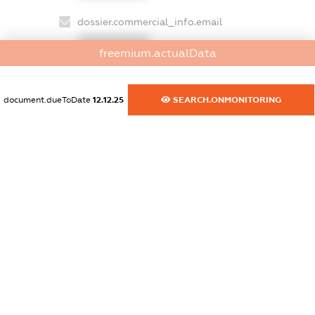
dossier.commercial_info.email
XXXXXXXXXX
freemium.actualData
dossier.commercial_info.website
XXXXXXXXXX
document.dueToDate
12.12.25
SEARCH.ONMONITORING
dossier.commercial_info.activity
XXXXXXXXXX
freemium.exampleText_1
freemium.exampleText_2
freemium.anonymousPerSearch2
FREEMIUM.DETAILS
FREEMIUM.REGISTER