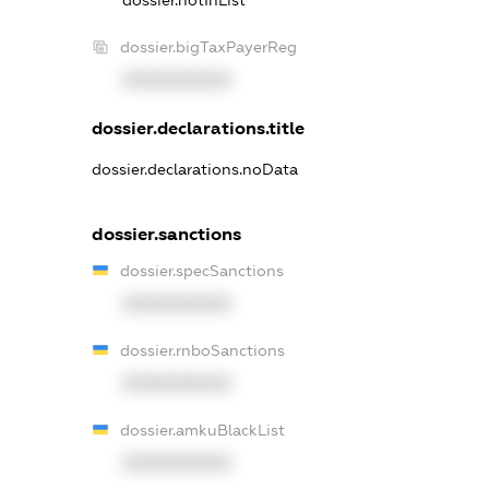
dossier.notInList
dossier.bigTaxPayerReg
XXXXXXXXXX
dossier.declarations.title
dossier.declarations.noData
dossier.sanctions
dossier.specSanctions
XXXXXXXXXX
dossier.rnboSanctions
XXXXXXXXXX
dossier.amkuBlackList
XXXXXXXXXX