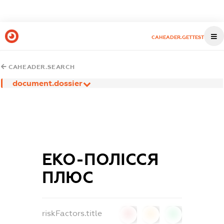
CAHEADER.GETTEST
CAHEADER.SEARCH
document.dossier
ЕКО-ПОЛІССЯ
ПЛЮС
riskFactors.title
0
0
0