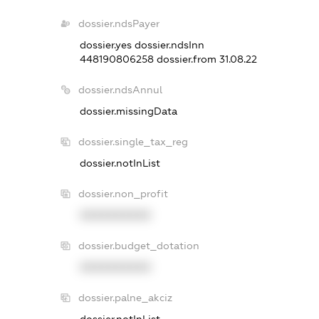
dossier.ndsPayer
dossier.yes
dossier.ndsInn
448190806258
dossier.from 31.08.22
dossier.ndsAnnul
dossier.missingData
dossier.single_tax_reg
dossier.notInList
dossier.non_profit
XXXXXXXXXX
dossier.budget_dotation
XXXXXXXXXX
dossier.palne_akciz