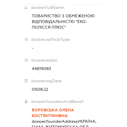
dossier.fullName:
ТОВАРИСТВО З ОБМЕЖЕНОЮ
ВІДПОВІДАЛЬНІСТЮ "ЕКО-
ПОЛІССЯ ПЛЮС"
dossier.opfSubType:
-
dossier.edrpo:
44819083
dossier.regDate:
09.08.22
dossier.foundersAndBenef:
БОРОВСЬКА ОЛЕНА
КОСТЯНТИНІВНА
dossier.founderAddress
УКРАЇНА,
12444, ЖИТОМИРСЬКА ОБЛ.,