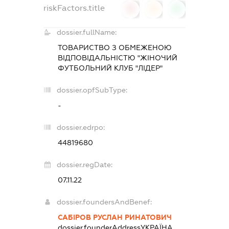
riskFactors.title
0
0
0
dossier.fullName:
ТОВАРИСТВО З ОБМЕЖЕНОЮ
ВІДПОВІДАЛЬНІСТЮ "ЖІНОЧИЙ
ФУТБОЛЬНИЙ КЛУБ "ЛІДЕР"
dossier.opfSubType:
-
dossier.edrpo:
44819680
dossier.regDate:
07.11.22
dossier.foundersAndBenef:
САБІРОВ РУСЛАН РИНАТОВИЧ
dossier.founderAddress
УКРАЇНА,