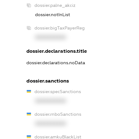
dossier.palne_akciz
dossier.notInList
dossier.bigTaxPayerReg
XXXXXXXXXX
dossier.declarations.title
dossier.declarations.noData
dossier.sanctions
dossier.specSanctions
XXXXXXXXXX
dossier.rnboSanctions
XXXXXXXXXX
dossier.amkuBlackList