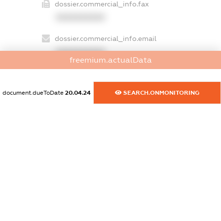
dossier.commercial_info.fax
XXXXXXXXXX
dossier.commercial_info.email
XXXXXXXXXX
freemium.actualData
dossier.commercial_info.website
XXXXXXXXXX
document.dueToDate
20.04.24
SEARCH.ONMONITORING
dossier.commercial_info.activity
XXXXXXXXXX
freemium.exampleText_1
freemium.exampleText_2
freemium.anonymousPerSearch2
FREEMIUM.DETAILS
FREEMIUM.REGISTER