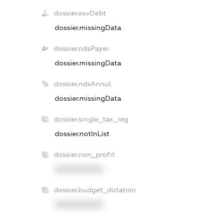
dossier.esvDebt
dossier.missingData
dossier.ndsPayer
dossier.missingData
dossier.ndsAnnul
dossier.missingData
dossier.single_tax_reg
dossier.notInList
dossier.non_profit
XXXXXXXXXX
dossier.budget_dotation
XXXXXXXXXX