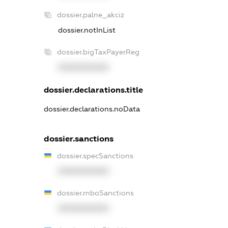
dossier.palne_akciz
dossier.notInList
dossier.bigTaxPayerReg
XXXXXXXXXX
dossier.declarations.title
dossier.declarations.noData
dossier.sanctions
dossier.specSanctions
XXXXXXXXXX
dossier.rnboSanctions
XXXXXXXXXX