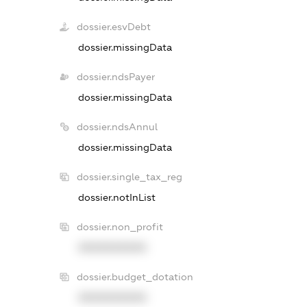
dossier.esvDebt
dossier.missingData
dossier.ndsPayer
dossier.missingData
dossier.ndsAnnul
dossier.missingData
dossier.single_tax_reg
dossier.notInList
dossier.non_profit
XXXXXXXXXX
dossier.budget_dotation
XXXXXXXXXX