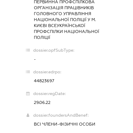
ПЕРВИННА ПРОФСПІЛКОВА
ОРГАНІЗАЦІЯ ПРАЦІВНИКІВ
ГОЛОВНОГО УПРАВЛІННЯ
НАЦІОНАЛЬНОЇ ПОЛІЦІЇ У М.
КИЄВІ ВСЕУКРАЇНСЬКОЇ
ПРОФСПІЛКИ НАЦІОНАЛЬНОЇ
ПОЛІЦІЇ
dossier.opfSubType:
-
dossier.edrpo:
44823697
dossier.regDate:
29.06.22
dossier.foundersAndBenef:
ВСІ ЧЛЕНИ-ФІЗИЧНІ ОСОБИ