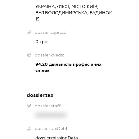
УКРАЇНА, 01601, МІСТО КИЇВ,
ВУЛ.ВОЛОДИМИРСЬКА, БУДИНОК
15
dossier.capital:
0 грн.
dossier.kveds:
94.20
діяльність професійних
спілок
dossier.tax
dossier.staff
XXXXXXXXXX
dossier.taxDebt
dossier.missingData