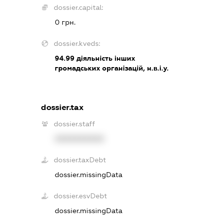
dossier.capital:
0 грн.
dossier.kveds:
94.99
діяльність інших
громадських організацій, н.в.і.у.
dossier.tax
dossier.staff
XXXXXXXXXX
dossier.taxDebt
dossier.missingData
dossier.esvDebt
dossier.missingData