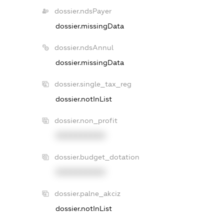
dossier.ndsPayer
dossier.missingData
dossier.ndsAnnul
dossier.missingData
dossier.single_tax_reg
dossier.notInList
dossier.non_profit
XXXXXXXXXX
dossier.budget_dotation
XXXXXXXXXX
dossier.palne_akciz
dossier.notInList