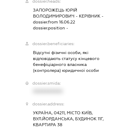
dossier.heads:
ЗАПОРОЖЕЦЬ ЮРІЙ
ВОЛОДИМИРОВИЧ
-
КЕРІВНИК
-
dossier.from 16.06.22
dossier.position -
dossier.beneficiaries:
Відсутні фізичні особи, які
відповідають статусу кінцевого
бенефіціарного власника
(контролера) юридичної особи
dossier.smida:
XXXXXXXXXX
dossier.address:
УКРАЇНА, 04211, МІСТО КИЇВ,
ВУЛ.ЙОРДАНСЬКА, БУДИНОК 11Г,
КВАРТИРА 38