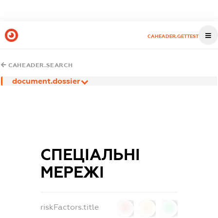
CAHEADER.GETTEST
CAHEADER.SEARCH
document.dossier
СПЕЦІАЛЬНІ
МЕРЕЖІ
riskFactors.title
0
0
0