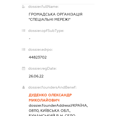
dossier.fullName:
ГРОМАДСЬКА ОРГАНІЗАЦІЯ
"СПЕЦІАЛЬНІ МЕРЕЖІ"
dossier.opfSubType:
-
dossier.edrpo:
44823702
dossier.regDate:
26.06.22
dossier.foundersAndBenef:
ДУДЕНКО ОЛЕКСАНДР
МИКОЛАЙОВИЧ
dossier.founderAddress
УКРАЇНА,
08110, КИЇВСЬКА ОБЛ.,
БУЧАНСЬКИЙ Р-Н, СЕЛО