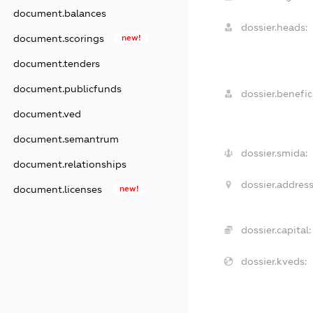
document.balances
dossier.heads:
document.scorings
new!
document.tenders
document.publicfunds
dossier.benefici
document.ved
document.semantrum
dossier.smida:
document.relationships
dossier.address
document.licenses
new!
dossier.capital:
dossier.kveds: