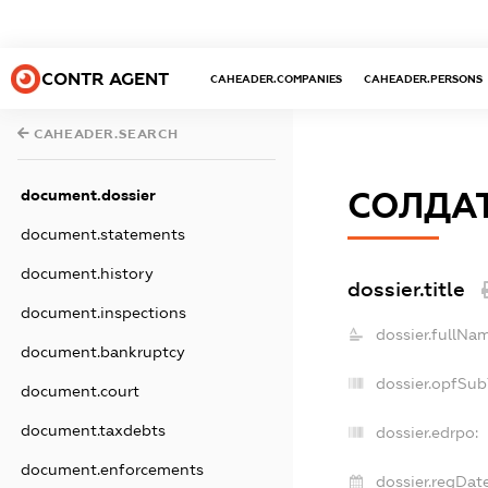
CONTR AGENT
CAHEADER.COMPANIES
CAHEADER.PERSONS
CAHEADER.SEARCH
document.dossier
СОЛДА
document.statements
document.history
dossier.title
document.inspections
dossier.fullNam
document.bankruptcy
dossier.opfSub
document.court
document.taxdebts
dossier.edrpo:
document.enforcements
dossier.regDate