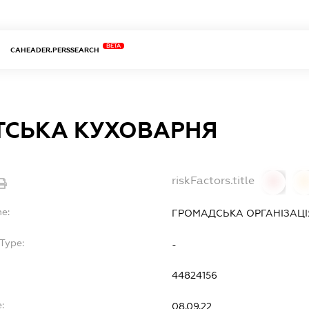
BETA
CAHEADER.PERSSEARCH
ТСЬКА КУХОВАРНЯ
riskFactors.title
0
0
e:
ГРОМАДСЬКА ОРГАНІЗАЦІ
Type:
-
44824156
:
08.09.22