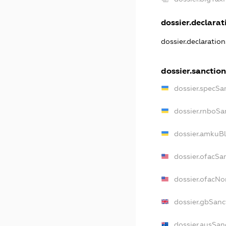
dossier.declarati
dossier.declaratio
dossier.sanction
dossier.specSa
dossier.rnboSa
dossier.amkuBl
dossier.ofacSa
dossier.ofacN
dossier.gbSanc
dossier.ausSan