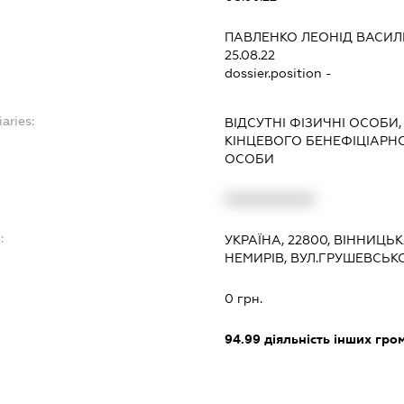
ПАВЛЕНКО ЛЕОНІД ВАСИ
25.08.22
dossier.position -
aries:
ВІДСУТНІ ФІЗИЧНІ ОСОБИ,
КІНЦЕВОГО БЕНЕФІЦІАР
ОСОБИ
XXXXXXXXXX
:
УКРАЇНА, 22800, ВІННИЦЬК
НЕМИРІВ, ВУЛ.ГРУШЕВСЬКО
0 грн.
94.99
діяльність інших грома