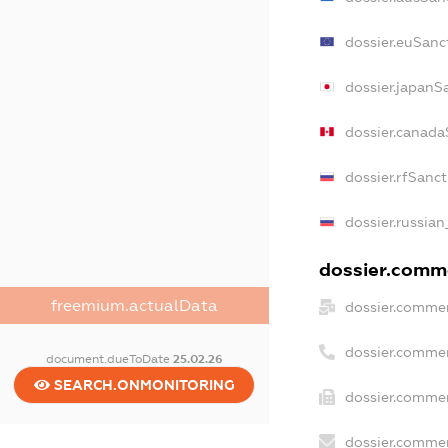
dossier.euSanc
dossier.japanS
dossier.canada
dossier.rfSanct
dossier.russian
dossier.comme
freemium.actualData
dossier.commer
dossier.commer
document.dueToDate
25.02.26
SEARCH.ONMONITORING
dossier.commer
dossier.commer