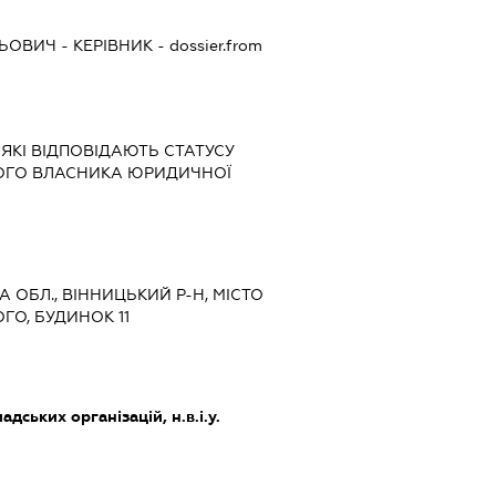
ЛЬОВИЧ
-
КЕРІВНИК
- dossier.from
 ЯКІ ВІДПОВІДАЮТЬ СТАТУСУ
НОГО ВЛАСНИКА ЮРИДИЧНОЇ
А ОБЛ., ВІННИЦЬКИЙ Р-Н, МІСТО
ГО, БУДИНОК 11
дських організацій, н.в.і.у.