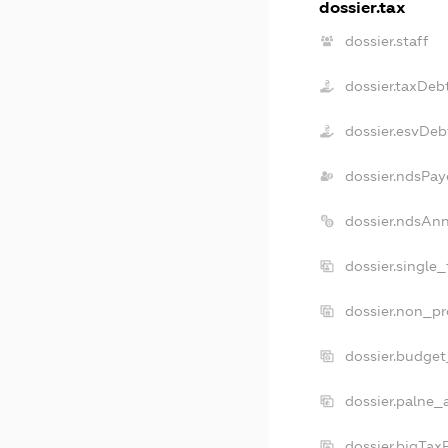
dossier.tax
dossier.staff
dossier.taxDeb
dossier.esvDeb
dossier.ndsPay
dossier.ndsAnn
dossier.single
dossier.non_pr
dossier.budge
dossier.palne_
dossier.bigTax