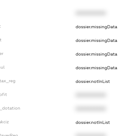
XXXXXXXXXX
t
dossier.missingData
t
dossier.missingData
er
dossier.missingData
ul
dossier.missingData
_tax_reg
dossier.notInList
ofit
XXXXXXXXXX
t_dotation
XXXXXXXXXX
akciz
dossier.notInList
PayerReg