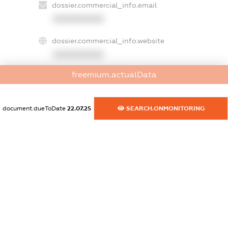
dossier.commercial_info.email
XXXXXXXXXX
dossier.commercial_info.website
XXXXXXXXXX
freemium.actualData
dossier.commercial_info.activity
XXXXXXXXXX
document.dueToDate
22.07.25
SEARCH.ONMONITORING
freemium.exampleText_1
freemium.exampleText_2
freemium.anonymousPerSearch2
FREEMIUM.DETAILS
FREEMIUM.REGISTER