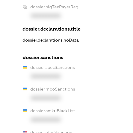
dossier.bigTaxPayerReg
XXXXXXXXXX
dossier.declarations.title
dossier.declarations.noData
dossier.sanctions
dossier.specSanctions
XXXXXXXXXX
dossier.rnboSanctions
XXXXXXXXXX
dossier.amkuBlackList
XXXXXXXXXX
dossier.ofacSanctions