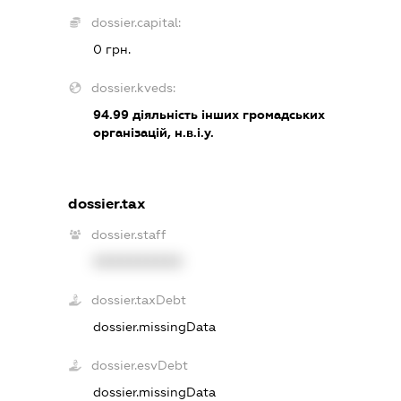
dossier.capital:
0 грн.
dossier.kveds:
94.99
діяльність інших громадських
організацій, н.в.і.у.
dossier.tax
dossier.staff
XXXXXXXXXX
dossier.taxDebt
dossier.missingData
dossier.esvDebt
dossier.missingData