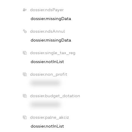
dossier.ndsPayer
dossier.missingData
dossier.ndsAnnul
dossier.missingData
dossier.single_tax_reg
dossier.notInList
dossier.non_profit
XXXXXXXXXX
dossier.budget_dotation
XXXXXXXXXX
dossier.palne_akciz
dossier.notInList