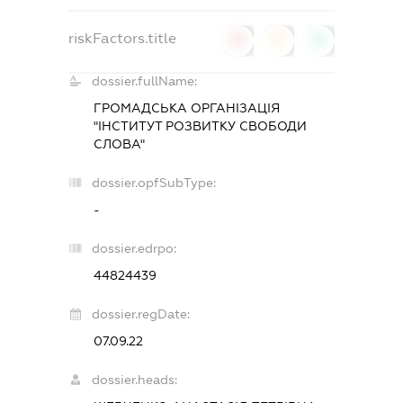
riskFactors.title
0
0
0
dossier.fullName:
ГРОМАДСЬКА ОРГАНІЗАЦІЯ
"ІНСТИТУТ РОЗВИТКУ СВОБОДИ
СЛОВА"
dossier.opfSubType:
-
dossier.edrpo:
44824439
dossier.regDate:
07.09.22
dossier.heads: