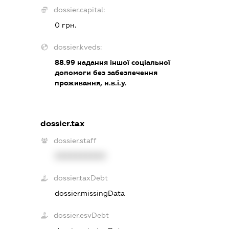
dossier.capital:
0 грн.
dossier.kveds:
88.99
надання іншої соціальної
допомоги без забезпечення
проживання, н.в.і.у.
dossier.tax
dossier.staff
XXXXXXXXXX
dossier.taxDebt
dossier.missingData
dossier.esvDebt