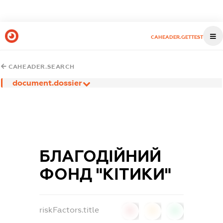
CAHEADER.GETTEST
CAHEADER.SEARCH
document.dossier
БЛАГОДІЙНИЙ
ФОНД "КІТИКИ"
riskFactors.title
0
0
0