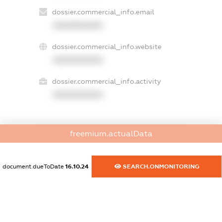
dossier.commercial_info.email
XXXXXXXXXX
dossier.commercial_info.website
XXXXXXXXXX
dossier.commercial_info.activity
XXXXXXXXXX
freemium.actualData
freemium.exampleText_1
freemium.exampleText_2
freemium.anonymousPerSearch2
document.dueToDate
16.10.24
SEARCH.ONMONITORING
FREEMIUM.DETAILS
FREEMIUM.REGISTER