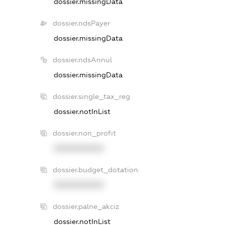
dossier.missingData
dossier.ndsPayer
dossier.missingData
dossier.ndsAnnul
dossier.missingData
dossier.single_tax_reg
dossier.notInList
dossier.non_profit
XXXXXXXXXX
dossier.budget_dotation
XXXXXXXXXX
dossier.palne_akciz
dossier.notInList