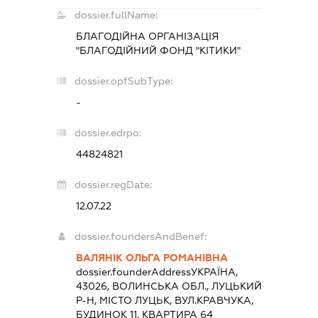
dossier.fullName:
БЛАГОДІЙНА ОРГАНІЗАЦІЯ
"БЛАГОДІЙНИЙ ФОНД "КІТИКИ"
dossier.opfSubType:
-
dossier.edrpo:
44824821
dossier.regDate:
12.07.22
dossier.foundersAndBenef:
ВАЛЯНІК ОЛЬГА РОМАНІВНА
dossier.founderAddress
УКРАЇНА,
43026, ВОЛИНСЬКА ОБЛ., ЛУЦЬКИЙ
Р-Н, МІСТО ЛУЦЬК, ВУЛ.КРАВЧУКА,
БУДИНОК 11, КВАРТИРА 64