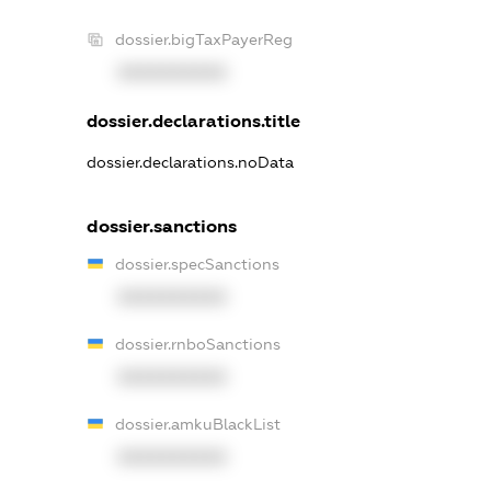
dossier.bigTaxPayerReg
XXXXXXXXXX
dossier.declarations.title
dossier.declarations.noData
dossier.sanctions
dossier.specSanctions
XXXXXXXXXX
dossier.rnboSanctions
XXXXXXXXXX
dossier.amkuBlackList
XXXXXXXXXX