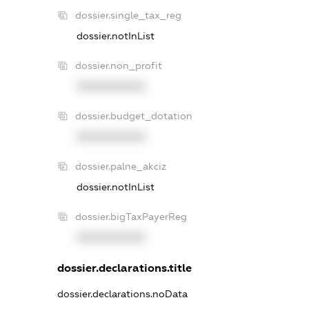
dossier.single_tax_reg
dossier.notInList
dossier.non_profit
XXXXXXXXXX
dossier.budget_dotation
XXXXXXXXXX
dossier.palne_akciz
dossier.notInList
dossier.bigTaxPayerReg
XXXXXXXXXX
dossier.declarations.title
dossier.declarations.noData