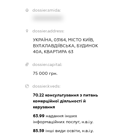
dossier.smida:
XXXXXXXXXX
dossier.address:
УКРАЇНА, 03164, МІСТО КИЇВ,
ВУЛ.КЛАВДІЇВСЬКА, БУДИНОК
40А, КВАРТИРА 63
dossier.capital:
75 000 грн.
dossier.kveds:
70.22
консультування з питань
комерційної діяльності й
керування
63.99
надання інших
інформаційних послуг, н.в.і.у.
85.59
інші види освіти, н.в.і.у.