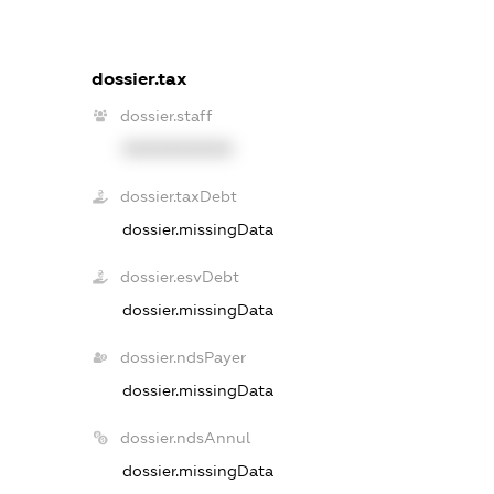
dossier.tax
dossier.staff
XXXXXXXXXX
dossier.taxDebt
dossier.missingData
dossier.esvDebt
dossier.missingData
dossier.ndsPayer
dossier.missingData
dossier.ndsAnnul
dossier.missingData