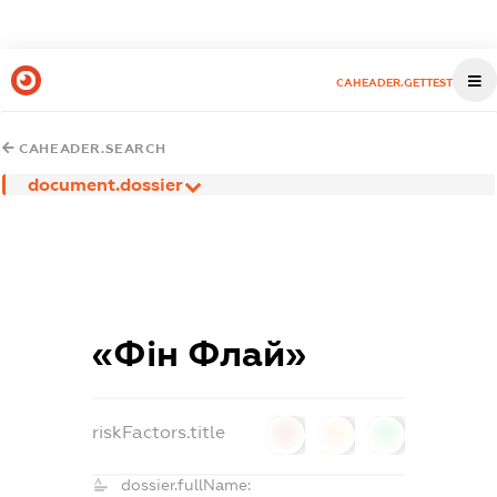
CAHEADER.GETTEST
CAHEADER.SEARCH
document.dossier
«Фін Флай»
riskFactors.title
0
0
0
dossier.fullName: