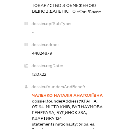
ТОВАРИСТВО З ОБМЕЖЕНОЮ
ВІДПОВІДАЛЬНІСТЮ «Фін Флай»
dossier.opfSubType:
-
dossier.edrpo:
44824879
dossier.regDate:
12.07.22
dossier.foundersAndBenef:
ЧАЛЕНКО НАТАЛІЯ АНАТОЛІЇВНА
dossier.founderAddress
УКРАЇНА,
03164, МІСТО КИЇВ, ВУЛ.НАУМОВА
ГЕНЕРАЛА, БУДИНОК 33А,
КВАРТИРА 124
statements.nationality:
Україна