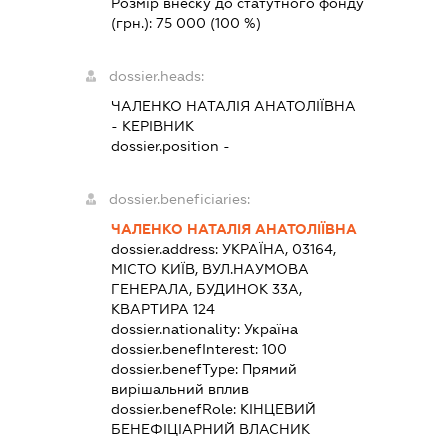
Розмір внеску до статутного фонду
(грн.):
75 000
(100 %)
dossier.heads:
ЧАЛЕНКО НАТАЛІЯ АНАТОЛІЇВНА
-
КЕРІВНИК
dossier.position -
dossier.beneficiaries:
ЧАЛЕНКО НАТАЛІЯ АНАТОЛІЇВНА
dossier.address:
УКРАЇНА, 03164,
МІСТО КИЇВ, ВУЛ.НАУМОВА
ГЕНЕРАЛА, БУДИНОК 33А,
КВАРТИРА 124
dossier.nationality:
Україна
dossier.benefInterest:
100
dossier.benefType:
Прямий
вирішальний вплив
dossier.benefRole:
КІНЦЕВИЙ
БЕНЕФІЦІАРНИЙ ВЛАСНИК