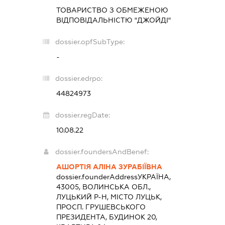
ТОВАРИСТВО З ОБМЕЖЕНОЮ
ВІДПОВІДАЛЬНІСТЮ "ДЖОЙДІ"
dossier.opfSubType:
-
dossier.edrpo:
44824973
dossier.regDate:
10.08.22
dossier.foundersAndBenef:
АШОРТІЯ АЛІНА ЗУРАБІЇВНА
dossier.founderAddress
УКРАЇНА,
43005, ВОЛИНСЬКА ОБЛ.,
ЛУЦЬКИЙ Р-Н, МІСТО ЛУЦЬК,
ПРОСП. ГРУШЕВСЬКОГО
ПРЕЗИДЕНТА, БУДИНОК 20,