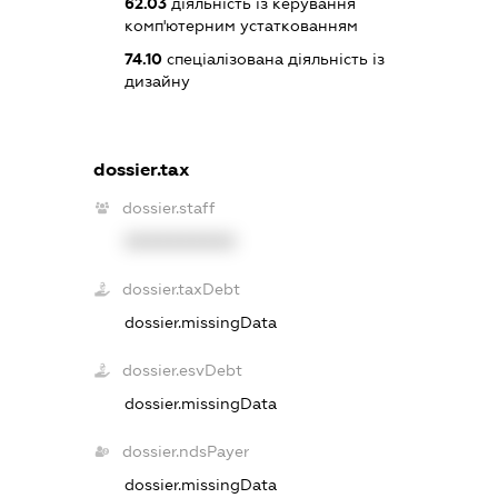
62.03
діяльність із керування
комп'ютерним устаткованням
74.10
спеціалізована діяльність із
дизайну
dossier.tax
dossier.staff
XXXXXXXXXX
dossier.taxDebt
dossier.missingData
dossier.esvDebt
dossier.missingData
dossier.ndsPayer
dossier.missingData