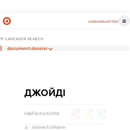
CAHEADER.GETTEST
CAHEADER.SEARCH
document.dossier
ДЖОЙДІ
riskFactors.title
0
0
0
dossier.fullName: