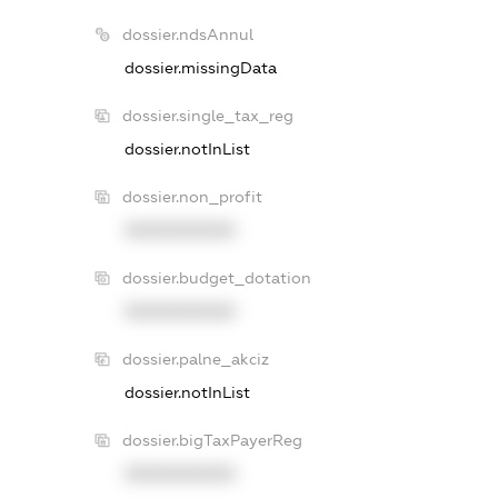
dossier.ndsAnnul
dossier.missingData
dossier.single_tax_reg
dossier.notInList
dossier.non_profit
XXXXXXXXXX
dossier.budget_dotation
XXXXXXXXXX
dossier.palne_akciz
dossier.notInList
dossier.bigTaxPayerReg
XXXXXXXXXX