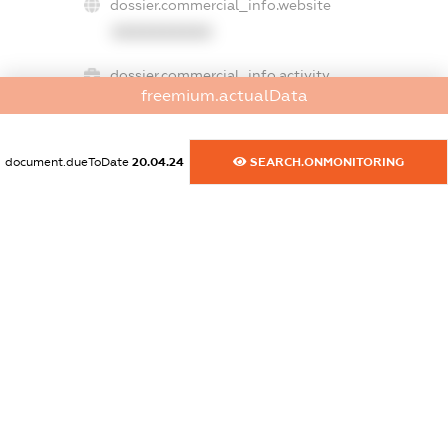
dossier.commercial_info.website
XXXXXXXXXX
dossier.commercial_info.activity
freemium.actualData
XXXXXXXXXX
document.dueToDate
20.04.24
SEARCH.ONMONITORING
freemium.exampleText_1
freemium.exampleText_2
freemium.anonymousPerSearch2
FREEMIUM.DETAILS
FREEMIUM.REGISTER