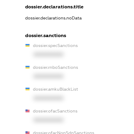
dossier.declarations.title
dossier.declarations.noData
dossier.sanctions
dossier.specSanctions
XXXXXXXXXX
dossier.rnboSanctions
XXXXXXXXXX
dossier.amkuBlackList
XXXXXXXXXX
dossier.ofacSanctions
XXXXXXXXXX
dossier.ofacNonSdnSanctions