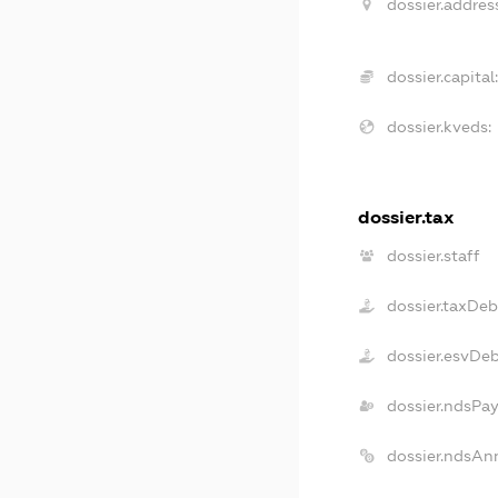
dossier.addres
dossier.capital
dossier.kveds:
dossier.tax
dossier.staff
dossier.taxDeb
dossier.esvDe
dossier.ndsPa
dossier.ndsAn