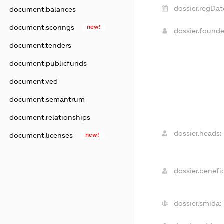
dossier.regDat
document.balances
document.scorings
new!
dossier.found
document.tenders
document.publicfunds
document.ved
document.semantrum
document.relationships
dossier.heads:
document.licenses
new!
dossier.benefic
dossier.smida: