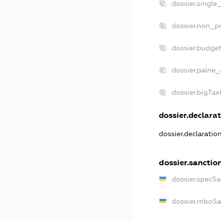
dossier.single
dossier.non_pr
dossier.budge
dossier.palne_
dossier.bigTa
dossier.declarat
dossier.declarati
dossier.sanctio
dossier.specS
dossier.rnboS