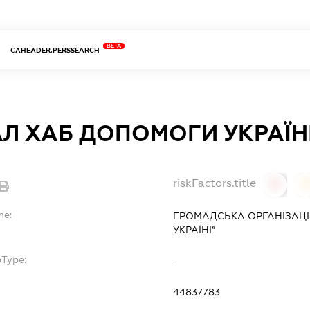
BETA
CAHEADER.PERSSEARCH
Л ХАБ ДОПОМОГИ УКРАЇН
riskFactors.title
0
0
me:
ГРОМАДСЬКА ОРГАНІЗАЦІ
УКРАЇНІ”
bType:
-
44837783