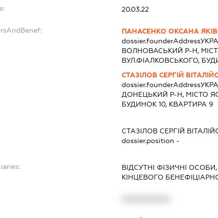
e:
20.03.22
ersAndBenef:
ПАНАСЕНКО ОКСАНА ЯКІ
dossier.founderAddress
УКРА
ВОЛНОВАСЬКИЙ Р-Н, МІС
ВУЛ.ФІАЛКОВСЬКОГО, БУДИ
СТАЗІЛОВ СЕРГІЙ ВІТАЛІЙ
dossier.founderAddress
УКРА
ДОНЕЦЬКИЙ Р-Н, МІСТО Я
БУДИНОК 10, КВАРТИРА 9
СТАЗІЛОВ СЕРГІЙ ВІТАЛІ
dossier.position -
iaries:
ВІДСУТНІ ФІЗИЧНІ ОСОБИ,
КІНЦЕВОГО БЕНЕФІЦІАРН
XXXXXXXXXX