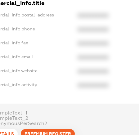
rcial_info.title
rcial_info.postal_address
XXXXXXXXXX
rcial_info.phone
XXXXXXXXXX
cial_info.fax
XXXXXXXXXX
cial_info.email
XXXXXXXXXX
rcial_info.website
XXXXXXXXXX
cial_info.activity
XXXXXXXXXX
ampleText_1
ampleText_2
onymousPerSearch2
ETAILS
FREEMIUM.REGISTER