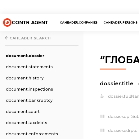
CONTR AGENT
CAHEADER.COMPANIES
CAHEADER.PERSONS
CAHEADER.SEARCH
document.dossier
“ГЛОБА
document.statements
document.history
dossier.title
document.inspections
dossier.fullNa
document.bankruptcy
document.court
dossier.opfSu
document.taxdebts
dossier.edrpo:
document.enforcements