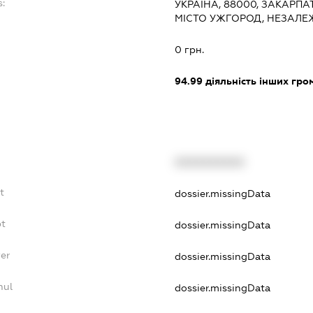
s:
УКРАЇНА, 88000, ЗАКАРПА
МІСТО УЖГОРОД, НЕЗАЛЕ
:
0 грн.
94.99
діяльність інших грома
XXXXXXXXXX
t
dossier.missingData
bt
dossier.missingData
yer
dossier.missingData
nul
dossier.missingData