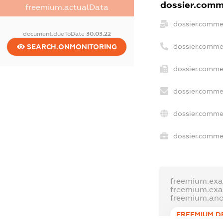
dossier.comme
freemium.actualData
dossier.comme
document.dueToDate
30.03.22
dossier.comme
SEARCH.ONMONITORING
dossier.commer
dossier.commer
dossier.comme
dossier.commer
freemium.ex
freemium.ex
freemium.an
FREEMIUM.D