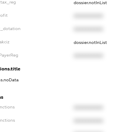
_tax_reg
dossier.notInList
ofit
XXXXXXXXXX
t_dotation
XXXXXXXXXX
akciz
dossier.notInList
xPayerReg
XXXXXXXXXX
ions.title
ons.noData
ns
anctions
XXXXXXXXXX
anctions
XXXXXXXXXX