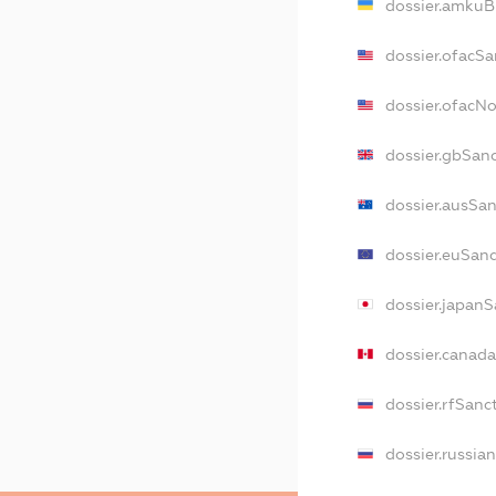
dossier.amkuB
dossier.ofacSa
dossier.ofacN
dossier.gbSan
dossier.ausSa
dossier.euSan
dossier.japan
dossier.canad
dossier.rfSanc
dossier.russia