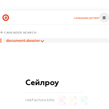
CAHEADER.GETTEST
CAHEADER.SEARCH
document.dossier
Сейлроу
riskFactors.title
0
0
0