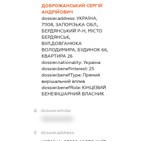
ДОБРОЖАНСЬКИЙ СЕРГІЙ
АНДРІЙОВИЧ
dossier.address:
УКРАЇНА,
71108, ЗАПОРІЗЬКА ОБЛ.,
БЕРДЯНСЬКИЙ Р-Н, МІСТО
БЕРДЯНСЬК,
ВУЛ.ДОВГАНЮКА
ВОЛОДИМИРА, БУДИНОК 66,
КВАРТИРА 26
dossier.nationality:
Україна
dossier.benefInterest:
25
dossier.benefType:
Прямий
вирішальний вплив
dossier.benefRole:
КІНЦЕВИЙ
БЕНЕФІЦІАРНИЙ ВЛАСНИК
dossier.smida:
XXXXXXXXXX
dossier.address: