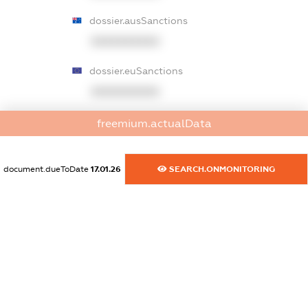
dossier.ausSanctions
XXXXXXXXXX
dossier.euSanctions
XXXXXXXXXX
dossier.japanSanctions
freemium.actualData
XXXXXXXXXX
document.dueToDate
17.01.26
SEARCH.ONMONITORING
dossier.canadaSanctions
XXXXXXXXXX
dossier.rfSanctions
XXXXXXXXXX
dossier.russian_reg_title
XXXXXXXXXX