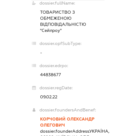
dossier.fullName:
ТОВАРИСТВО З
ОБМЕЖЕНОЮ
ВІДПОВІДАЛЬНІСТЮ
"Сейлроу"
dossier.opfSubType:
-
dossier.edrpo:
44838677
dossier.regDate:
09.02.22
dossier.foundersAndBenef:
КОРЧОВИЙ ОЛЕКСАНДР
ОЛЕГОВИЧ
dossier.founderAddress
УКРАЇНА,