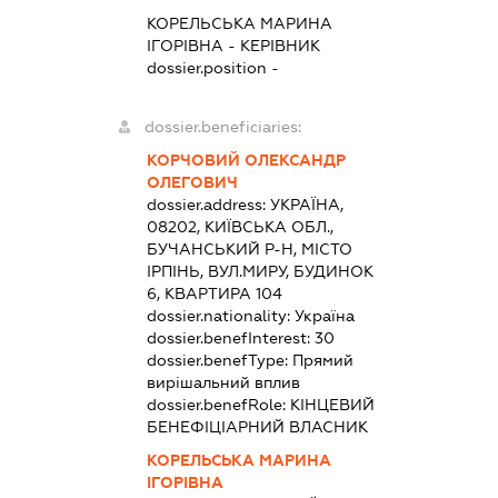
КОРЕЛЬСЬКА МАРИНА
ІГОРІВНА
-
КЕРІВНИК
dossier.position -
dossier.beneficiaries:
КОРЧОВИЙ ОЛЕКСАНДР
ОЛЕГОВИЧ
dossier.address:
УКРАЇНА,
08202, КИЇВСЬКА ОБЛ.,
БУЧАНСЬКИЙ Р-Н, МІСТО
ІРПІНЬ, ВУЛ.МИРУ, БУДИНОК
6, КВАРТИРА 104
dossier.nationality:
Україна
dossier.benefInterest:
30
dossier.benefType:
Прямий
вирішальний вплив
dossier.benefRole:
КІНЦЕВИЙ
БЕНЕФІЦІАРНИЙ ВЛАСНИК
КОРЕЛЬСЬКА МАРИНА
ІГОРІВНА