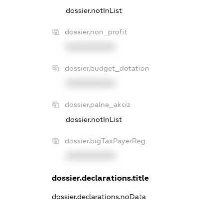
dossier.notInList
dossier.non_profit
XXXXXXXXXX
dossier.budget_dotation
XXXXXXXXXX
dossier.palne_akciz
dossier.notInList
dossier.bigTaxPayerReg
XXXXXXXXXX
dossier.declarations.title
dossier.declarations.noData