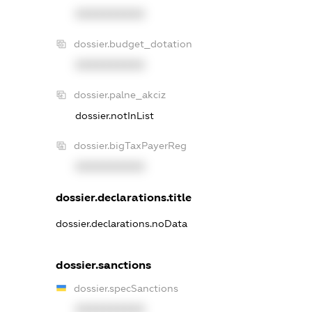
XXXXXXXXXX
dossier.budget_dotation
XXXXXXXXXX
dossier.palne_akciz
dossier.notInList
dossier.bigTaxPayerReg
XXXXXXXXXX
dossier.declarations.title
dossier.declarations.noData
dossier.sanctions
dossier.specSanctions
XXXXXXXXXX