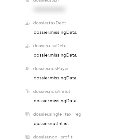
dossier.staff
XXXXXXXXXX
dossier.taxDebt
dossier.missingData
dossier.esvDebt
dossier.missingData
dossier.ndsPayer
dossier.missingData
dossier.ndsAnnul
dossier.missingData
dossier.single_tax_reg
dossier.notInList
dossier.non_profit