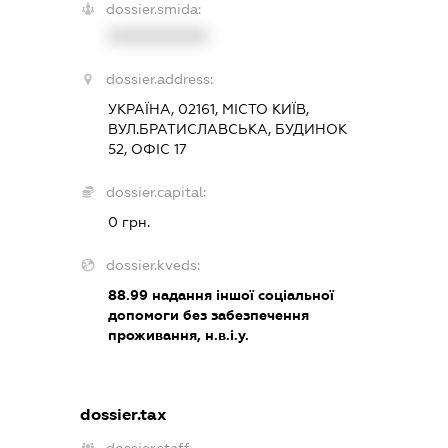
dossier.smida:
XXXXXXXXXX
dossier.address:
УКРАЇНА, 02161, МІСТО КИЇВ,
ВУЛ.БРАТИСЛАВСЬКА, БУДИНОК
52, ОФІС 17
dossier.capital:
0 грн.
dossier.kveds:
88.99
надання іншої соціальної
допомоги без забезпечення
проживання, н.в.і.у.
dossier.tax