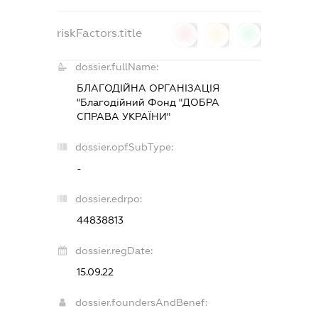
riskFactors.title
0
0
0
dossier.fullName:
БЛАГОДІЙНА ОРГАНІЗАЦІЯ
"Благодійний Фонд "ДОБРА
СПРАВА УКРАЇНИ"
dossier.opfSubType:
-
dossier.edrpo:
44838813
dossier.regDate:
15.09.22
dossier.foundersAndBenef: