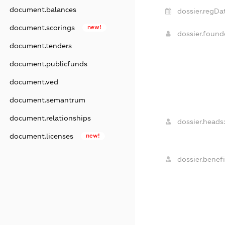
document.balances
dossier.regDa
document.scorings
new!
dossier.foun
document.tenders
document.publicfunds
document.ved
document.semantrum
document.relationships
dossier.heads:
document.licenses
new!
dossier.benefi