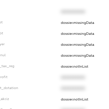
XXXXXXXXXX
bt
dossier.missingData
bt
dossier.missingData
yer
dossier.missingData
nnul
dossier.missingData
e_tax_reg
dossier.notInList
rofit
XXXXXXXXXX
et_dotation
XXXXXXXXXX
_akciz
dossier.notInList