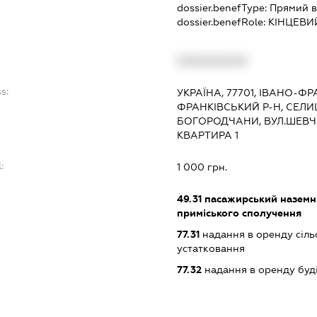
dossier.benefType:
Прямий в
dossier.benefRole:
КІНЦЕВИ
XXXXXXXXXX
s:
УКРАЇНА, 77701, ІВАНО-ФР
ФРАНКІВСЬКИЙ Р-Н, СЕЛИ
БОГОРОДЧАНИ, ВУЛ.ШЕВЧЕ
КВАРТИРА 1
:
1 000 грн.
49.31
пасажирський наземни
приміського сполучення
77.31
надання в оренду сіль
устатковання
77.32
надання в оренду буд