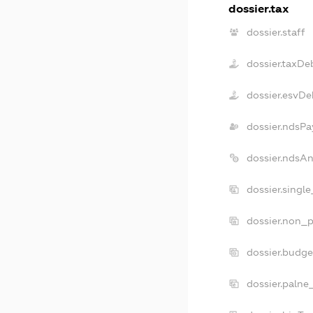
dossier.tax
dossier.staff
dossier.taxDe
dossier.esvDe
dossier.ndsPa
dossier.ndsA
dossier.singl
dossier.non_p
dossier.budg
dossier.palne