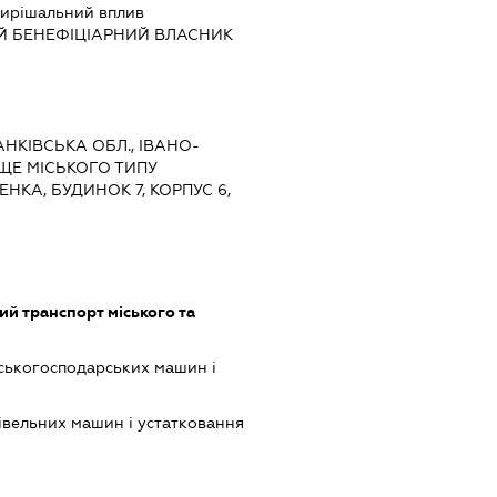
ирішальний вплив
Й БЕНЕФІЦІАРНИЙ ВЛАСНИК
АНКІВСЬКА ОБЛ., ІВАНО-
ЩЕ МІСЬКОГО ТИПУ
НКА, БУДИНОК 7, КОРПУС 6,
й транспорт міського та
ськогосподарських машин і
івельних машин і устатковання