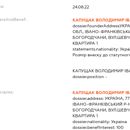
te:
24.08.22
dersAndBenef:
КАПУЩАК ВОЛОДИМИР І
dossier.founderAddress
УКРА
ОБЛ., ІВАНО-ФРАНКІВСЬК
БОГОРОДЧАНИ, ВУЛ.ШЕВЧЕ
КВАРТИРА 1
statements.nationality:
Укра
Розмір внеску до статутног
КАПУЩАК ВОЛОДИМИР І
dossier.position -
ciaries:
КАПУЩАК ВОЛОДИМИР І
dossier.address:
УКРАЇНА, 7
ІВАНО-ФРАНКІВСЬКИЙ Р-Н
БОГОРОДЧАНИ, ВУЛ.ШЕВЧЕ
КВАРТИРА 1
dossier.nationality:
Україна
dossier.benefInterest:
100