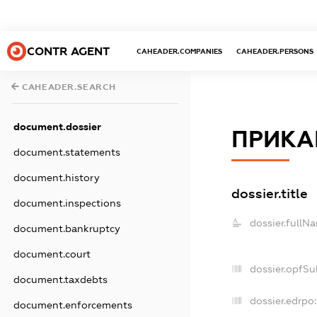
CONTR AGENT
CAHEADER.COMPANIES
CAHEADER.PERSONS
CAHEADER.SEARCH
document.dossier
ПРИКА
document.statements
document.history
dossier.title
document.inspections
dossier.fullN
document.bankruptcy
document.court
dossier.opfSu
document.taxdebts
dossier.edrpo:
document.enforcements