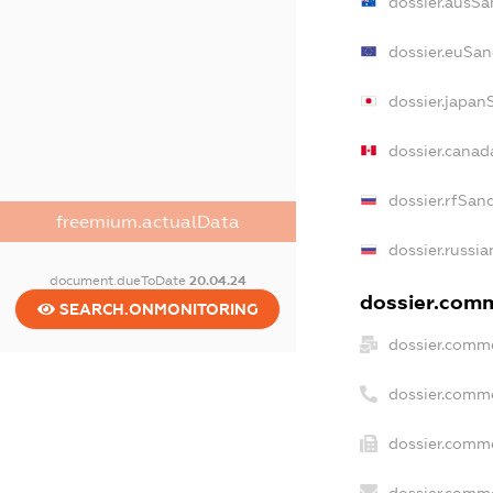
dossier.ausSa
dossier.euSan
dossier.japan
dossier.canad
dossier.rfSan
freemium.actualData
dossier.russia
document.dueToDate
20.04.24
dossier.comme
SEARCH.ONMONITORING
dossier.comme
dossier.comm
dossier.comme
dossier.comme