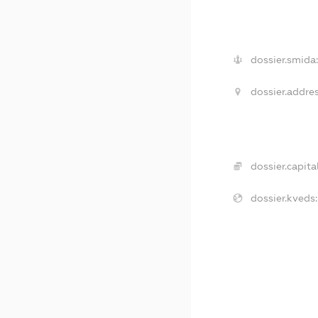
dossier.smida:
dossier.addres
dossier.capital
dossier.kveds: