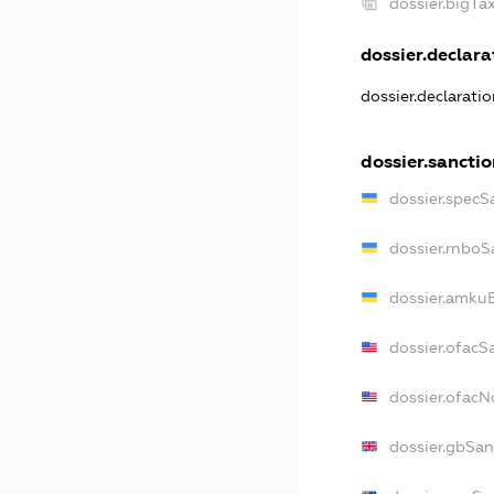
dossier.bigT
dossier.declarat
dossier.declarati
dossier.sanctio
dossier.specS
dossier.rnboS
dossier.amkuB
dossier.ofacS
dossier.ofac
dossier.gbSan