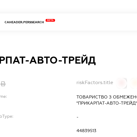
BETA
CAHEADER.PERSSEARCH
РПАТ-АВТО-ТРЕЙД
riskFactors.title
0
ame:
ТОВАРИСТВО З ОБМЕЖЕН
"ПРИКАРПАТ-АВТО-ТРЕЙД
bType:
-
44839513