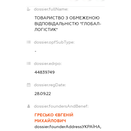
dossier.fullName:
ТОВАРИСТВО З ОБМЕЖЕНОЮ
ВІДПОВІДАЛЬНІСТЮ "ГЛОБАЛ-
ЛОГІСТИК"
dossier.opfSubType:
-
dossier.edrpo:
44839749
dossier.regDate:
28.09.22
dossier.foundersAndBenef:
ГРЕСЬКО ЄВГЕНІЙ
МИХАЙЛОВИЧ
dossier.founderAddress
УКРАЇНА,