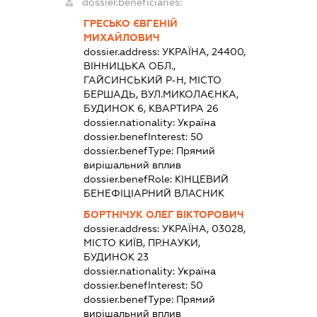
dossier.beneficiaries:
ГРЕСЬКО ЄВГЕНІЙ
МИХАЙЛОВИЧ
dossier.address:
УКРАЇНА, 24400,
ВІННИЦЬКА ОБЛ.,
ГАЙСИНСЬКИЙ Р-Н, МІСТО
БЕРШАДЬ, ВУЛ.МИКОЛАЄНКА,
БУДИНОК 6, КВАРТИРА 26
dossier.nationality:
Україна
dossier.benefInterest:
50
dossier.benefType:
Прямий
вирішальний вплив
dossier.benefRole:
КІНЦЕВИЙ
БЕНЕФІЦІАРНИЙ ВЛАСНИК
БОРТНІЧУК ОЛЕГ ВІКТОРОВИЧ
dossier.address:
УКРАЇНА, 03028,
МІСТО КИЇВ, ПР.НАУКИ,
БУДИНОК 23
dossier.nationality:
Україна
dossier.benefInterest:
50
dossier.benefType:
Прямий
вирішальний вплив