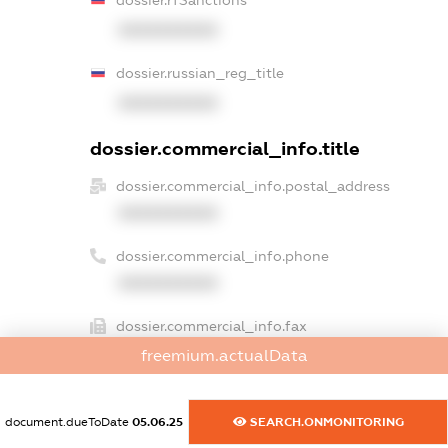
XXXXXXXXXX
dossier.russian_reg_title
XXXXXXXXXX
dossier.commercial_info.title
dossier.commercial_info.postal_address
XXXXXXXXXX
dossier.commercial_info.phone
XXXXXXXXXX
dossier.commercial_info.fax
XXXXXXXXXX
freemium.actualData
dossier.commercial_info.email
document.dueToDate
05.06.25
SEARCH.ONMONITORING
XXXXXXXXXX