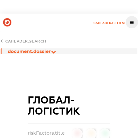
CAHEADER.GETTEST
CAHEADER.SEARCH
document.dossier
ГЛОБАЛ-
ЛОГІСТИК
riskFactors.title
0
0
0