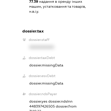
77.39
надання в оренду інших
машин, устатковання та товарів,
н.в.і.у.
dossier.tax
dossier.staff
XXXXXXXXXX
dossier.taxDebt
dossier.missingData
dossier.esvDebt
dossier.missingData
dossier.ndsPayer
dossier.yes
dossier.ndsInn
448397426505
dossier.from