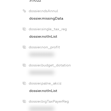
31.10.22
dossier.ndsAnnul
dossier.missingData
dossier.single_tax_reg
dossier.notInList
dossier.non_profit
XXXXXXXXXX
dossier.budget_dotation
XXXXXXXXXX
dossier.palne_akciz
dossier.notInList
dossier.bigTaxPayerReg
XXXXXXXXXX