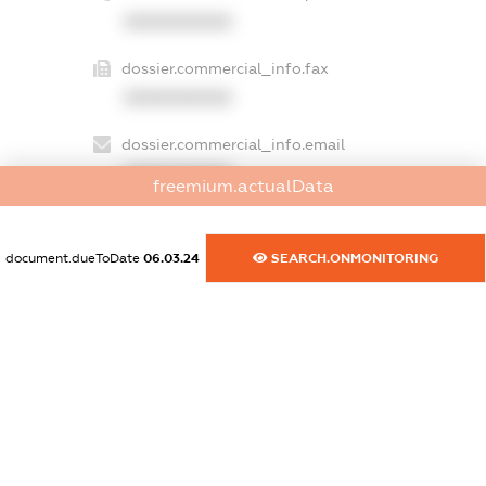
XXXXXXXXXX
dossier.commercial_info.fax
XXXXXXXXXX
dossier.commercial_info.email
XXXXXXXXXX
freemium.actualData
dossier.commercial_info.website
XXXXXXXXXX
document.dueToDate
06.03.24
SEARCH.ONMONITORING
dossier.commercial_info.activity
XXXXXXXXXX
freemium.exampleText_1
freemium.exampleText_2
freemium.anonymousPerSearch2