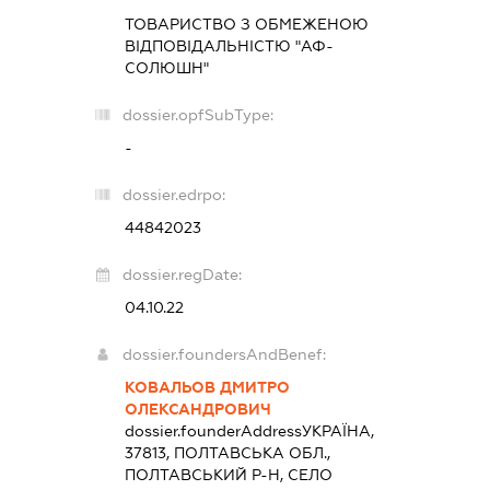
ТОВАРИСТВО З ОБМЕЖЕНОЮ
ВІДПОВІДАЛЬНІСТЮ "АФ-
СОЛЮШН"
dossier.opfSubType:
-
dossier.edrpo:
44842023
dossier.regDate:
04.10.22
dossier.foundersAndBenef:
КОВАЛЬОВ ДМИТРО
ОЛЕКСАНДРОВИЧ
dossier.founderAddress
УКРАЇНА,
37813, ПОЛТАВСЬКА ОБЛ.,
ПОЛТАВСЬКИЙ Р-Н, СЕЛО