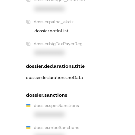
XXXXXXXXXX
dossier.palne_akciz
dossier.notInList
dossier.bigTaxPayerReg
XXXXXXXXXX
dossier.declarations.title
dossier.declarations.noData
dossier.sanctions
dossier.specSanctions
XXXXXXXXXX
dossier.rnboSanctions