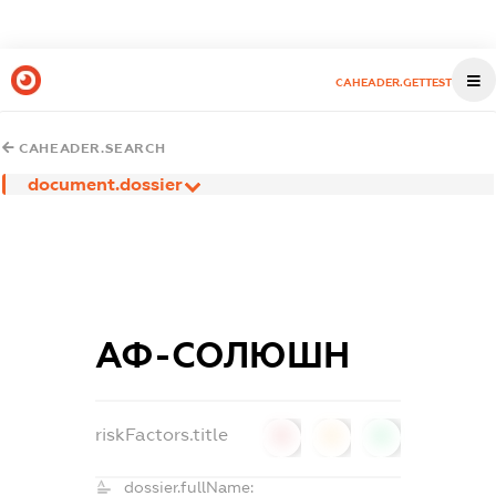
CAHEADER.GETTEST
CAHEADER.SEARCH
document.dossier
АФ-СОЛЮШН
riskFactors.title
0
0
0
dossier.fullName: