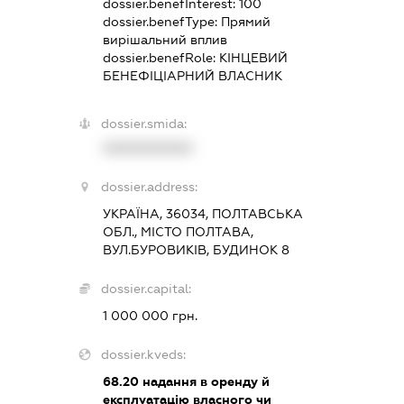
dossier.benefInterest:
100
dossier.benefType:
Прямий
вирішальний вплив
dossier.benefRole:
КІНЦЕВИЙ
БЕНЕФІЦІАРНИЙ ВЛАСНИК
dossier.smida:
XXXXXXXXXX
dossier.address:
УКРАЇНА, 36034, ПОЛТАВСЬКА
ОБЛ., МІСТО ПОЛТАВА,
ВУЛ.БУРОВИКІВ, БУДИНОК 8
dossier.capital:
1 000 000 грн.
dossier.kveds:
68.20
надання в оренду й
експлуатацію власного чи