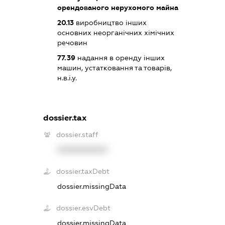
орендованого нерухомого майна
20.13
виробництво інших
основних неорганічних хімічних
речовин
77.39
надання в оренду інших
машин, устатковання та товарів,
н.в.і.у.
dossier.tax
dossier.staff
XXXXXXXXXX
dossier.taxDebt
dossier.missingData
dossier.esvDebt
dossier.missingData