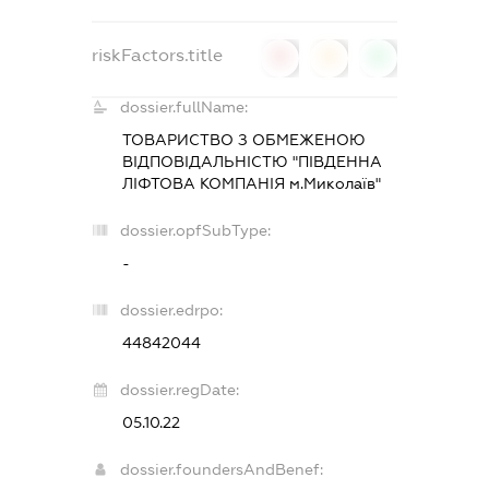
riskFactors.title
0
0
0
dossier.fullName:
ТОВАРИСТВО З ОБМЕЖЕНОЮ
ВІДПОВІДАЛЬНІСТЮ "ПІВДЕННА
ЛІФТОВА КОМПАНІЯ м.Миколаїв"
dossier.opfSubType:
-
dossier.edrpo:
44842044
dossier.regDate:
05.10.22
dossier.foundersAndBenef: