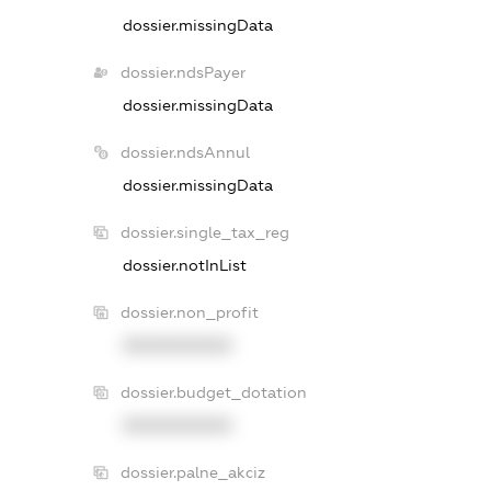
dossier.missingData
dossier.ndsPayer
dossier.missingData
dossier.ndsAnnul
dossier.missingData
dossier.single_tax_reg
dossier.notInList
dossier.non_profit
XXXXXXXXXX
dossier.budget_dotation
XXXXXXXXXX
dossier.palne_akciz