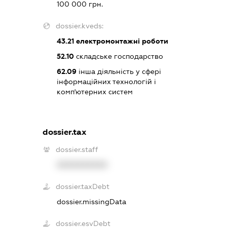
100 000 грн.
dossier.kveds:
43.21
електромонтажні роботи
52.10
складське господарство
62.09
інша діяльність у сфері
інформаційних технологій і
комп'ютерних систем
dossier.tax
dossier.staff
XXXXXXXXXX
dossier.taxDebt
dossier.missingData
dossier.esvDebt