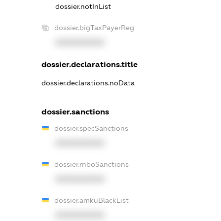
dossier.notInList
dossier.bigTaxPayerReg
XXXXXXXXXX
dossier.declarations.title
dossier.declarations.noData
dossier.sanctions
dossier.specSanctions
XXXXXXXXXX
dossier.rnboSanctions
XXXXXXXXXX
dossier.amkuBlackList
XXXXXXXXXX