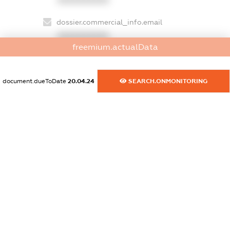
dossier.commercial_info.email
XXXXXXXXXX
freemium.actualData
dossier.commercial_info.website
XXXXXXXXXX
document.dueToDate
20.04.24
SEARCH.ONMONITORING
dossier.commercial_info.activity
XXXXXXXXXX
freemium.exampleText_1
freemium.exampleText_2
freemium.anonymousPerSearch2
FREEMIUM.DETAILS
FREEMIUM.REGISTER