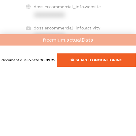
dossier.commercial_info.website
XXXXXXXXXX
dossier.commercial_info.activity
XXXXXXXXXX
freemium.actualData
document.dueToDate
28.09.25
SEARCH.ONMONITORING
freemium.exampleText_1
freemium.exampleText_2
freemium.anonymousPerSearch2
FREEMIUM.DETAILS
FREEMIUM.REGISTER