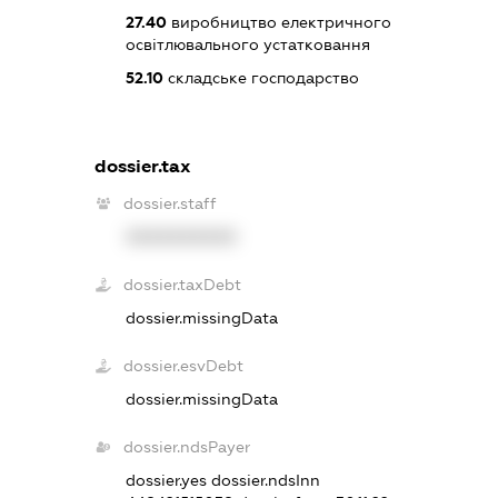
27.40
виробництво електричного
освітлювального устатковання
52.10
складське господарство
dossier.tax
dossier.staff
XXXXXXXXXX
dossier.taxDebt
dossier.missingData
dossier.esvDebt
dossier.missingData
dossier.ndsPayer
dossier.yes
dossier.ndsInn