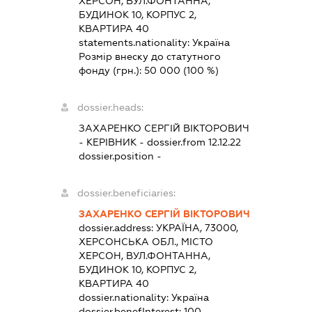
ХЕРСОН, ВУЛ.ФОНТАННА,
БУДИНОК 10, КОРПУС 2,
КВАРТИРА 40
statements.nationality:
Україна
Розмір внеску до статутного
фонду (грн.):
50 000
(100 %)
dossier.heads:
ЗАХАРЕНКО СЕРГІЙ ВІКТОРОВИЧ
-
КЕРІВНИК
- dossier.from 12.12.22
dossier.position -
dossier.beneficiaries:
ЗАХАРЕНКО СЕРГІЙ ВІКТОРОВИЧ
dossier.address:
УКРАЇНА, 73000,
ХЕРСОНСЬКА ОБЛ., МІСТО
ХЕРСОН, ВУЛ.ФОНТАННА,
БУДИНОК 10, КОРПУС 2,
КВАРТИРА 40
dossier.nationality:
Україна
dossier.benefInterest:
100