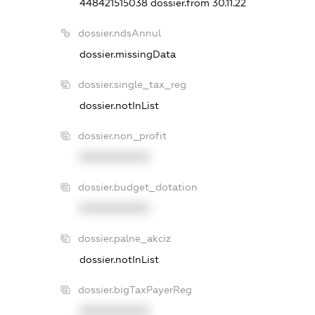
448421515038
dossier.from 30.11.22
dossier.ndsAnnul
dossier.missingData
dossier.single_tax_reg
dossier.notInList
dossier.non_profit
XXXXXXXXXX
dossier.budget_dotation
XXXXXXXXXX
dossier.palne_akciz
dossier.notInList
dossier.bigTaxPayerReg
XXXXXXXXXX