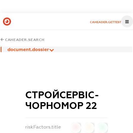
CAHEADER.GETTEST
CAHEADER.SEARCH
document.dossier
СТРОЙСЕРВІС-
ЧОРНОМОР 22
riskFactors.title
0
0
0