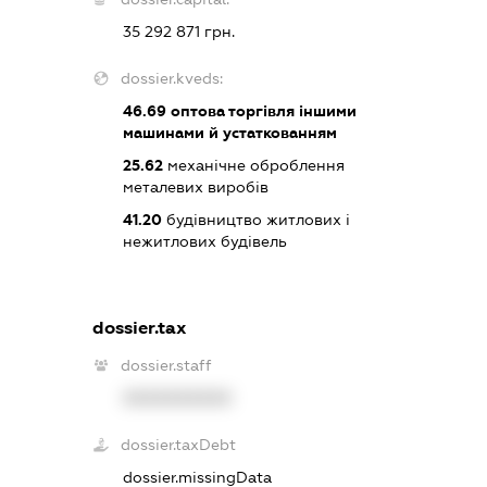
35 292 871 грн.
dossier.kveds:
46.69
оптова торгівля іншими
машинами й устаткованням
25.62
механічне оброблення
металевих виробів
41.20
будівництво житлових і
нежитлових будівель
dossier.tax
dossier.staff
XXXXXXXXXX
dossier.taxDebt
dossier.missingData