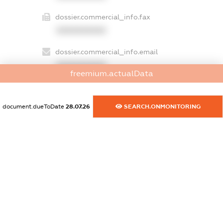
dossier.commercial_info.fax
XXXXXXXXXX
dossier.commercial_info.email
XXXXXXXXXX
freemium.actualData
dossier.commercial_info.website
XXXXXXXXXX
document.dueToDate
28.07.26
SEARCH.ONMONITORING
dossier.commercial_info.activity
XXXXXXXXXX
freemium.exampleText_1
freemium.exampleText_2
freemium.anonymousPerSearch2
FREEMIUM.DETAILS