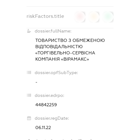
riskFactors.title
0
0
0
dossier.fullName:
ТОВАРИСТВО З ОБМЕЖЕНОЮ
ВІДПОВІДАЛЬНІСТЮ
«ТОРГІВЕЛЬНО-СЕРВІСНА
КОМПАНІЯ «ВІРАМАКС»
dossier.opfSubType:
-
dossier.edrpo:
44842259
dossier.regDate:
06.11.22