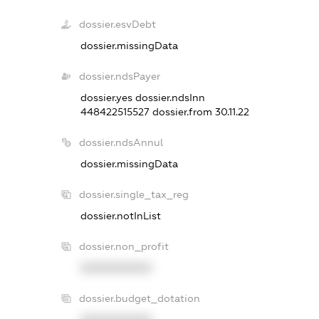
dossier.esvDebt
dossier.missingData
dossier.ndsPayer
dossier.yes
dossier.ndsInn
448422515527
dossier.from 30.11.22
dossier.ndsAnnul
dossier.missingData
dossier.single_tax_reg
dossier.notInList
dossier.non_profit
XXXXXXXXXX
dossier.budget_dotation