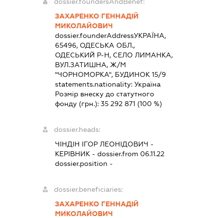
dossier.foundersAndBenef:
ЗАХАРЕНКО ГЕННАДІЙ
МИКОЛАЙОВИЧ
dossier.founderAddress
УКРАЇНА,
65496, ОДЕСЬКА ОБЛ.,
ОДЕСЬКИЙ Р-Н, СЕЛО ЛИМАНКА,
ВУЛ.ЗАТИШНА, Ж/М
"ЧОРНОМОРКА", БУДИНОК 15/9
statements.nationality:
Україна
Розмір внеску до статутного
фонду (грн.):
35 292 871
(100 %)
dossier.heads:
ЧІНДІН ІГОР ЛЕОНІДОВИЧ
-
КЕРІВНИК
- dossier.from 06.11.22
dossier.position -
dossier.beneficiaries:
ЗАХАРЕНКО ГЕННАДІЙ
МИКОЛАЙОВИЧ