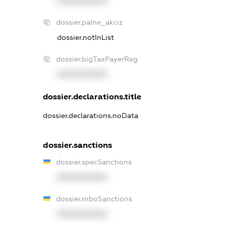
XXXXXXXXXX
dossier.palne_akciz
dossier.notInList
dossier.bigTaxPayerReg
XXXXXXXXXX
dossier.declarations.title
dossier.declarations.noData
dossier.sanctions
dossier.specSanctions
XXXXXXXXXX
dossier.rnboSanctions
XXXXXXXXXX