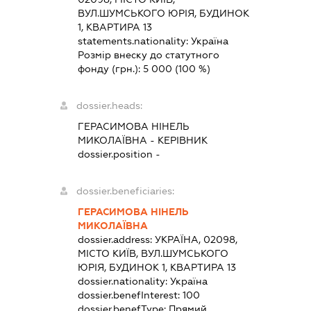
ВУЛ.ШУМСЬКОГО ЮРІЯ, БУДИНОК
1, КВАРТИРА 13
statements.nationality:
Україна
Розмір внеску до статутного
фонду (грн.):
5 000
(100 %)
dossier.heads:
ГЕРАСИМОВА НІНЕЛЬ
МИКОЛАЇВНА
-
КЕРІВНИК
dossier.position -
dossier.beneficiaries:
ГЕРАСИМОВА НІНЕЛЬ
МИКОЛАЇВНА
dossier.address:
УКРАЇНА, 02098,
МІСТО КИЇВ, ВУЛ.ШУМСЬКОГО
ЮРІЯ, БУДИНОК 1, КВАРТИРА 13
dossier.nationality:
Україна
dossier.benefInterest:
100
dossier.benefType:
Прямий