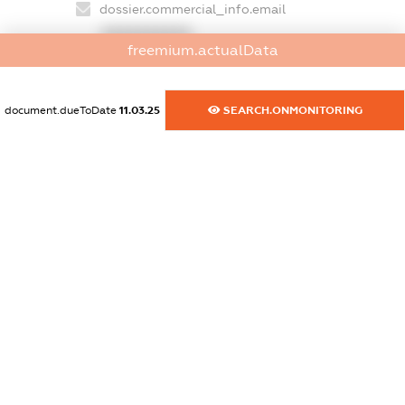
dossier.commercial_info.email
XXXXXXXXXX
freemium.actualData
dossier.commercial_info.website
XXXXXXXXXX
document.dueToDate
11.03.25
SEARCH.ONMONITORING
dossier.commercial_info.activity
XXXXXXXXXX
freemium.exampleText_1
freemium.exampleText_2
freemium.anonymousPerSearch2
FREEMIUM.DETAILS
FREEMIUM.REGISTER