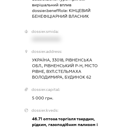
вирішальний вплив
dossier.benefRole:
КІНЦЕВИЙ
БЕНЕФІЦІАРНИЙ ВЛАСНИК
dossier.smida:
XXXXXXXXXX
dossier.address:
УКРАЇНА, 33018, РІВНЕНСЬКА
ОБЛ., РІВНЕНСЬКИЙ Р-Н, МІСТО
РІВНЕ, ВУЛ.СТЕЛЬМАХА
ВОЛОДИМИРА, БУДИНОК 62
dossier.capital:
5 000 грн.
dossier.kveds:
46.71
оптова торгівля твердим,
рідким, газоподібним паливом і