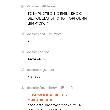
dossier.fullName:
ТОВАРИСТВО З ОБМЕЖЕНОЮ
ВІДПОВІДАЛЬНІСТЮ "ТОРГОВИЙ
ДІМ ФОКСІ"
dossier.opfSubType:
-
dossier.edrpo:
44842493
dossier.regDate:
30.10.22
dossier.foundersAndBenef:
ГЕРАСИМОВА НІНЕЛЬ
МИКОЛАЇВНА
dossier.founderAddress
УКРАЇНА,
02098, МІСТО КИЇВ,