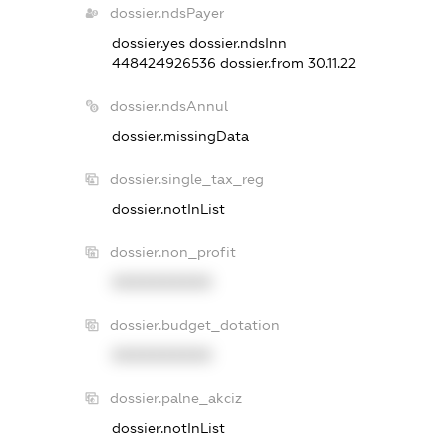
dossier.ndsPayer
dossier.yes
dossier.ndsInn
448424926536
dossier.from 30.11.22
dossier.ndsAnnul
dossier.missingData
dossier.single_tax_reg
dossier.notInList
dossier.non_profit
XXXXXXXXXX
dossier.budget_dotation
XXXXXXXXXX
dossier.palne_akciz
dossier.notInList