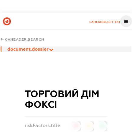
CAHEADER.GETTEST
CAHEADER.SEARCH
document.dossier
ТОРГОВИЙ ДІМ
ФОКСІ
riskFactors.title
0
0
0