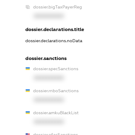
dossier.bigTaxPayerReg
XXXXXXXXXX
dossier.declarations.title
dossier.declarations.noData
dossier.sanctions
dossier.specSanctions
XXXXXXXXXX
dossier.rnboSanctions
XXXXXXXXXX
dossier.amkuBlackList
XXXXXXXXXX
dossier.ofacSanctions