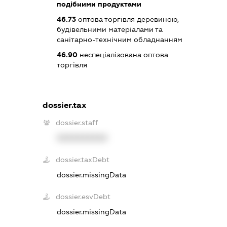
подібними продуктами
46.73
оптова торгівля деревиною,
будівельними матеріалами та
санітарно-технічним обладнанням
46.90
неспеціалізована оптова
торгівля
dossier.tax
dossier.staff
XXXXXXXXXX
dossier.taxDebt
dossier.missingData
dossier.esvDebt
dossier.missingData