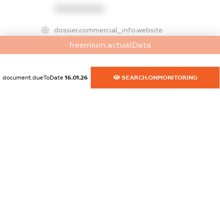
XXXXXXXXXX
dossier.commercial_info.website
XXXXXXXXXX
freemium.actualData
dossier.commercial_info.activity
XXXXXXXXXX
document.dueToDate
16.01.26
SEARCH.ONMONITORING
freemium.exampleText_1
freemium.exampleText_2
freemium.anonymousPerSearch2
FREEMIUM.DETAILS
FREEMIUM.REGISTER