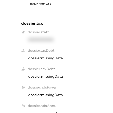
тваринництві
dossier.tax
dossier.staff
XXXXXXXXXX
dossier.taxDebt
dossier.missingData
dossier.esvDebt
dossier.missingData
dossier.ndsPayer
dossier.missingData
dossier.ndsAnnul