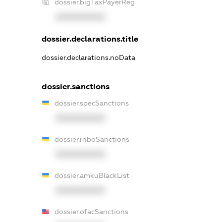
dossier.bigTaxPayerReg
XXXXXXXXXX
dossier.declarations.title
dossier.declarations.noData
dossier.sanctions
dossier.specSanctions
XXXXXXXXXX
dossier.rnboSanctions
XXXXXXXXXX
dossier.amkuBlackList
XXXXXXXXXX
dossier.ofacSanctions