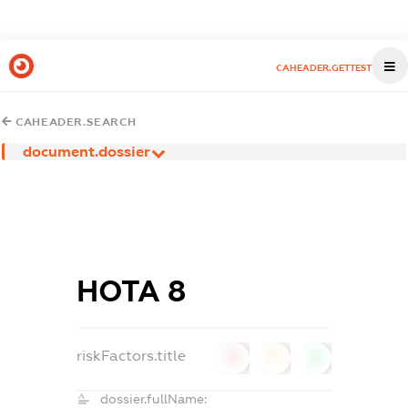
CAHEADER.GETTEST
CAHEADER.SEARCH
document.dossier
НОТА 8
riskFactors.title
0
0
0
dossier.fullName: