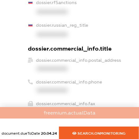
dossier.rfSanctions
XXXXXXXXXX
dossier.russian_reg_title
XXXXXXXXXX
dossier.commercial_info.title
dossier.commercial_info.postal_address
XXXXXXXXXX
dossier.commercial_info.phone
XXXXXXXXXX
dossier.commercial_info.fax
XXXXXXXXXX
freemium.actualData
dossier.commercial_info.email
document.dueToDate
20.04.24
SEARCH.ONMONITORING
XXXXXXXXXX