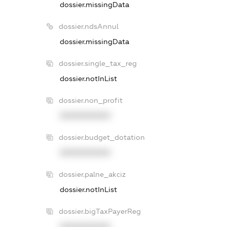
dossier.missingData
dossier.ndsAnnul
dossier.missingData
dossier.single_tax_reg
dossier.notInList
dossier.non_profit
XXXXXXXXXX
dossier.budget_dotation
XXXXXXXXXX
dossier.palne_akciz
dossier.notInList
dossier.bigTaxPayerReg
XXXXXXXXXX