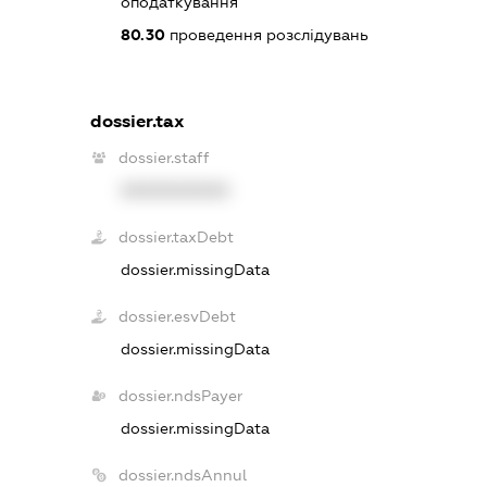
оподаткування
80.30
проведення розслідувань
dossier.tax
dossier.staff
XXXXXXXXXX
dossier.taxDebt
dossier.missingData
dossier.esvDebt
dossier.missingData
dossier.ndsPayer
dossier.missingData
dossier.ndsAnnul