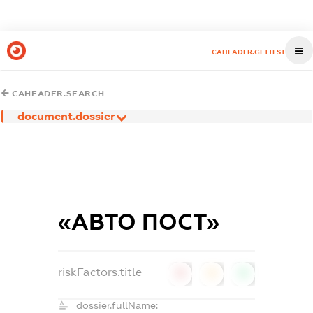
CAHEADER.GETTEST
CAHEADER.SEARCH
document.dossier
«АВТО ПОСТ»
riskFactors.title
0
0
0
dossier.fullName: