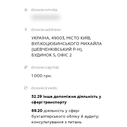
dossier.smida:
XXXXXXXXXX
dossier.address:
УКРАЇНА, 49003, МІСТО КИЇВ,
ВУЛ.КОЦЮБИНСЬКОГО МИХАЙЛА
(ШЕВЧЕНКІВСЬКИЙ Р-Н),
БУДИНОК 5, ОФІС 2
dossier.capital:
1 000 грн.
dossier.kveds:
52.29
інша допоміжна діяльність у
сфері транспорту
69.20
діяльність у сфері
бухгалтерського обліку й аудиту;
консультування з питань