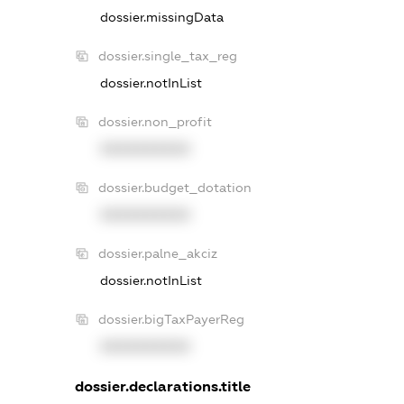
dossier.missingData
dossier.single_tax_reg
dossier.notInList
dossier.non_profit
XXXXXXXXXX
dossier.budget_dotation
XXXXXXXXXX
dossier.palne_akciz
dossier.notInList
dossier.bigTaxPayerReg
XXXXXXXXXX
dossier.declarations.title