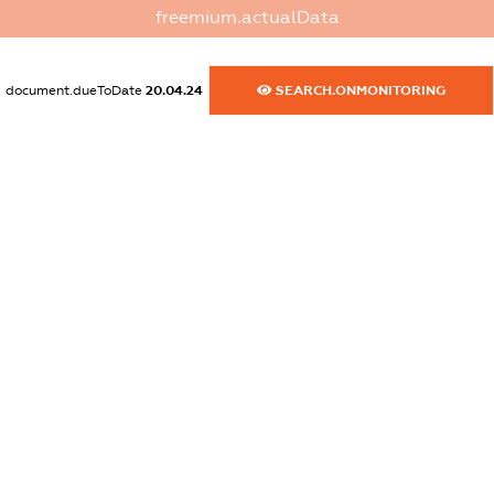
freemium.actualData
dossier.commercial_info.activity
XXXXXXXXXX
document.dueToDate
20.04.24
SEARCH.ONMONITORING
freemium.exampleText_1
freemium.exampleText_2
freemium.anonymousPerSearch2
FREEMIUM.DETAILS
FREEMIUM.REGISTER