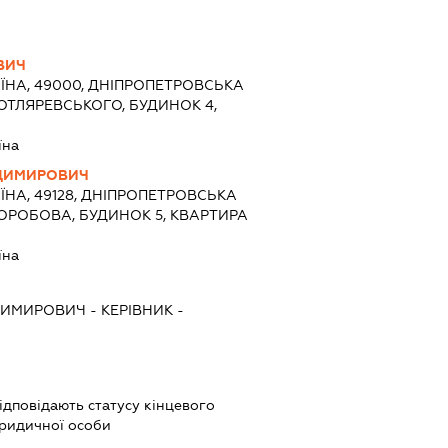
ВИЧ
ЇНА, 49000, ДНІПРОПЕТРОВСЬКА
.КОТЛЯРЕВСЬКОГО, БУДИНОК 4,
їна
ОДИМИРОВИЧ
ЇНА, 49128, ДНІПРОПЕТРОВСЬКА
.КОРОБОВА, БУДИНОК 5, КВАРТИРА
їна
ОДИМИРОВИЧ
-
КЕРІВНИК
-
 відповідають статусу кінцевого
ридичної особи