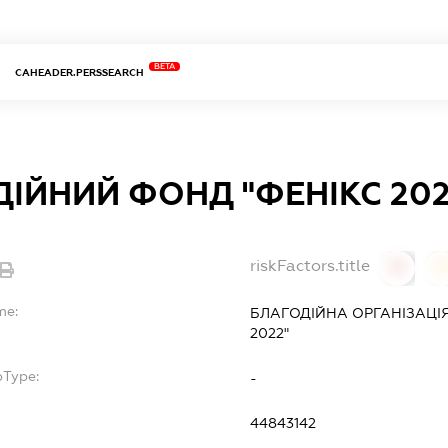
BETA
CAHEADER.PERSSEARCH
ІЙНИЙ ФОНД "ФЕНІКС 202
riskFactors.title
0
0
me:
БЛАГОДІЙНА ОРГАНІЗАЦІ
2022"
bType:
-
44843142