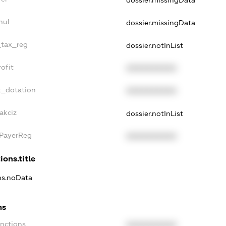
nul
dossier.missingData
_tax_reg
dossier.notInList
ofit
XXXXXXXXXX
t_dotation
XXXXXXXXXX
akciz
dossier.notInList
xPayerReg
XXXXXXXXXX
ions.title
ons.noData
ns
anctions
XXXXXXXXXX