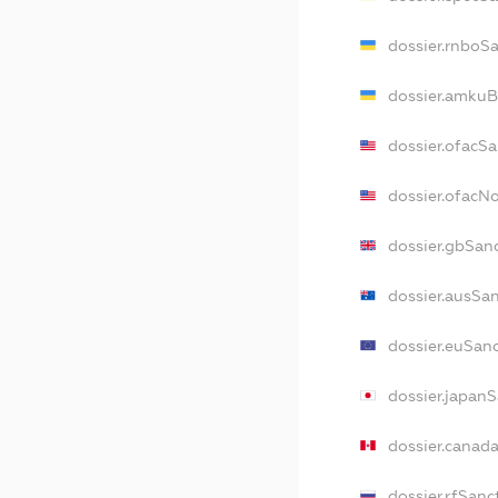
dossier.rnboS
dossier.amkuB
dossier.ofacS
dossier.ofacN
dossier.gbSan
dossier.ausSa
dossier.euSan
dossier.japan
dossier.canad
dossier.rfSanc