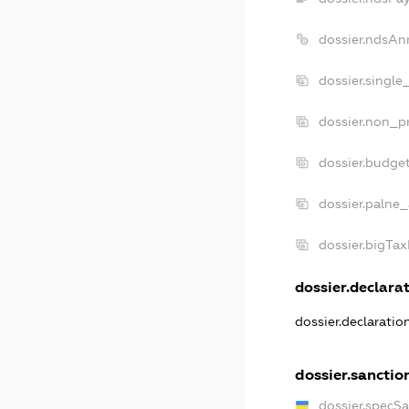
dossier.ndsAn
dossier.single
dossier.non_pr
dossier.budge
dossier.palne_
dossier.bigTa
dossier.declarat
dossier.declarati
dossier.sanctio
dossier.specS