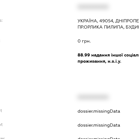
XXXXXXXXXX
s:
УКРАЇНА, 49054, ДНІПРОП
ПР.ОРЛИКА ПИЛИПА, БУДИН
:
0 грн.
88.99
надання іншої соціал
проживання, н.в.і.у.
XXXXXXXXXX
t
dossier.missingData
bt
dossier.missingData
yer
dossier.missingData