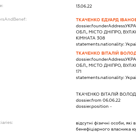
e:
13.06.22
ersAndBenef:
ТКАЧЕНКО ЕДУАРД ІВАНО
dossier.founderAddress
УКРА
ОБЛ., МІСТО ДНІПРО, ВУЛ
КІМНАТА 308
statements.nationality:
Укра
ТКАЧЕНКО ВІТАЛІЙ ВОЛ
dossier.founderAddress
УКРА
ОБЛ., МІСТО ДНІПРО, ВУЛ
171
statements.nationality:
Укра
ТКАЧЕНКО ВІТАЛІЙ ВОЛ
dossier.from 06.06.22
dossier.position -
iaries:
відсутні фізичні особи, які
бенефіціарного власника ю