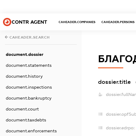
CONTR AGENT
CAHEADER.COMPANIES
CAHEADER.PERSONS
CAHEADER.SEARCH
document.dossier
БЛАГОД
document.statements
document.history
dossier.title
document.inspections
dossier.fullNa
document.bankruptcy
document.court
dossier.opfSu
document.taxdebts
dossier.edrpo:
document.enforcements