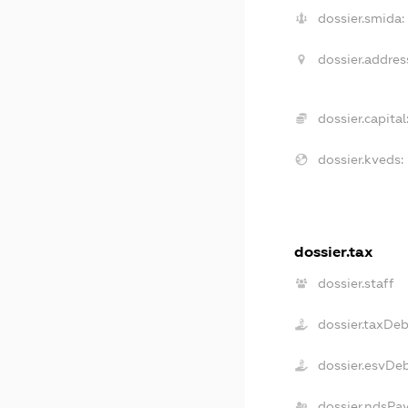
dossier.smida:
dossier.addres
dossier.capital
dossier.kveds:
dossier.tax
dossier.staff
dossier.taxDeb
dossier.esvDe
dossier.ndsPa