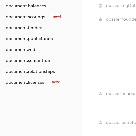
dossier.regDat
document.balances
document.scorings
new!
dossier.found
document.tenders
document.publicfunds
document.ved
document.semantrum
document.relationships
document.licenses
new!
dossier.heads:
dossier.benefic