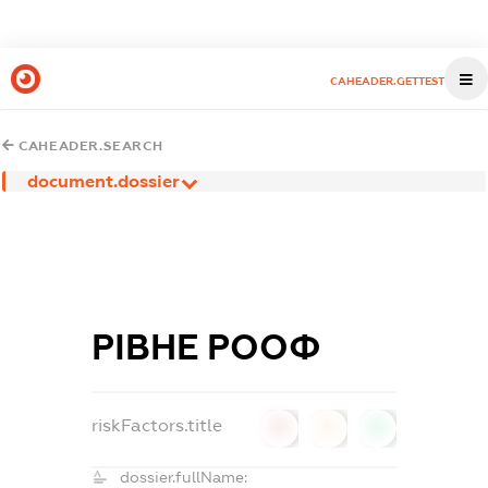
CAHEADER.GETTEST
CAHEADER.SEARCH
document.dossier
РІВНЕ РООФ
riskFactors.title
0
0
0
dossier.fullName: