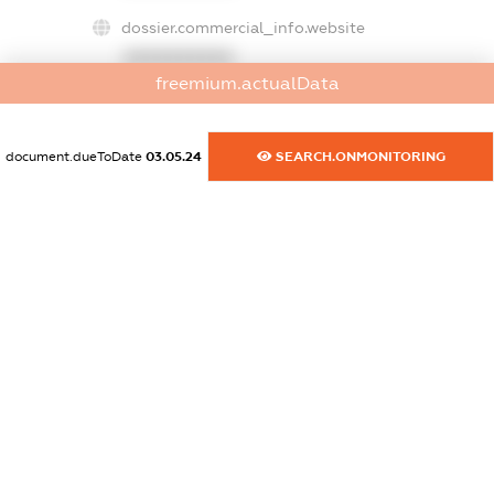
dossier.commercial_info.website
XXXXXXXXXX
freemium.actualData
dossier.commercial_info.activity
XXXXXXXXXX
document.dueToDate
03.05.24
SEARCH.ONMONITORING
freemium.exampleText_1
freemium.exampleText_2
freemium.anonymousPerSearch2
FREEMIUM.DETAILS
FREEMIUM.REGISTER