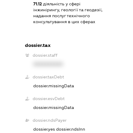
71.12
діяльність у сфері
інжинірингу, геології та геодезії,
надання послуг технічного
консультування в цих сферах
dossier.tax
dossier.staff
XXXXXXXXXX
dossier.taxDebt
dossier.missingData
dossier.esvDebt
dossier.missingData
dossier.ndsPayer
dossier.yes
dossier.ndsInn