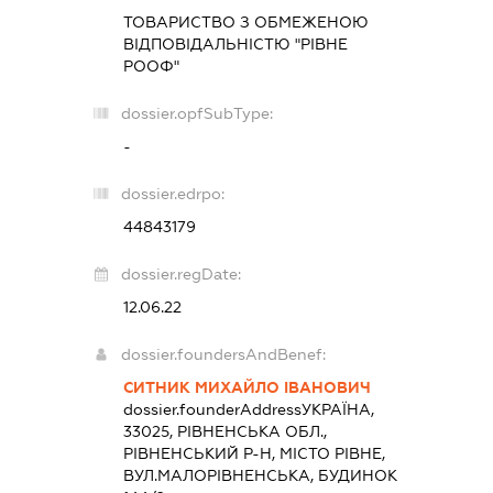
ТОВАРИСТВО З ОБМЕЖЕНОЮ
ВІДПОВІДАЛЬНІСТЮ "РІВНЕ
РООФ"
dossier.opfSubType:
-
dossier.edrpo:
44843179
dossier.regDate:
12.06.22
dossier.foundersAndBenef:
СИТНИК МИХАЙЛО ІВАНОВИЧ
dossier.founderAddress
УКРАЇНА,
33025, РІВНЕНСЬКА ОБЛ.,
РІВНЕНСЬКИЙ Р-Н, МІСТО РІВНЕ,
ВУЛ.МАЛОРІВНЕНСЬКА, БУДИНОК