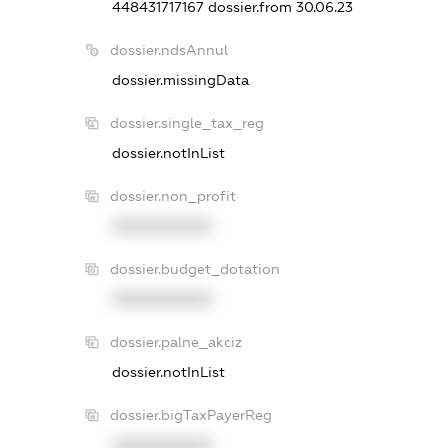
448431717167
dossier.from 30.06.23
dossier.ndsAnnul
dossier.missingData
dossier.single_tax_reg
dossier.notInList
dossier.non_profit
XXXXXXXXXX
dossier.budget_dotation
XXXXXXXXXX
dossier.palne_akciz
dossier.notInList
dossier.bigTaxPayerReg
XXXXXXXXXX