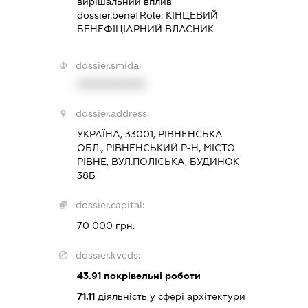
вирішальний вплив
dossier.benefRole:
КІНЦЕВИЙ
БЕНЕФІЦІАРНИЙ ВЛАСНИК
dossier.smida:
XXXXXXXXXX
dossier.address:
УКРАЇНА, 33001, РІВНЕНСЬКА
ОБЛ., РІВНЕНСЬКИЙ Р-Н, МІСТО
РІВНЕ, ВУЛ.ПОЛІСЬКА, БУДИНОК
38Б
dossier.capital:
70 000 грн.
dossier.kveds:
43.91
покрівельні роботи
71.11
діяльність у сфері архітектури